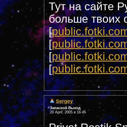
Тут на сайте Р
больше твоих 
[
public.fotki.co
[
public.fotki.co
[
public.fotki.co
[
public.fotki.co
Sergey
Запасной Выход
20 April, 2005 в 16:45