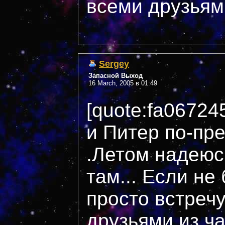
всеми друзьями
Sergey
Запасной Выход
16 March, 2005 в 01:49
[quote:fa06724
и Питер по-пр
.Летом надеюс
там... Если не
просто встреч
друзьями из чат