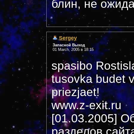
блин, не ожида
Sergey
Запасной Выход
01 March, 2005 в 18:15
spasibo Rostisla
tusovka budet v
priezjaet!
www.z-exit.ru
[01.03.2005] 
разделов сайта