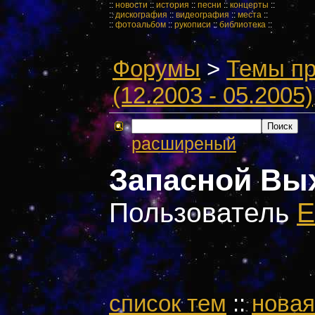
::
новости
::
история
::
песни
::
концерты
::
::
дискография
::
видеография
::
места
::
::
фотоальбом
::
рукописи
::
библиотека
::
Форумы
>
Темы пр
(12.2003 - 05.2005)
расширеный
Запасной Вы
Пользователь
E
cписок тем
::
новая