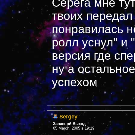
Серёга мне тут
твоих передал 
понравилась но
ролл уснул" и 
версия где сп
ну а остально
успехом
Sergey
Запасной Выход
05 March, 2005 в 19:19