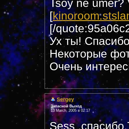
Tsoy ne umer? 
[
kinoroom.stsla
[/quote:95a06c
Ух ты! Спасибо
Некоторые фот
Очень интересн
Sergey
Запасной Выход
13 March, 2005 в 02:17
Sess ,спасибо.