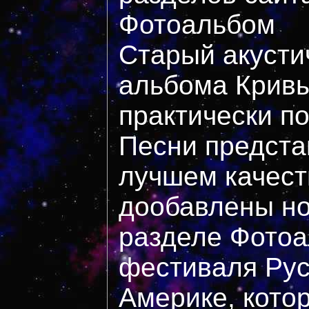
Фотоальбом
Старый акусти
альбома Кривы
практически п
Песни предста
лучшем качест
дообавлены но
разделе Фотоа
фестиваля Рус
Америке, кото