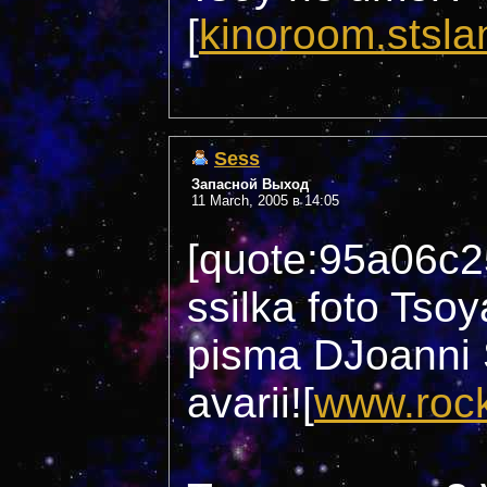
[
kinoroom.stsla
Sess
Запасной Выход
11 March, 2005 в 14:05
[quote:95a06c2
ssilka foto Tsoy
pisma DJoanni 
avarii![
www.rock