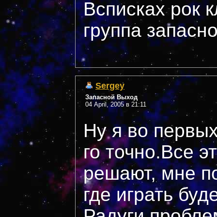
Всписках рок 
группа запасн
Sergey
Запасной Выход
04 April, 2005 в 21:11
Ну я во первых
го точно.Все э
решают, мне по
где играть буд
Радуги пробле