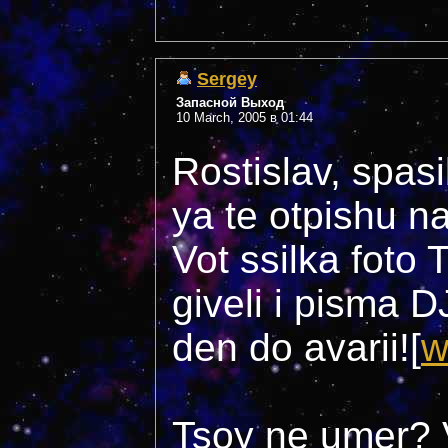
Sergey
Запасной Выход
10 March, 2005 в 01:44
Rostislav, spas
ya te otpishu na
Vot ssilka foto
giveli i pisma 
den do avarii![
w
Tsoy ne umer? 