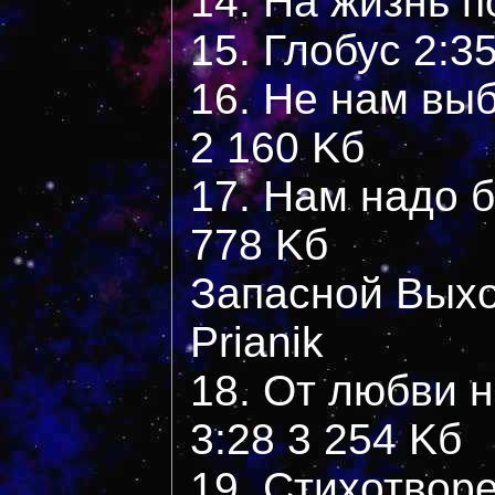
14. На жизнь п
15. Глобус 2:3
16. Не нам выб
2 160 Kб
17. Нам надо б
778 Kб
Запасной Выхо
Prianik
18. От любви 
3:28 3 254 Kб
19. Стихотвор