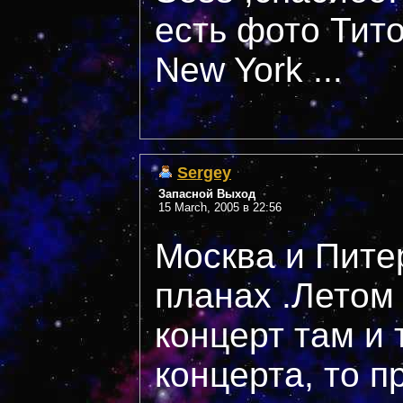
есть фото Тит
New York ...
Sergey
Запасной Выход
15 March, 2005 в 22:56
Москва и Пите
планах .Летом
концерт там и 
концерта, то п