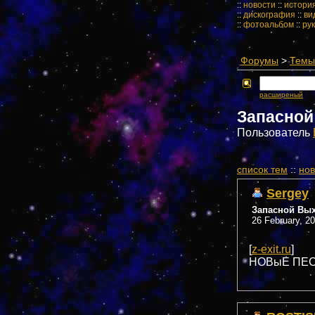
::
новости
::
истори
::
дискография
::
ви
::
фотоальбом
::
ру
Форумы
>
Темы 
расширеный
Запасной
Пользователь
cписок тем
::
нов
Sergey
Запасной Вы
26 February, 2
[
z-exit.ru
]
НОВыЕ ПЕС