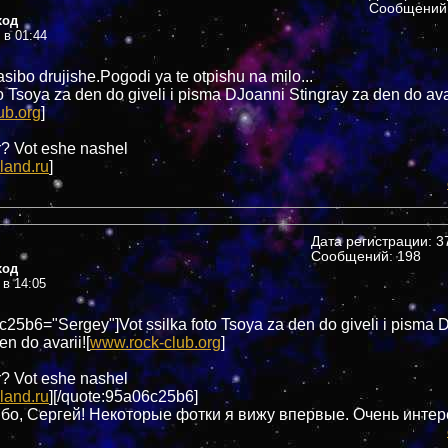
Сообщений:
ход
 в 01:44
asibo drujishe.Pogodi ya te otpishu na milo...
to Tsoya za den do giveli i pisma DJoanni Stingray za den do ava
ub.org
]
? Vot eshe nashel
land.ru
]
Дата регистрации: 37
Сообщений: 198
ход
 в 14:05
c25b6="Sergey"]Vot ssilka foto Tsoya za den do giveli i pisma 
en do avarii![
www.rock-club.org
]
? Vot eshe nashel
land.ru
][/quote:95a06c25b6]
ибо, Сергей! Некоторые фотки я вижу впервые. Очень интере