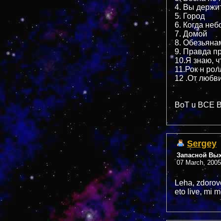
4. Вы держи
5. Город
6. Когда неб
7. Домой
8. Обезьяна
9. Правда п
10.Я знаю, ч
11.Рок н ро
12 .От любв
BoT u BCE
Sergey
Запасной Вы
07 March, 2005
Leha, zdorovo
eto live, mi 