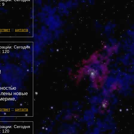
 9
ответ
::
цитата
трации: Сегодня
 120
!
лностью
авлены новые
мерике,
ответ
::
цитата
трации: Сегодня
 120