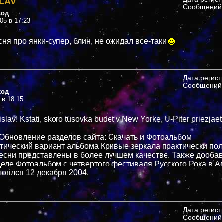
LAV
Сообщений:
ход
005 в 17:23
сня про янки-супер, блин, не ожидал все-таки
Дата регис
Сообщений:
ход
 в 18:15
slav! Kstati, skoro tusovka budet v New Yorke, U-Piter priezjaet
u
] Обновление разделов сайта: Cкачать и Фотоальбом
тический вариант альбома Кривые зеркала практически по
есни представлены в более лучшем качестве. Также дооб
деле Фотоальбом с четвертого фестиваля Русского Рока в А
тоялся 12 декабря 2004.
Дата регис
Сообщений: