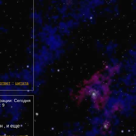
ответ
::
цитата
трации: Сегодня
 9
н , и еще