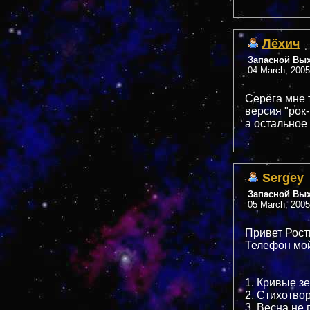
Лёхич
Запасной Вы
04 March, 2005
Серёга мне 
версия "рок-
а остальное
Sergey
Запасной Вы
05 March, 2005
Привет Рост
Телефон мой
1. Кривые з
2. Стихотво
3. Весна не 