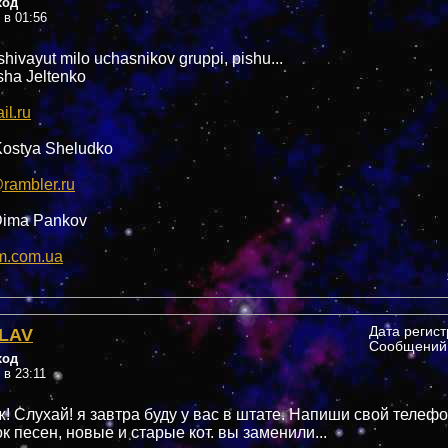
ход
 в 01:56
hivayut milo uchasnikov gruppi, pishu...
ha Jeltenko
l.ru
-Kostya Sheludko
rambler.ru
-Dima Pankov
m.com.ua
LAV
Дата регис
Сообщений:
ход
 в 23:11
! Слухай! я завтра буду у вас в штате. Напиши свой телефо
 песен, новые и старые кот. вы заменили...