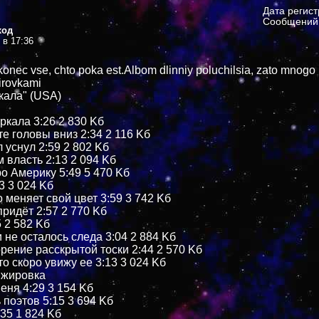
Дата регис
Сообщений:
ход
 в 17:36
nakonec vse, chto poka est.Albom dlinniy poluchilsia, zato mnogo
jirovkami
кала" (USA)
ркала 3:26 2 830 Kб
е головы вниз 2:34 2 116 Kб
л уснул 2:59 2 802 Kб
 власть 2:13 2 094 Kб
ро Америку 5:49 5 470 Kб
3 3 024 Kб
о меняет свой цвет 3:59 3 742 Kб
придёт 2:57 2 770 Kб
5 2 582 Kб
 не осталось следа 3:04 2 884 Kб
орение расскрытой тоски 2:44 2 570 Kб
то скоро увижу ее 3:13 3 024 Kб
нжировка
еня 4:29 3 154 Kб
 поэтов 5:15 3 694 Kб
:35 1 824 Kб