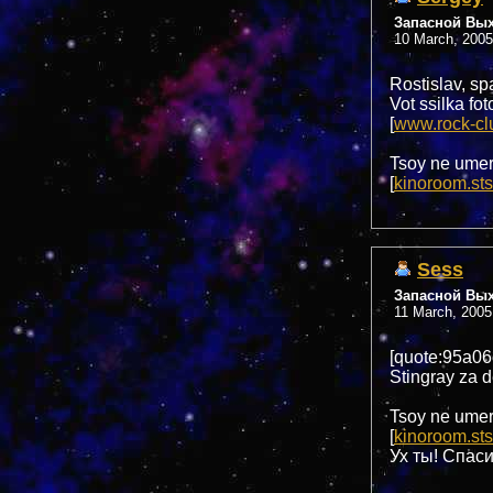
Запасной Вы
10 March, 2005
Rostislav, sp
Vot ssilka fo
[
www.rock-cl
Tsoy ne umer
[
kinoroom.sts
Sess
Запасной Вы
11 March, 2005
[quote:95a06
Stingray za d
Tsoy ne umer
[
kinoroom.sts
Ух ты! Спас