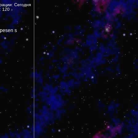
трации: Сегодня
 120
 pesen s