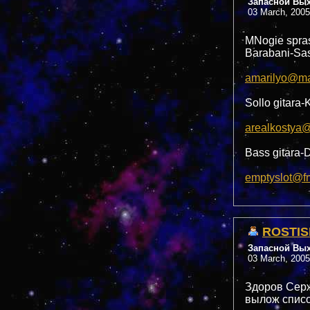
Запасной Вы
03 March, 2005
MNogie spras
Barabani-Sas
amarilyo@mai
Sollo gitara
arealkostya@
Bass gitara
emptyslot@f
ROSTIS
Запасной Вы
03 March, 2005
Здоров Серж
вылож список