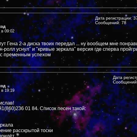
Дата регистрации: 37
Сообщений: 78
ход
 в 09:02
тут Гена 2-а диска твоих передал ... ну вообщем мне понра
н-ролл уснул" и "кривые зеркала" версия где сперва пройгр
 с пременным успехом
Дата регис
Сообщений:
ход
 в 19:19
ислав!
1(860)236 01 84. Список песен такой:
еркала
рение расскрытой тоски
придёт