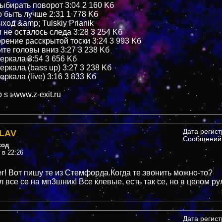
выбирать поворот 3:04 2 160 Kб
о быть лучше 2:31 1 778 Kб
ход &amp; Tulskiy Prianik
 не осталось следа 3:28 3 254 Kб
орение расскрытой тоски 3:24 3 993 Kб
ите головы вниз 3:27 3 238 Kб
еркала 3:54 3 656 Kб
еркала (bass up) 3:27 3 238 Kб
еркала (live) 3:16 3 833 Kб
 s : www.z-exit.ru
LAV
Дата регис
Сообщений:
ход
 в 22:26
г! Вот пишу те из Стемфорда.Когда те звонить можно-то?
 все се на мп3шник! Все клевые, есть так се, но в целом ру
Дата регис