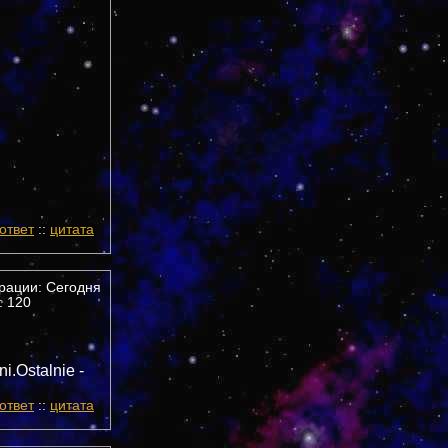
ответ
::
цитата
трации: Сегодня
 120
ni.Ostalnie -
ответ
::
цитата