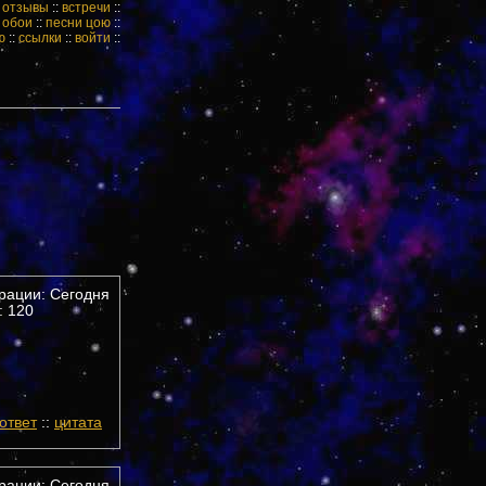
:
отзывы
::
встречи
::
:
обои
::
песни цою
::
ю
::
ссылки
::
войти
::
трации: Сегодня
 120
ответ
::
цитата
трации: Сегодня