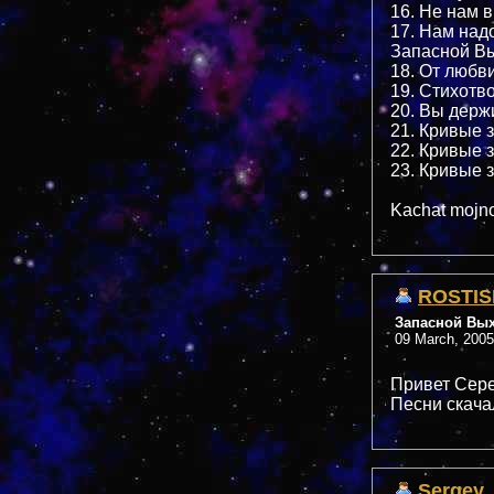
16. Не нам 
17. Нам над
Запасной Вы
18. От любви
19. Стихотв
20. Вы держ
21. Кривые з
22. Кривые з
23. Кривые з
Kachat mojno
ROSTIS
Запасной Вы
09 March, 2005
Привет Сере
Песни скачал
Sergey