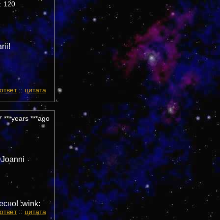
 120
rii!
ответ
::
цитата
 ***years ***ago
DJoanni
сно! :wink:
ответ
::
цитата