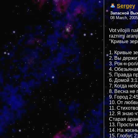
Sergey
Запасной Вы
08 March, 2005
Vot vilojili 
raznimi aran
"Кривые зер
1. Кривые зе
2. Вы держит
3. Рок-н-рол
4. Обезьянам
5. Правда п
6. Домой 3:1
7. Когда неб
8. Весна не 
9. Город 2:4
10. От любви
11. Стихотв
12. Я знаю ч
Старая ара
13. Прости м
14. На жизнь
15. Глобус 2