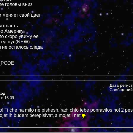
те головы вниз
о меняет свой цвет
м власть
ро Америку
то скоро увижу ее
лл уснул(NEW)
и не осталось следа
 BPODE
Дата регис
Сообщений:
ход
 в 16:09
! Ti che na milo ne pishesh. rad, chto tebe ponravilos hot 2 pes
mojet ih budem perepisivat, a mojet i net