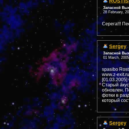
ROSTIS
Запасной Вы
28 February, 2
Серега!!! Пе
Sergey
Запасной Вы
01 March, 2005
spasibo Rosti
www.z-exit.r
[01.03.2005
Старый акус
обновлен. П
фотки в раз
который сос
Sergey