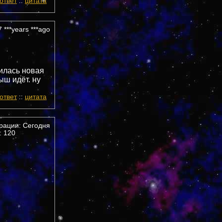
ответ
::
цитата
 ***years ***ago
вилась новая
ыш идёт. ну
ответ
::
цитата
трации: Сегодня
 120