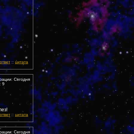
ответ
::
цитата
трации: Сегодня
 9
лез!
ответ
::
цитата
трации: Сегодня