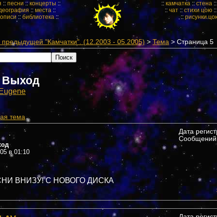
я
::
песни
::
концерты
::
::
камчатка
::
стена
:
деография
::
места
::
::
чат
::
стихи цою
:
кописи
::
библиотека
::
::
рисунки цо
предыдущей "Камчатки". (12.2003 - 05.2005)
>
Тема
> Страница 5
 Выход
Eugene
ая тема
Дата регис
Сообщений:
ход
005 в 01:10
НИ ВНИЗУ! С НОВОГО ДИСКА
Дата регис