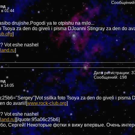
Сообщений:
ход
 в 01:44
asibo drujishe.Pogodi ya te otpishu na milo...
to Tsoya za den do giveli i pisma DJoanni Stingray za den do ava
ub.org
]
? Vot eshe nashel
land.ru
]
Дата регистрации: 37
Сообщений: 198
ход
 в 14:05
c25b6="Sergey"]Vot ssilka foto Tsoya za den do giveli i pisma 
en do avarii![
www.rock-club.org
]
? Vot eshe nashel
land.ru
][/quote:95a06c25b6]
ибо, Сергей! Некоторые фотки я вижу впервые. Очень интере