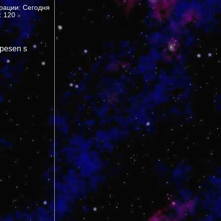
трации: Сегодня
 120
 pesen s