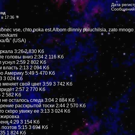
Дата регис
Сообщений:
ход
 в 17:36
nakonec vse, chto poka est.Albom dlinniy poluchilsia, zato mnogo
jirovkami
кала" (USA)
ркала 3:26 2 830 Kб
е головы вниз 2:34 2 116 Kб
л уснул 2:59 2 802 Kб
 власть 2:13 2 094 Kб
ро Америку 5:49 5 470 Kб
3 3 024 Kб
о меняет свой цвет 3:59 3 742 Kб
придёт 2:57 2 770 Kб
5 2 582 Kб
 не осталось следа 3:04 2 884 Kб
орение расскрытой тоски 2:44 2 570 Kб
то скоро увижу ее 3:13 3 024 Kб
нжировка
еня 4:29 3 154 Kб
 поэтов 5:15 3 694 Kб
:35 1 824 Kб