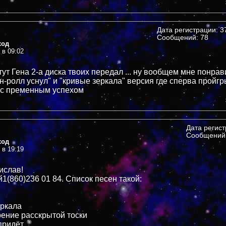
Дата регистрации: 37
Сообщений: 78
ход
 в 09:02
тут Гена 2-а диска твоих передал ... ну вообщем мне понра
н-ролл уснул" и "кривые зеркала" версия где сперва пройгр
 с пременным успехом
Дата регис
Сообщений:
ход
 в 19:19
ислав!
1(860)236 01 84. Список песен такой:
еркала
рение расскрытой тоски
придёт