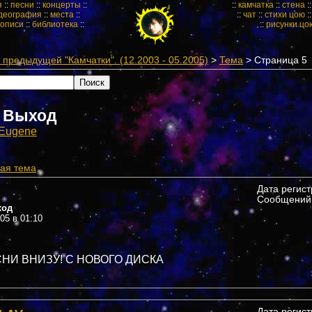
я
::
песни
::
концерты
::
::
камчатка
::
стена
:
деография
::
места
::
::
чат
::
стихи цою
:
кописи
::
библиотека
::
::
рисунки цо
предыдущей "Камчатки". (12.2003 - 05.2005)
>
Тема
> Страница 5
 Выход
Eugene
ая тема
Дата регис
Сообщений:
ход
005 в 01:10
НИ ВНИЗУ! С НОВОГО ДИСКА
Дата регис