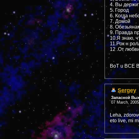
4. Вы держи
5. Город
6. Когда неб
7. Домой
8. Обезьяна
9. Правда п
10.Я знаю, ч
11.Рок н ро
12 .От любв
BoT u BCE
Sergey
Запасной Вы
07 March, 2005
Leha, zdorovo
eto live, mi 