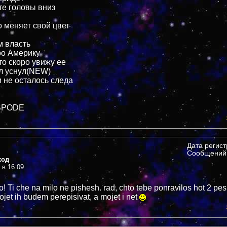
те головы вниз
о меняет свой цвет
м власть
ро Америку
то скоро увижу ее
лл уснул(NEW)
и не осталось следа
 BPODE
Дата регис
Сообщений:
ход
 в 16:09
! Ti che na milo ne pishesh. rad, chto tebe ponravilos hot 2 pes
mojet ih budem perepisivat, a mojet i net