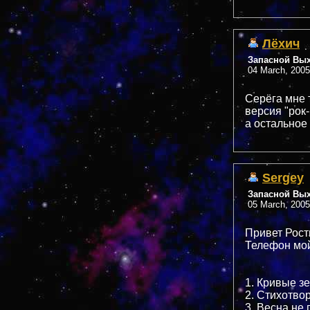
Лёхич
Запасной Вы
04 March, 2005
Серёга мне 
версия "рок-
а остальное
Sergey
Запасной Вы
05 March, 2005
Привет Рост
Телефон мой
1. Кривые з
2. Стихотво
3. Весна не 