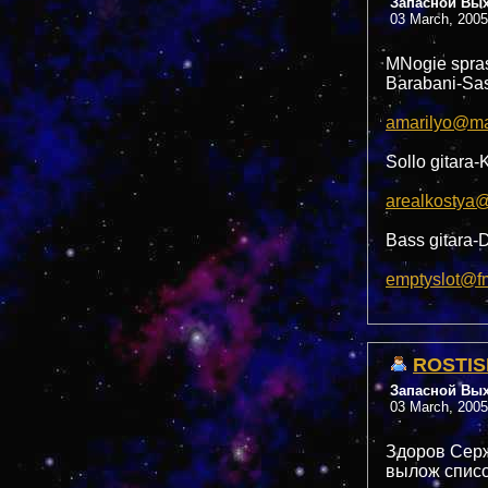
Запасной Вы
03 March, 2005
MNogie spras
Barabani-Sas
amarilyo@mai
Sollo gitara
arealkostya@
Bass gitara
emptyslot@f
ROSTIS
Запасной Вы
03 March, 2005
Здоров Серж
вылож список