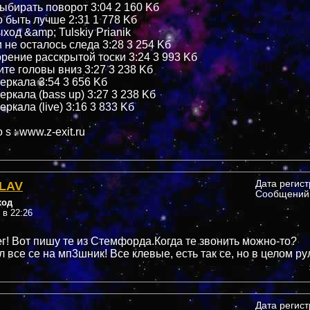
выбирать поворот 3:04 2 160 Kб
о быть лучше 2:31 1 778 Kб
ход &amp; Tulskiy Prianik
 не осталось следа 3:28 3 254 Kб
орение расскрытой тоски 3:24 3 993 Kб
ите головы вниз 3:27 3 238 Kб
еркала 3:54 3 656 Kб
еркала (bass up) 3:27 3 238 Kб
еркала (live) 3:16 3 833 Kб
 s : www.z-exit.ru
LAV
Дата регис
Сообщений:
ход
 в 22:26
г! Вот пишу те из Стемфорда.Когда те звонить можно-то?
 все се на мп3шник! Все клевые, есть так се, но в целом ру
Дата регис