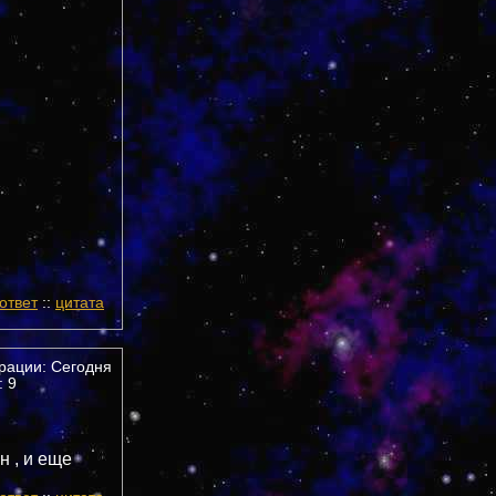
ответ
::
цитата
трации: Сегодня
 9
н , и еще