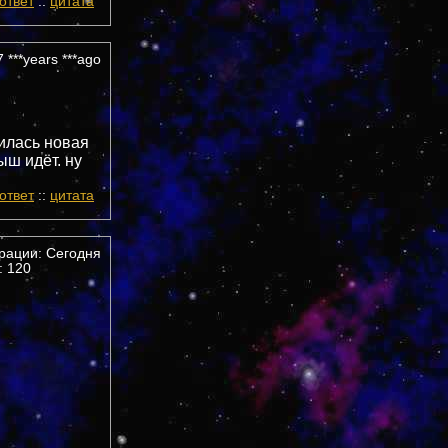
ответ
::
цитата
 ***years ***ago
вилась новая
ыш идёт. ну
ответ
::
цитата
трации: Сегодня
 120