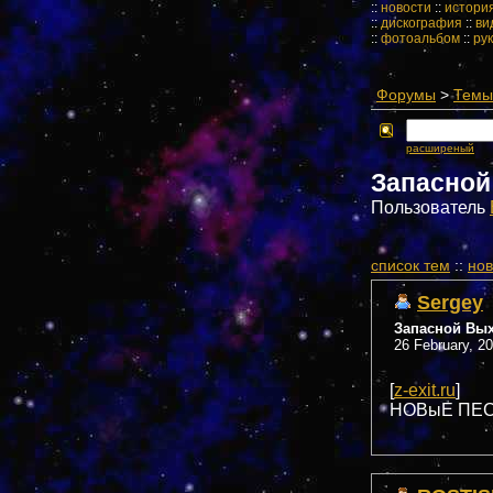
::
новости
::
истори
::
дискография
::
ви
::
фотоальбом
::
ру
Форумы
>
Темы 
расширеный
Запасной
Пользователь
cписок тем
::
нов
Sergey
Запасной Вы
26 February, 2
[
z-exit.ru
]
НОВыЕ ПЕС