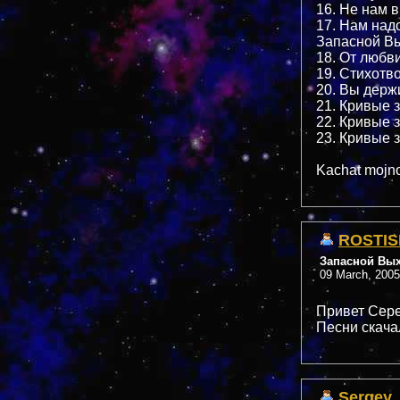
16. Не нам 
17. Нам над
Запасной Вы
18. От любви
19. Стихотв
20. Вы держ
21. Кривые з
22. Кривые з
23. Кривые з
Kachat mojno
ROSTIS
Запасной Вы
09 March, 2005
Привет Сере
Песни скачал
Sergey