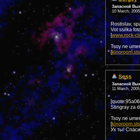
Запасной Вы
10 March, 2005
Rostislav, sp
Vot ssilka fo
[
www.rock-cl
Tsoy ne umer
[
kinoroom.sts
Sess
Запасной Вы
11 March, 2005
[quote:95a06
Stingray za d
Tsoy ne umer
[
kinoroom.sts
Ух ты! Спас