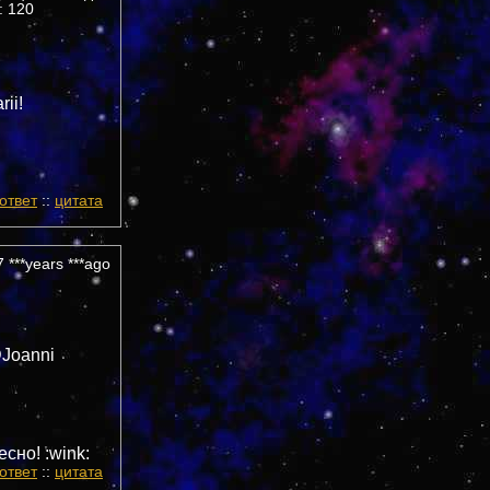
 120
rii!
ответ
::
цитата
 ***years ***ago
DJoanni
сно! :wink:
ответ
::
цитата