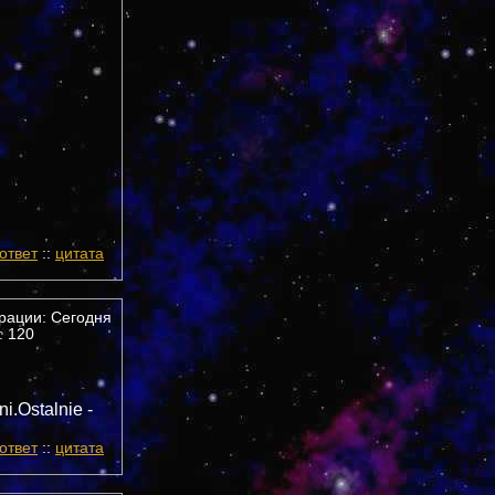
ответ
::
цитата
трации: Сегодня
 120
ni.Ostalnie -
ответ
::
цитата