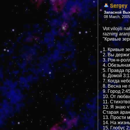
Sergey
Запасной Вы
08 March, 2005
Vot vilojili 
raznimi aran
"Кривые зер
1. Кривые зе
2. Вы держит
3. Рок-н-рол
4. Обезьянам
5. Правда п
6. Домой 3:1
7. Когда неб
8. Весна не 
9. Город 2:4
10. От любви
11. Стихотв
12. Я знаю ч
Старая ара
13. Прости м
14. На жизнь
15. Глобус 2