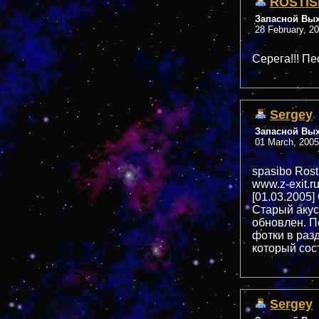
ROSTIS
Запасной Вы
28 February, 2
Серега!!! Пе
Sergey
Запасной Вы
01 March, 2005
spasibo Rosti
www.z-exit.r
[01.03.2005
Старый акус
обновлен. П
фотки в раз
который сос
Sergey