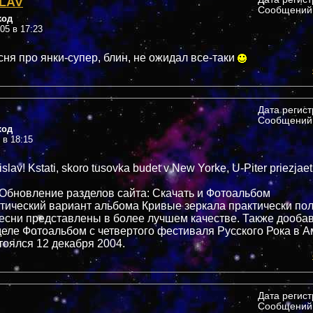
LAV
Сообщений:
ход
005 в 17:23
сня про янки-супер, блин, не ожидал все-таки
Дата регис
Сообщений:
ход
 в 18:15
slav! Kstati, skoro tusovka budet v New Yorke, U-Piter priezjaet
u
] Обновление разделов сайта: Cкачать и Фотоальбом
тический вариант альбома Кривые зеркала практически по
есни представлены в более лучшем качестве. Также дооб
деле Фотоальбом с четвертого фестиваля Русского Рока в А
тоялся 12 декабря 2004.
Дата регис
Сообщений: