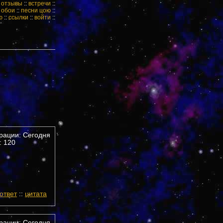
:
отзывы
::
встречи
::
:
обои
::
песни цою
::
ю
::
ссылки
::
войти
::
трации: Сегодня
 120
ответ
::
цитата
трации: Сегодня