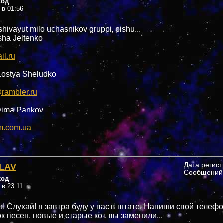
ход
 в 01:56
hivayut milo uchasnikov gruppi, pishu...
ha Jeltenko
l.ru
-Kostya Sheludko
rambler.ru
-Dima Pankov
m.com.ua
LAV
Дата регис
Сообщений:
ход
 в 23:11
! Слухай! я завтра буду у вас в штате. Напиши свой телефо
 песен, новые и старые кот. вы заменили...