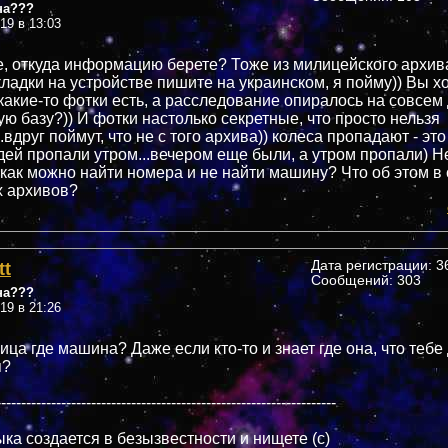
на???
019 в 13:03
е, откуда информацию берете? Тоже из милицейского архива
кладки на устройстве пишите на украинском, я пойму)) Вы х
 какие-то фотки есть, а расследование опиралось на совсем
ую базу?)) И фотки настолько секретные, что просто нельзя
.вдруг поймут, что не с того архива)) колеса пропадают - это 
дей пропали утром...вечером еще были, а утром пропали) Н
 как можно найти номера и не найти машину? Что об этом в
х архивов?
tt
Дата регистрации: 36
Сообщений: 303
на???
019 в 21:26
ица где машина? Даже если кто-то и знает где она, что тебе 
я?
--------------------------------------------------------------------
ка создается в безызвестности и нищете (c)