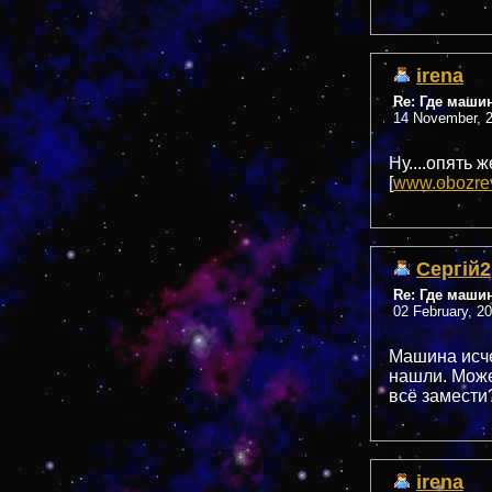
irena
Re: Где маши
14 November, 2
Ну....опять 
[
www.obozre
Сергій2
Re: Где маши
02 February, 2
Машина исче
нашли. Може
всё замести
irena