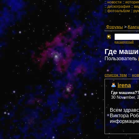
::
новости
::
истори
::
дискография
::
ви
::
фотоальбом
::
ру
Форумы
>
Камч
расширеный
Где маши
Пользователь
cписок тем
::
нов
irena
Где машина?
30 November, 2
Всем здравс
Виктора Роб
информацию