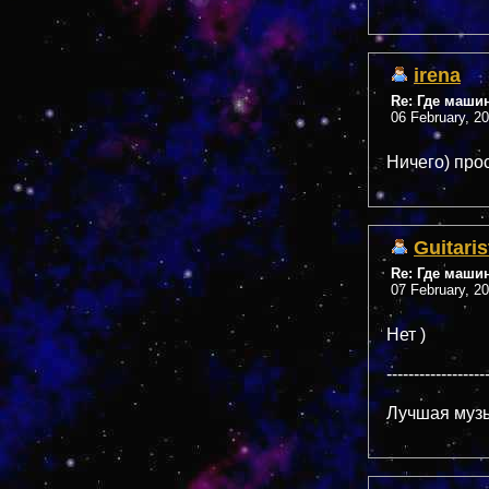
irena
Re: Где маши
06 February, 2
Ничего) прос
Guitaris
Re: Где маши
07 February, 2
Нет )
------------------
Лучшая музы