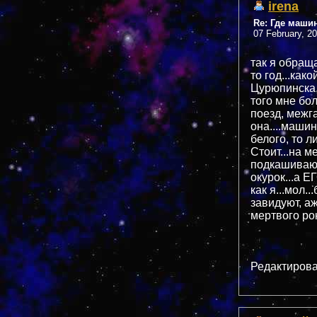
irena
Re: Где маши
07 February, 2
так я обраща
то год...как
Цурюпинска,
того мне бол
поезд, межга
она....машин
белого, то л
Стоит...на 
подкашивают
окурок...а Е
как я...мол.
завидуют, аж
мертвого ро
Редактирова