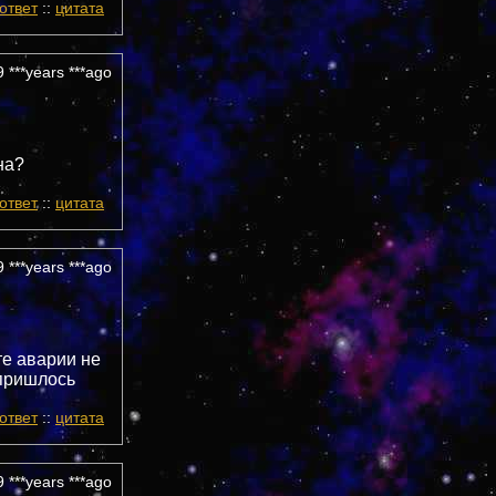
ответ
::
цитата
 ***years ***ago
на?
ответ
::
цитата
 ***years ***ago
те аварии не
 пришлось
ответ
::
цитата
 ***years ***ago