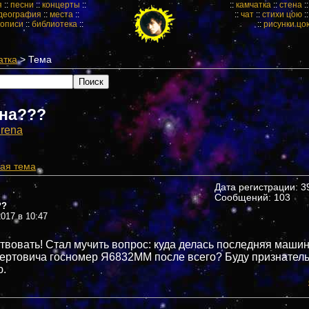
я
::
песни
::
концерты
::
::
камчатка
::
стена
:
деография
::
места
::
::
чат
::
стихи цою
:
кописи
::
библиотека
::
::
рисунки цо
атка
> Тема
на???
irena
ая тема
Дата регистрации: 39
Сообщений: 103
??
017 в 10:47
твовать! Стал мучить вопрос: куда делась последняя маши
ертовича госномер Я6832ММ после всего? Буду признатель
.