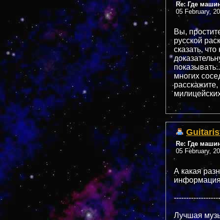
Re: Где маши
05 February, 2
Вы, простит
русской рас
сказать, что
доказательн
показывать..
многих сосе
расскажите,
милицейски
Guitaris
Re: Где маши
05 February, 2
А какая разн
информаци
------------------
Лучшая музы