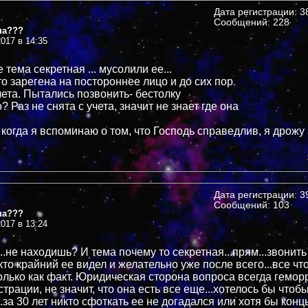
Дата регистрации: 38
Сообщений: 228
на???
017 в 14:35
 тема секретная ... мусолили ее...
то зарегена на постороннее лицо и до сих пор
чета. Пытались позвонить- бестолку
о? Раз не снята с учета, значит не знает где она
 когда я вспоминаю о том, что Господь справедлив, я дрожу
Дата регистрации: 39
Сообщений: 103
на???
017 в 13:24
..не находишь? И тема почему то секретная...прям...звонит
кто крайний ее видел и желательно уже после всего...все чт
олько как факт. Юридическая сторона вопроса всегда гемор
страции, не значит, что она есть все еще...хотелось бы чтоб
..за 30 лет никто сфоткать ее не догадался или хотя бы концы