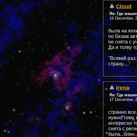
Cloud
Re: Где маши
16 December, 2
была на яххе
по базам ав
не снята с у
Да и толку т
"Всякий раз,
страну....."
irena
Re: Где маши
17 December, 2
странно все.
нужно тому, 
интересно т
снята с реги
была...блин.