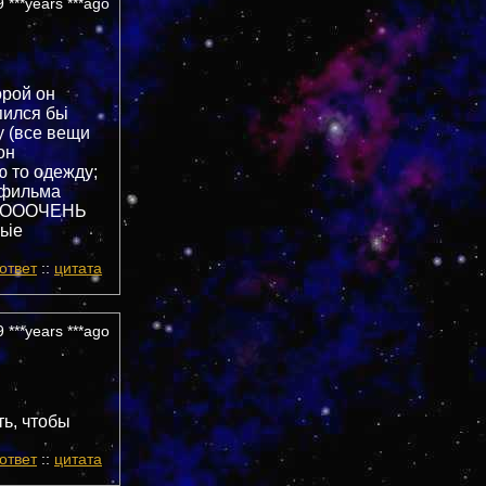
 ***years ***ago
орой он
пился бьі
у (все вещи
он
ю то одежду;
з фильма
о б ОООЧЕНЬ
ьіе
ответ
::
цитата
 ***years ***ago
ть, чтобы
ответ
::
цитата