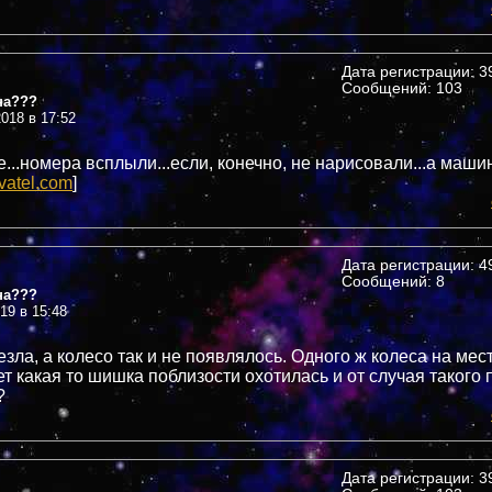
Дата регистрации: 39
Сообщений: 103
на???
018 в 17:52
же...номера всплыли...если, конечно, не нарисовали...а маши
vatel.com
]
Дата регистрации: 49
Сообщений: 8
на???
019 в 15:48
зла, а колесо так и не появлялось. Одного ж колеса на мес
т какая то шишка поблизости охотилась и от случая такого
?
Дата регистрации: 39