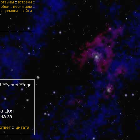
:
отзывы
::
встречи
::
:
обои
::
песни цою
::
ю
::
ссылки
::
войти
::
 ***years ***ago
на Цоя
на за
ответ
::
цитата