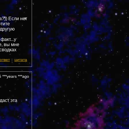
?)) Если нет
отите
 другую
факт...у
е, вы мне
 сводках
ответ
::
цитата
 ***years ***ago
даст эта