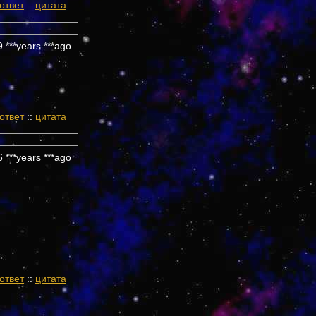
ответ
::
цитата
 ***years ***ago
ответ
::
цитата
 ***years ***ago
ответ
::
цитата