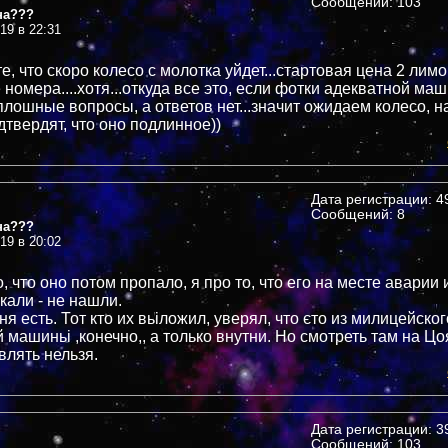
Сообщений: 103
на???
019 в 22:31
, что скоро колесо с молотка уйдет...стартовая цена 2 лимон
номера....хотя...откуда все это, если фотки адекватной маш
сплошные вопросы, а ответов нет...значит ожидаем колесо, 
дтвердят, что оно подлинное))
Дата регистрации: 49
Сообщений: 8
на???
019 в 20:02
о, что оно потом пропало, я про то, что его на месте аварии
скали - не нашли.
ня есть. Тот кто их вьіложил, уверял, что єто из милицейско
 машиньі ,конечно,, а только внутни. Но смотреть там на Цоя
влять нельзя.
Дата регистрации: 39
Сообщений: 103