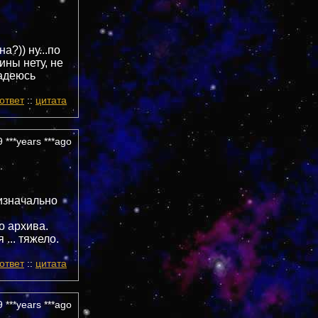
а?)) ну...по
ины нету, не
надеюсь
ответ
::
цитата
 ***years ***ago
 изначально
го архива.
 ... тяжело.
ответ
::
цитата
 ***years ***ago