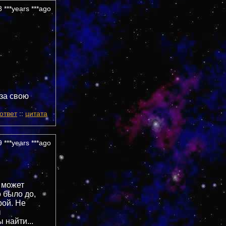
 ***years ***ago
 за свою
ответ
::
цитата
 ***years ***ago
ь может
о было до,
рой. Не
ы
 найти...