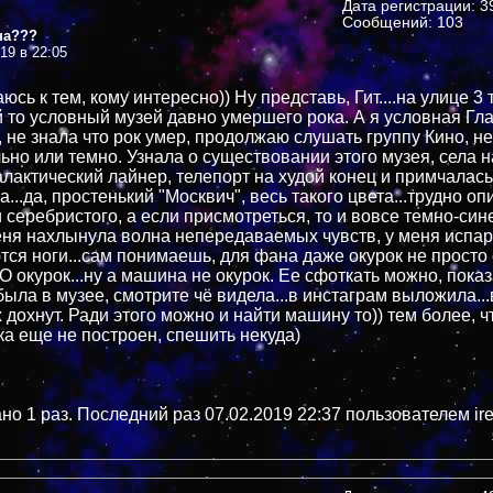
Дата регистрации: 39
Сообщений: 103
на???
019 в 22:05
юсь к тем, кому интересно)) Ну представь, Гит....на улице 3
ой то условный музей давно умершего рока. А я условная Гл
 не знала что рок умер, продолжаю слушать группу Кино, н
ьно или темно. Узнала о существовании этого музея, села н
лактический лайнер, телепорт на худой конец и примчалась.
а...да, простенький "Москвич", весь такого цвета...трудно опи
и серебристого, а если присмотреться, то и вовсе темно-син
меня нахлынула волна непередаваемых чувств, у меня испар
ся ноги...сам понимаешь, для фана даже окурок не просто
ГО окурок...ну а машина не окурок. Ее сфоткать можно, пока
..была в музее, смотрите чё видела...в инстаграм выложила..
 дохнут. Ради этого можно и найти машину то)) тем более, ч
ка еще не построен, спешить некуда)
но 1 раз. Последний раз 07.02.2019 22:37 пользователем ire