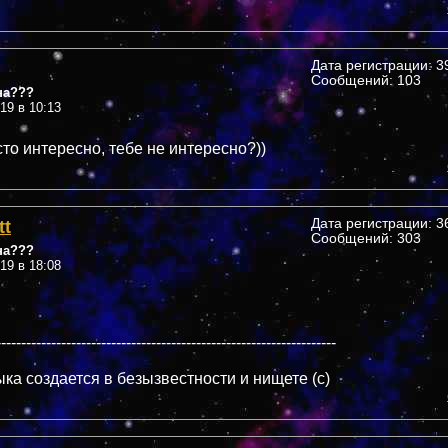
Дата регистрации: 39
Сообщений: 103
на???
019 в 10:13
то интересно, тебе не интересно?))
tt
Дата регистрации: 36
Сообщений: 303
на???
019 в 18:08
--------------------------------------------------------------------
ка создается в безызвестности и нищете (c)