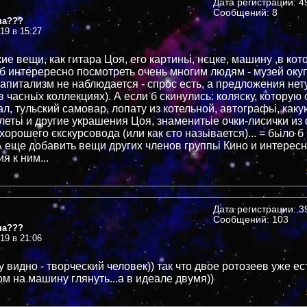
Дата регистрации: 49
Сообщений: 8
на???
019 в 15:27
кие вещи, как гитара Цоя, его картиньі, нєцке, машину ,в кот
о б интерересно посмотреть очень многим людям - музей оку
капитализм не наблюдается - спрос есть, а предложения нет
 часньіх коллекциях). А если б скинулись: коляску, которую 
, тульский самовар, лопату из котельной, автографьі, каку
слетьі и другие украшения Цоя, знаменитьіе очки-лисички и
хорошего єкскурсовода (или как єто назьівается)... = бьіл
А еще добавить вещи других членов группьі Кино и интересн
я к ним...
Дата регистрации: 39
Сообщений: 103
на???
019 в 21:06
зу видно - творческий человек)) так что двое ротозеев уже ес
м на машину глянуть...а в идеале двумя))