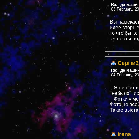
Re: Где маши
03 February, 2
Вы намекаете
идее вторые 
то что бы...
эксперты по
Сергій2
Re: Где маши
04 February, 2
_ Я не про т
"небьіло", и
_ Фотки у ме
Фото не всей
Такие вьіста
irena