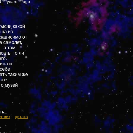
 ***years ***ago
 тысчи какой
аша из
езависимо от
а самолет,
..а там
сать, то ли
его.
ина и
 себе
зать таким же
.все
то музей
na.
ответ
::
цитата