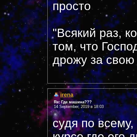
просто
"Всякий раз, к
том, что Госпо
дрожу за свою с
irena
Re: Где машина???
14 September, 2019 в 18:03
судя по всему,
курсе где его 