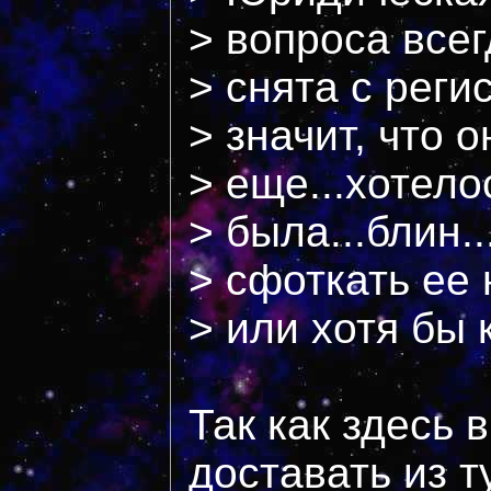
> вопроса всег
> снята с реги
> значит, что о
> еще...хотело
> была...блин..
> сфоткать ее 
> или хотя бы 
Так как здесь 
доставать из т