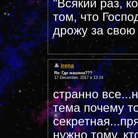
"Всякий раз, к
том, что Госпо
дрожу за свою с
irena
Re: Где машина???
17 December, 2017 в 13:24
странно все...
тема почему т
секретная...пр
нужно тому, кт