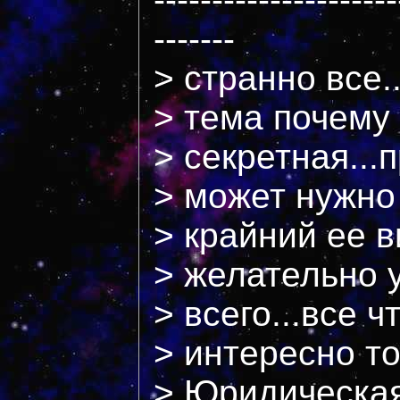
-------
> странно все.
> тема почему
> секретная...
> может нужно 
> крайний ее в
> желательно 
> всего...все ч
> интересно то
> Юридическая