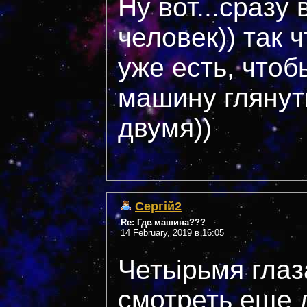
Ну вот...сразу
человек)) так 
уже есть, чтоб
машину глянуть
двумя))
Сергій2
Re: Где машина???
14 February, 2019 в 16:05
Четьірьмя гла
смотреть еще 