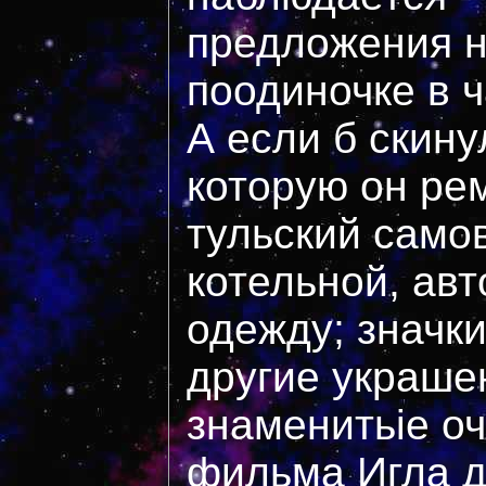
предложения н
поодиночке в ч
А если б скину
которую он ре
тульский самов
котельной, авт
одежду; значки
другие украше
знаменитьіе оч
фильма Игла д