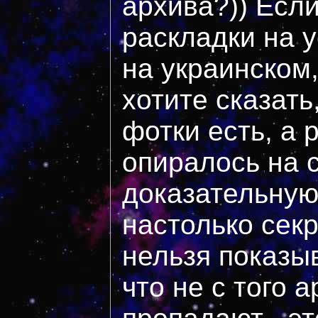
архива?)) Если
раскладки на 
на украинском,
хотите сказать
фотки есть, а
опиралось на 
доказательную
настолько секр
нельзя показыв
что не с того 