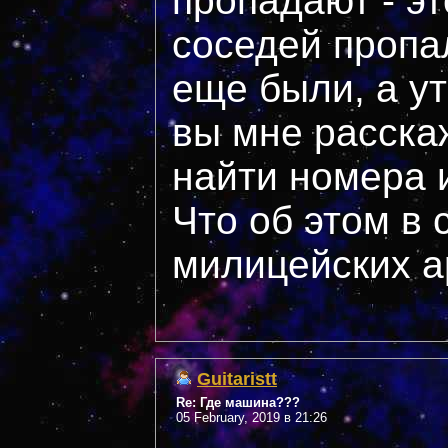
пропадают - эт
соседей пропа
еще были, а у
вы мне расска
найти номера 
Что об этом в 
милицейских а
Guitaristt
Re: Где машина???
05 February, 2019 в 21:26