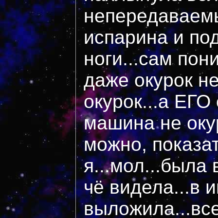
непередаваемы
испарина и по
ноги...сам по
даже окурок не
окурок...а ЕГО 
машина не оку
можно, показат
я...мол...была
чё видела...в 
выложила...все