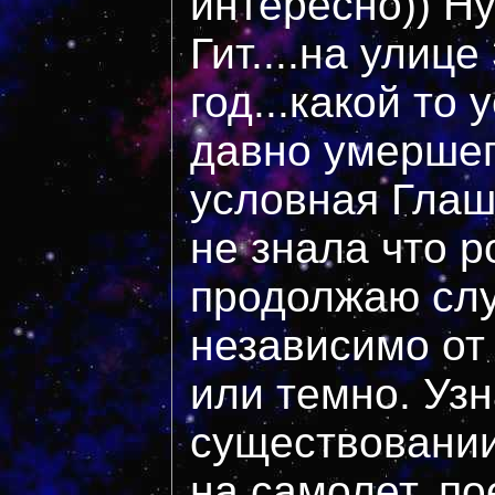
интересно)) Ну
Гит....на улице
год...какой то
давно умершег
условная Глаш
не знала что р
продолжаю слу
независимо от
или темно. Узн
существовании
на самолет, по