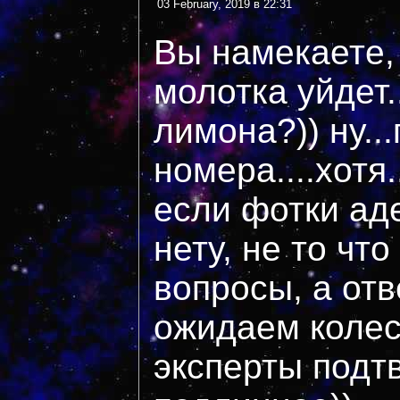
03 February, 2019 в 22:31
Вы намекаете, 
молотка уйдет.
лимона?)) ну..
номера....хотя.
если фотки ад
нету, не то чт
вопросы, а отв
ожидаем колес
эксперты подтв