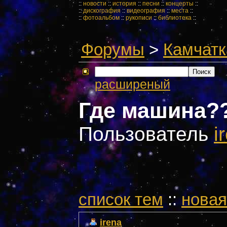
::
новости
::
история
::
песни
::
концерты
::
::
дискография
::
видеография
::
места
::
::
фотоальбом
::
рукописи
::
библиотека
::
Форумы
>
Камчатк
расширеный
Где машина?
Пользователь
i
cписок тем
::
новая
irena