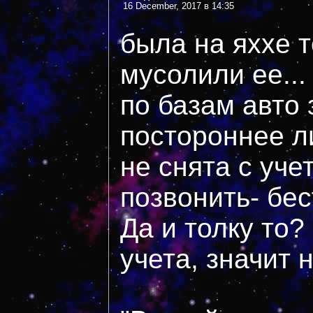
16 December, 2017 в 14:35
была на яххе т
мусолили ее...
по базам авто 
постороннее л
не снята с уче
позвонить- бес
Да и толку то?
учета, значит 