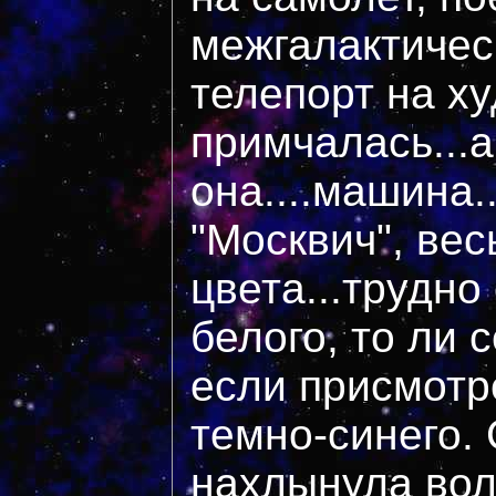
межгалактичес
телепорт на ху
примчалась...а
она....машина.
"Москвич", вес
цвета...трудно
белого, то ли 
если присмотре
темно-синего. 
нахлынула во