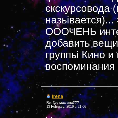
єкскурсовода (
назьівается)...
ОООЧЕНЬ инте
добавить вещи
группьі Кино и
воспоминания к
irena
Re: Где машина???
13 February, 2019 в 21:06