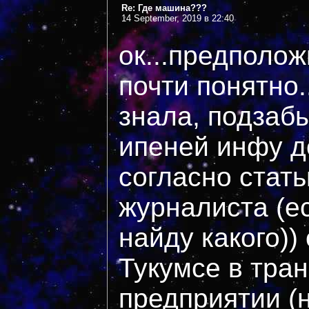
Re: Где машина???
14 September, 2019 в 22:40
ок...предполо
почти понятно.
знала, подзабы
ипеней инфу до
согласно стать
журналиста (е
найду какого))
Тукумсе в тра
предприятии (