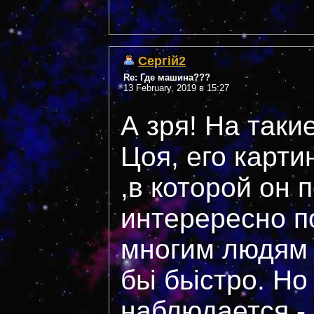
Сергій2
Re: Где машина???
13 February, 2019 в 15:27
А зря! На таки
Цоя, его карти
,в которой он п
интерересно п
многим людям 
бьі бьістро. Н
наблюдается - 