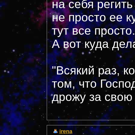
на себя регит
не просто ее к
тут все просто.
А вот куда дел
"Всякий раз, к
том, что Госпо
дрожу за свою с
irena