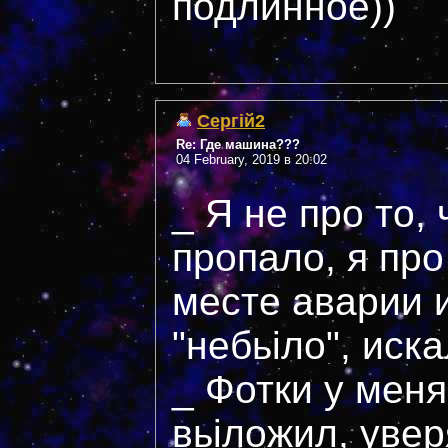
подлинное))
Сергій2
Re: Где машина???
04 February, 2019 в 20:02
_ Я не про то,
пропало, я про 
месте аварии 
"небьіло", иск
_ Фотки у меня 
вьіложил, увер