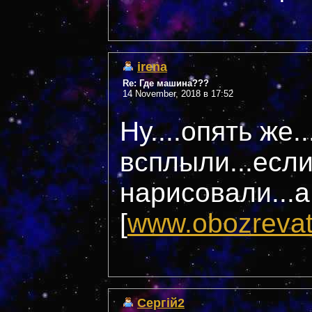
irena
Re: Где машина???
14 November, 2018 в 17:52
Ну....опять же.
всплыли...если
нарисовали...
[
www.obozrevat
Сергій2