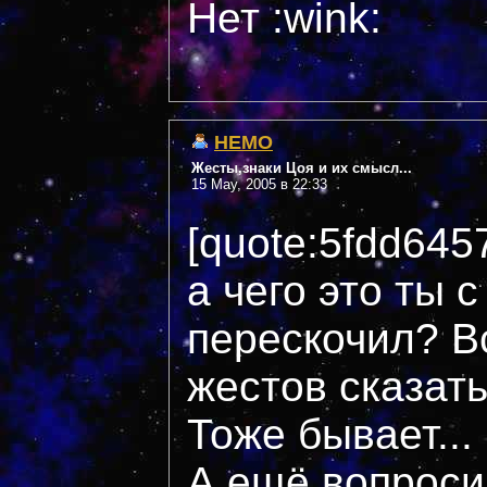
Нет :wink:
НЕМО
Жесты,знаки Цоя и их смысл...
15 May, 2005 в 22:33
[quote:5fdd645
а чего это ты 
перескочил? В
жестов сказат
Тоже бывает...
А ещё вопросик