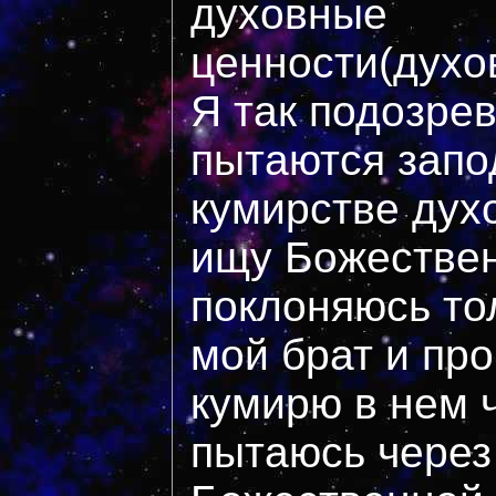
духовные
ценности(духо
Я так подозре
пытаются запо
кумирстве дух
ищу Божествен
поклоняюсь тол
мой брат и про
кумирю в нем 
пытаюсь через