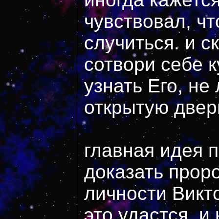
чувствовал, ч
случиться. и с
сотвори себе 
узнать Его, не
открытую дверь?.
главная идея 
доказать прор
личности Викт
это удастся. и 