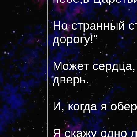
Но странный ст
дорогу!"
Может сердца, 
дверь.
И, когда я обе
Я скажу одно л