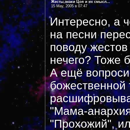
Жесты,знаки Цоя и их смысл...
15 May, 2005 в 07:47
Интересно, а ч
на песни перес
поводу жестов
нечего? Тоже б
А ещё вопросик
божественной 
расшифровыва
"Мама-анархия
"Прохожий", ил