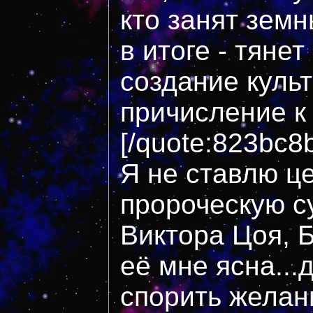
кто занят зем
в итоге - тянет
создание культ
причисление к 
[/quote:823bc8
Я не ставлю ц
пророческую с
Виктора Цоя, 
её мне ясна...
спорить желани