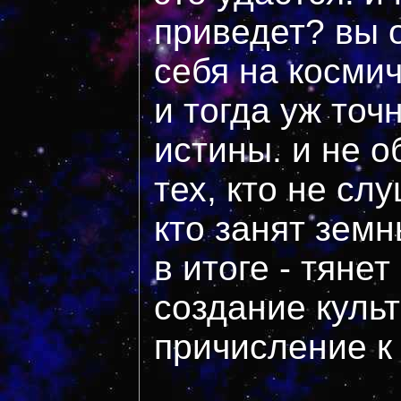
приведет? вы о
себя на косми
и тогда уж точ
истины. и не о
тех, кто не сл
кто занят зем
в итоге - тянет
создание культ
причисление к 