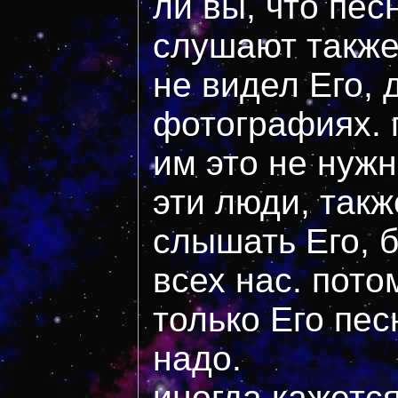
ли вы, что пес
слушают также 
не видел Его, 
фотографиях. 
им это не нужн
эти люди, так
слышать Его, 
всех нас. пото
только Его пес
надо.
иногда кажется