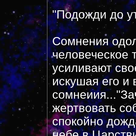
"Подожди до ут
Сомнения одол
человеческое т
усиливают сво
искушая его и 
сомнеиия..."З
жертвовать со
спокойно дожд
небе,в Царств