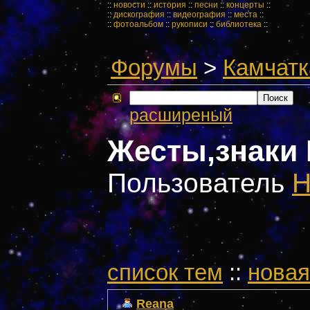
::
новости
::
история
::
песни
::
концерты
::
::
дискография
::
видеография
::
места
::
::
фотоальбом
::
рукописи
::
библиотека
::
Форумы
>
Камчатк
расширеный
Жесты,знаки 
Пользователь
cписок тем
::
новая
Reana