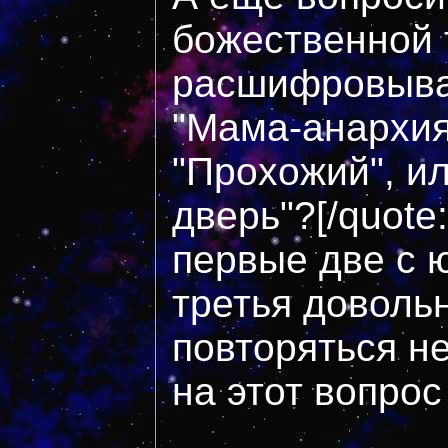
божественной 
расшифровыва
"Мама-анархия
"Прохожий", ил
дверь"?[/quote
первые две с ю
третья доволь
повторяться не
на этот вопрос 