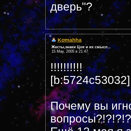
дверь"?
Komahha
Жесты,знаки Цоя и их смысл...
15 May, 2005 в 21:47
!!!!!!!!!!
[b:5724c53032]Н
Почему вы игн
вопросы?!?!?!?