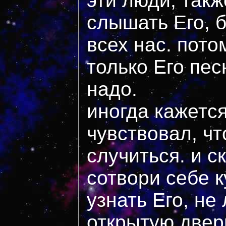
эти люди, так
слышать Его, 
всех нас. пото
только Его пес
надо.
иногда кажется
чувствовал, ч
случиться. и с
сотвори себе 
узнать Его, не
открытую дверь?.