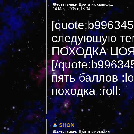
Жесты,знаки Цоя и их смысл...
14 May, 2005 в 13:04
[quote:b99634
следующую те
ПОХОДКА ЦОЯ?
[/quote:b99634
пять баллов :l
походка :roll:
SHON
Жесты,знаки Цоя и их смысл...