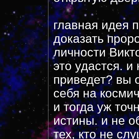
главная идея 
доказать прор
личности Викт
это удастся. и 
приведет? вы о
себя на косми
и тогда уж точ
истины. и не о
тех, кто не сл