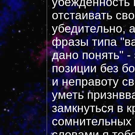
убежденность в
отстаивать св
убедительно, 
фразы типа "в
дано понять" -
позиции без б
и неправоту с
уметь признвва
замкнуться в к
сомнительных
словами я теб