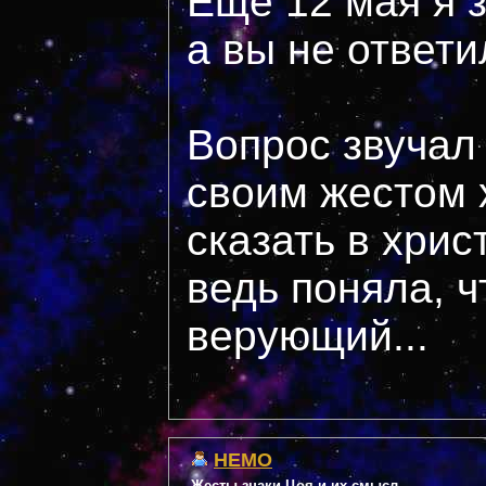
Ещё 12 мая я 
а вы не ответи
Вопрос звучал
своим жестом 
сказать в хри
ведь поняла, ч
верующий...
НЕМО
Жесты,знаки Цоя и их смысл...