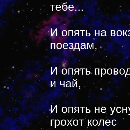
тебе...
И опять на вокз
поездам,
И опять прово
и чай,
И опять не усн
грохот колес