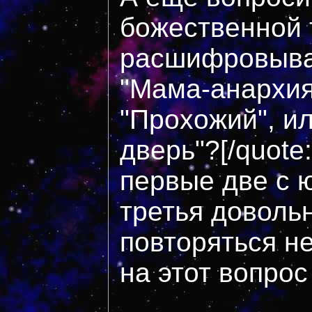
божественной 
расшифровыва
"Мама-анархия
"Прохожий", ил
дверь"?[/quote
первые две с ю
третья доволь
повторяться не
на этот вопрос 