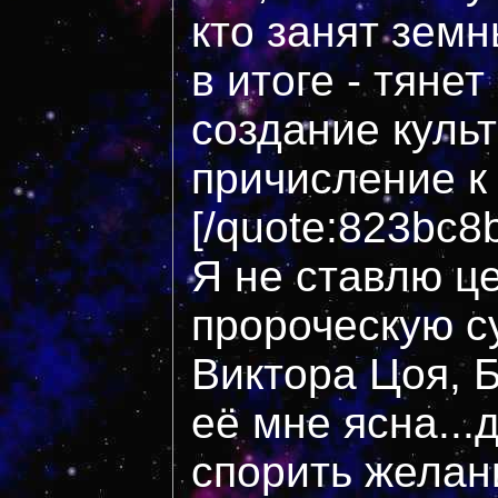
кто занят зем
в итоге - тянет
создание культ
причисление к 
[/quote:823bc8
Я не ставлю ц
пророческую с
Виктора Цоя, 
её мне ясна...
спорить желани