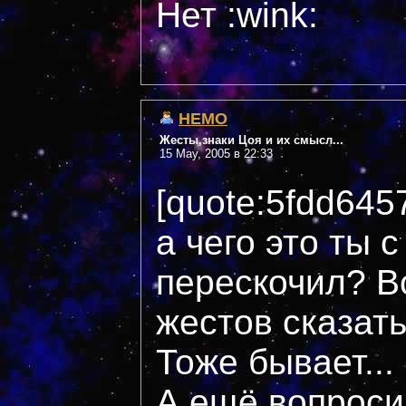
Нет :wink:
НЕМО
Жесты,знаки Цоя и их смысл...
15 May, 2005 в 22:33
[quote:5fdd645
а чего это ты 
перескочил? В
жестов сказат
Тоже бывает...
А ещё вопросик