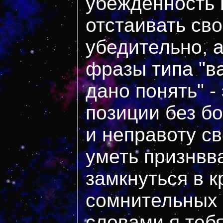
убежденность в
отстаивать св
убедительно, 
фразы типа "в
дано понять" -
позиции без б
и неправоту с
уметь признвва
замкнуться в к
сомнительных
словами я теб