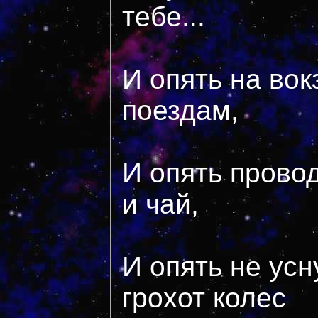
тебе...
И опять на вокз
поездам,
И опять прово
и чай,
И опять не усн
грохот колес