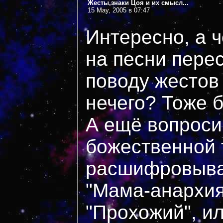
Жесты,знаки Цоя и их смысл...
15 May, 2005 в 07:47
Интересно, а ч
на песни перес
поводу жестов
нечего? Тоже б
А ещё вопросик
божественной 
расшифровыва
"Мама-анархия
"Прохожий", ил