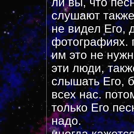
ли вы, что пес
слушают также 
не видел Его, 
фотографиях. 
им это не нужн
эти люди, так
слышать Его, 
всех нас. пото
только Его пес
надо.
иногда кажется