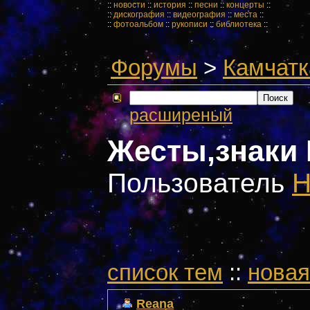
::
новости
::
история
::
песни
::
концерты
::
::
дискография
::
видеография
::
места
::
::
фотоальбом
::
рукописи
::
библиотека
::
Форумы
>
Камчатк
расширеный
Жесты,знаки 
Пользователь
cписок тем
::
новая
Reana