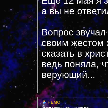
Ещё 12 мая я 
а вы не ответи
Вопрос звучал
своим жестом 
сказать в хри
ведь поняла, ч
верующий...
НЕМО
Жесты,знаки Цоя и их смысл...