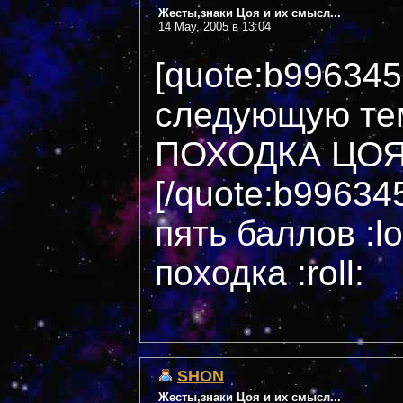
Жесты,знаки Цоя и их смысл...
14 May, 2005 в 13:04
[quote:b99634
следующую те
ПОХОДКА ЦОЯ?
[/quote:b99634
пять баллов :l
походка :roll:
SHON
Жесты,знаки Цоя и их смысл...