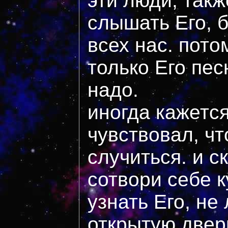
эти люди, так
слышать Его, 
всех нас. пото
только Его пес
надо.
иногда кажется
чувствовал, ч
случиться. и с
сотвори себе 
узнать Его, не
открытую дверь?.