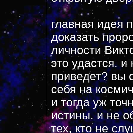
главная идея 
доказать прор
личности Викт
это удастся. и 
приведет? вы о
себя на косми
и тогда уж точ
истины. и не о
тех, кто не сл