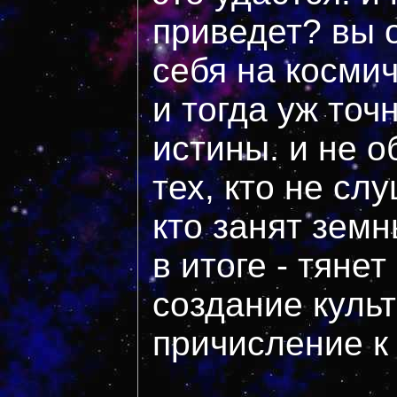
приведет? вы о
себя на косми
и тогда уж точ
истины. и не о
тех, кто не сл
кто занят зем
в итоге - тянет
создание культ
причисление к 