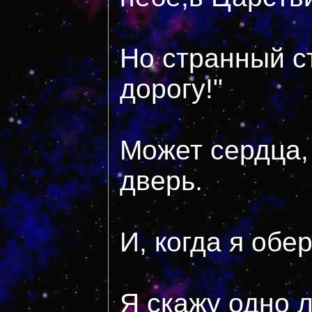
Но странный ст
дорогу!"
Может сердца, 
дверь.
И, когда я обе
Я скажу одно л