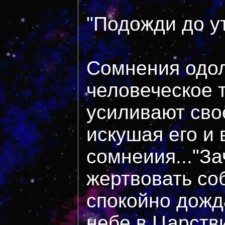
"Подожди до ут
Сомнения одол
человеческое т
усиливают сво
искушая его и 
сомнеиия..."З
жертвовать со
спокойно дожд
небе,в Царств