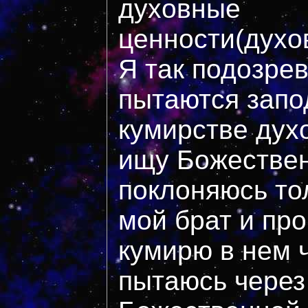
духовные
ценности(духо
Я так подозре
пытаются запо
кумирстве дух
ищу Божествен
поклоняюсь тол
мой брат и про
кумирю в нем 
пытаюсь через