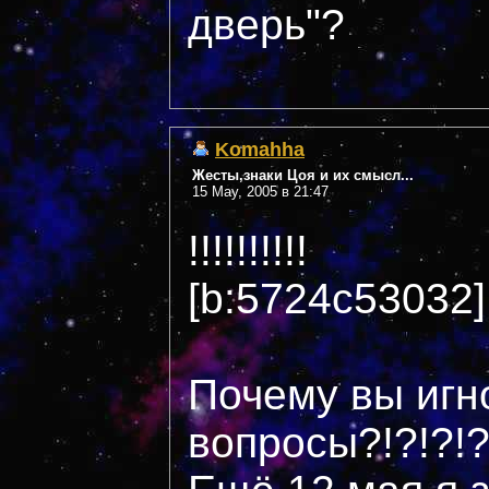
дверь"?
Komahha
Жесты,знаки Цоя и их смысл...
15 May, 2005 в 21:47
!!!!!!!!!!
[b:5724c53032]Н
Почему вы игн
вопросы?!?!?!?