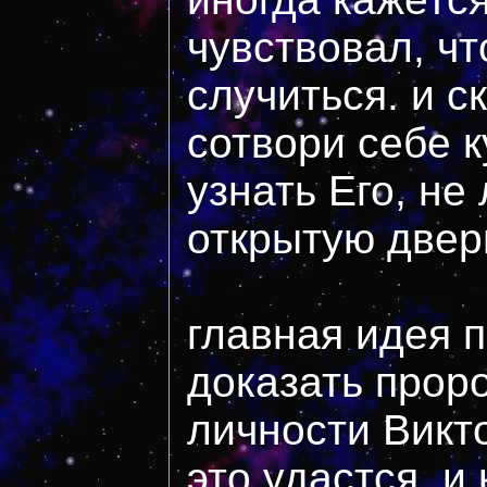
чувствовал, ч
случиться. и с
сотвори себе 
узнать Его, не
открытую дверь?.
главная идея 
доказать прор
личности Викт
это удастся. и 