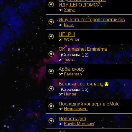
ИДУЩЕГО ДОМОЙ,
от
Xopyc
Ищу бэта-тестеровсоветчиков
от
black
HELP!!!
от
W@rrior
OK, a nashet Eminema
(Страницы:
1
2
)
от
Tsoist
Арбатскому
от
Fademan
Встреча состоялась
(Страницы:
1
2
)
от
Hunter
Последний концерт в eMule
от
Незнакомец
Новость дня
от
Pawlik Morosow