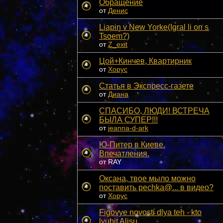
Обращение
от
Денис
Liapin v New Yorke(Igral li on s
Tsoem?)
от
Z_exit
Цой+Кинчев, Квартирник
от
Xopyc
Статья в Экспресс-газете
от
Диана
СПАСИБО, ЛЮДИ! ВСТРЕЧА
БЫЛА СУПЕР!!!
от
jeanna-d-ark
Ю-Питер в Киеве.
Впечатления.
от RAY
Оксана, твое мыло можно
поставить pechka@... в видео?
от
Xopyc
Figovye novosti dlya teh - kto
lyubit Alisu