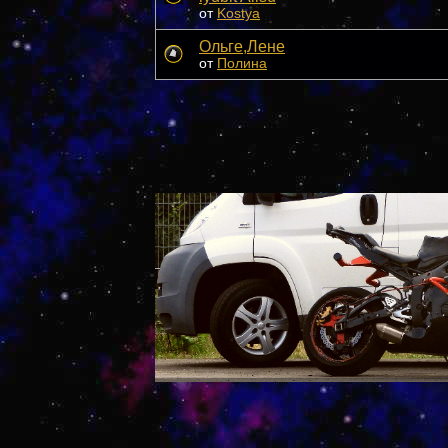
от
Kostya
Ольге,Лене
от
Полина