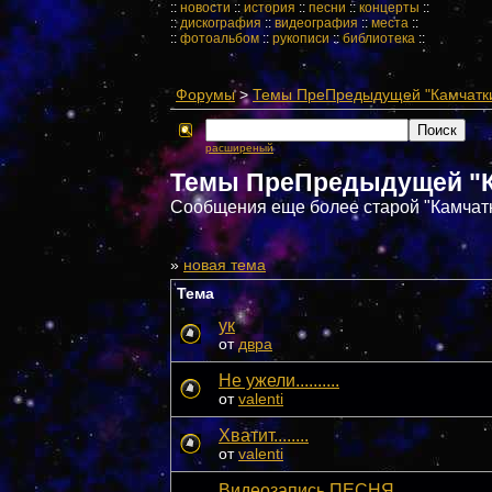
::
новости
::
история
::
песни
::
концерты
::
::
дискография
::
видеография
::
места
::
::
фотоальбом
::
рукописи
::
библиотека
::
Форумы
>
Темы ПреПредыдущей "Камчатки"
расширеный
Темы ПреПредыдущей "Кам
Сообщения еще более старой "Камчат
»
новая тема
Тема
ук
от
двра
Не ужели..........
от
valenti
Хватит........
от
valenti
Видеозапись ПЕСНЯ