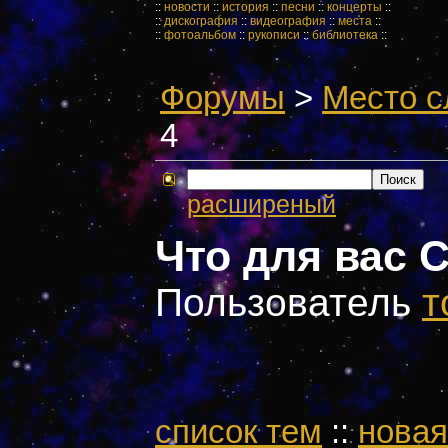
::
новости
::
история
::
песни
::
концерты
::
::
дискография
::
видеография
::
места
::
::
фотоальбом
::
рукописи
::
библиотека
::
Форумы
>
Место с
4
расширеный
Что для вас 
Пользователь
т
cписок тем
::
новая