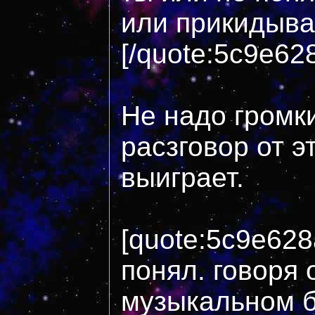
или прикидыва
[/quote:5c9e62
Не надо громки
расзговор от э
выиграет.
[quote:5c9e62
понял. говоря 
музыкальном б