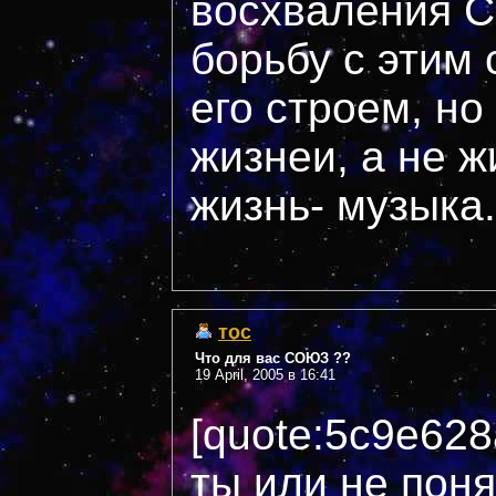
восхваления С
борьбу с этим
его строем, но
жизнеи, а не жи
жизнь- музыка.
тос
Что для вас СОЮЗ ??
19 April, 2005 в 16:41
[quote:5c9e628
ты или не поня