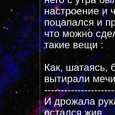
настроение и ч
поцапался и пр
что можно сде
такие вещи :
Как, шатаясь, 
вытирали мечи
---------------------
И дрожала рука
остался жив,