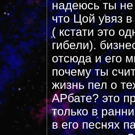
надеюсь ты не
что Цой увяз в
( кстати это од
гибели). бизне
отсюда и его м
почему ты счи
жизнь пел о тех
АРбате? это п
только в ранни
в его песнях п