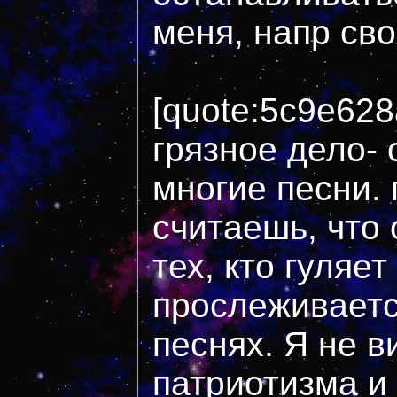
меня, напр сво
[quote:5c9e628
грязное дело- 
многие песни.
считаешь, что 
тех, кто гуляе
прослеживаетс
песнях. Я не в
патриотизма и