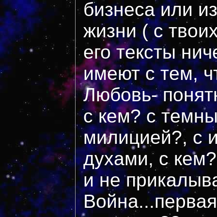
бизнеса или и
жизни ( с твои
его тексты нич
имеют с тем, ч
Любовь- понятн
с кем? с темн
милицией?, с 
духами, с кем?
и не прикалыва
Война...первая