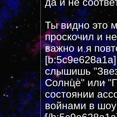
да и не соответ
Ты видно это 
проскочил и не
важно и я повт
[b:5c9e628a1a
слышишь "Звез
Солнце" или "Г
состоянии асс
войнами в шоу