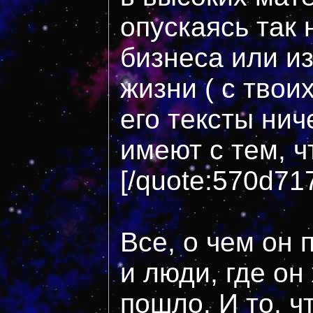
опускаясь так 
бизнеса или и
жизни ( с твои
его тексты нич
имеют с тем, ч
[/quote:570d71
Все, о чем он 
и люди, где он
пошло. И то, ч