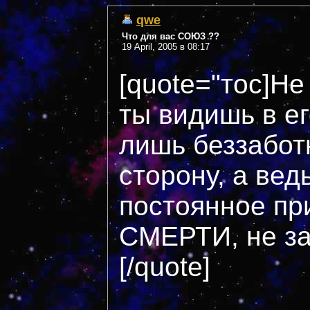
qwe
Что для вас СОЮЗ ??
19 April, 2005 в 08:17
[quote="тос]Не
ты видишь в ег
лишь беззабот
сторону, а ве
постоянное пр
СМЕРТИ, не за
[/quote]