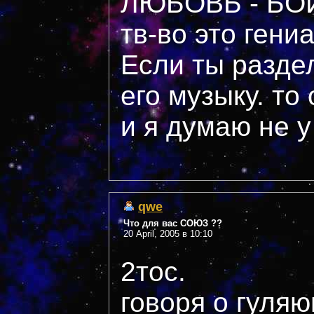
ЛЮБОВЬ - БОЙ
тв-во это гени
Если ты разде
его музыку. то
и я думаю не у
qwe
Что для вас СОЮЗ ??
20 April, 2005 в 10:10
2тос.
говоря о гуляю