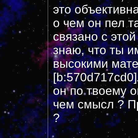
это объективна
о чем он пел т
связано с это
знаю, что ты и
высокими мате
[b:570d717cd0]
он по твоему о
чем смысл ? П
?