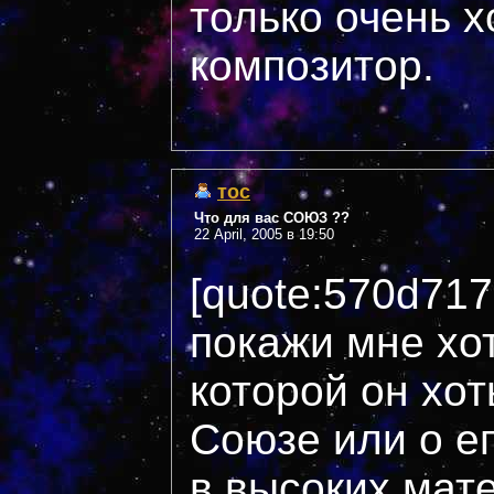
только очень 
композитор.
тос
Что для вас СОЮЗ ??
22 April, 2005 в 19:50
[quote:570d717
покажи мне хот
которой он хот
Союзе или о ег
в высоких мате