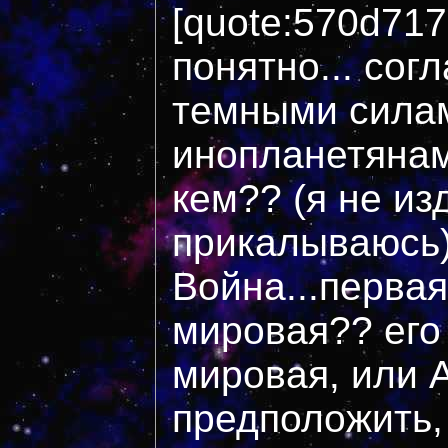
[quote:570d71
понятно... сог
темными силам
инопланетянам
кем?? (я не из
прикалываюсь) 
Война...первая
мировая?? его
мировая, или 
предположить,