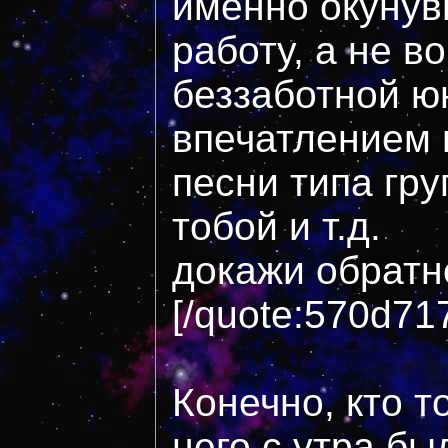
именно окунув
работу, а не в
беззаботной юн
впечатлением 
песни типа гру
тобой и т.д.
докажи обратно
[/quote:570d71
Конечно, кто то
него с утра бы