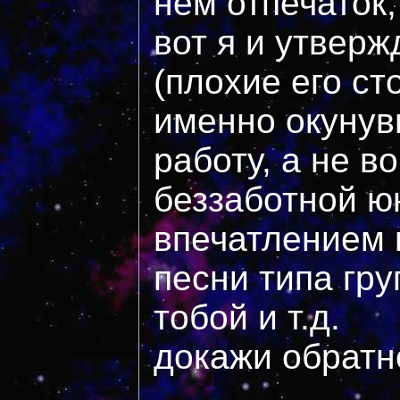
нем отпечаток, 
вот я и утверж
(плохие его ст
именно окунув
работу, а не в
беззаботной юн
впечатлением 
песни типа гру
тобой и т.д.
докажи обратно