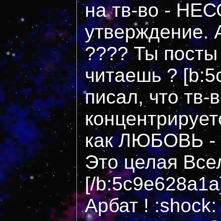
на тв-во - Н
утверждение. 
???? Ты посты
читаешь ? [b:
писал, что тв-
концентрирует
как ЛЮБОВЬ -
Это целая Все
[/b:5c9e628a1a
Арбат ! :shock