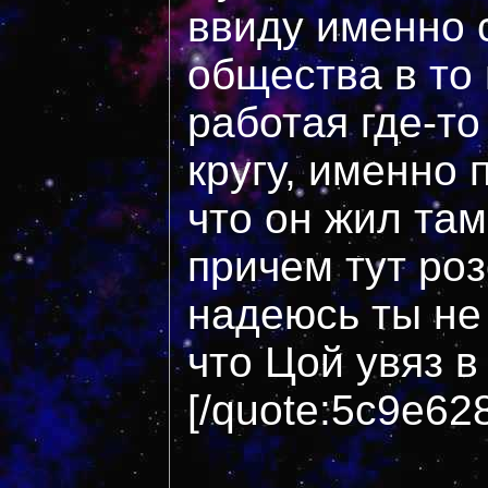
ввиду именно 
общества в то
работая где-то
кругу, именно
что он жил там,
причем тут ро
надеюсь ты не
что Цой увяз в
[/quote:5c9e62