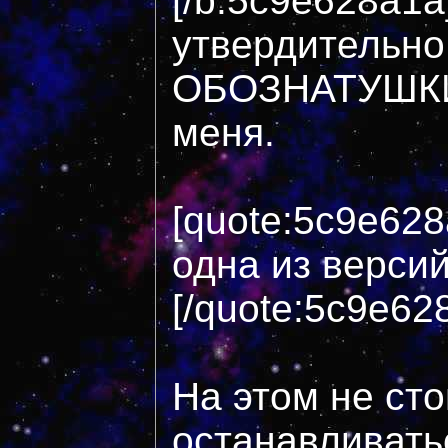
[/b:5c9e628a1a
утвердительно,
ОБОЗНАТУШКИ 
меня.
[quote:5c9e628
одна из версий
[/quote:5c9e62
На этом не сто
останавливатьс