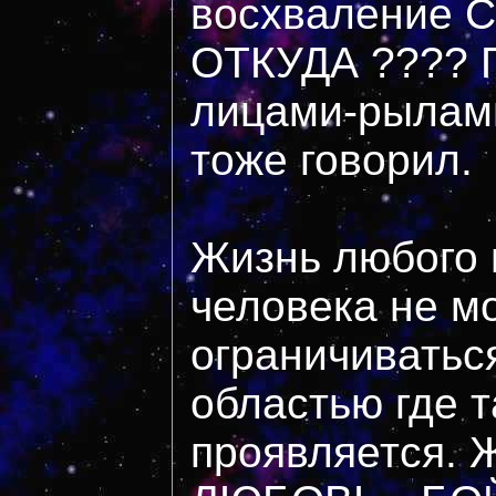
восхваление С
ОТКУДА ???? П
лицами-рылами 
тоже говорил.
Жизнь любого 
человека не м
ограничиватьс
областью где т
проявляется. 