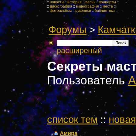
::
новости
::
история
::
песни
::
концерты
::
::
дискография
::
видеография
::
места
::
::
фотоальбом
::
рукописи
::
библиотека
::
Форумы
>
Камчатк
расширеный
Секреты маст
Пользователь
А
cписок тем
::
новая
Амира