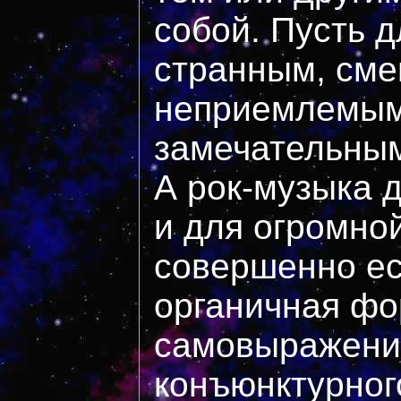
собой. Пусть д
странным, см
неприемлемым,
замечательным
А рок-музыка д
и для огромно
совершенно ес
органичная ф
самовыражения
конъюнктурного