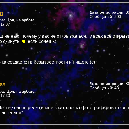
tt
Дата регистрации: 36
Сообщений: 303
аз Цоя, на арбате...
 17:37
уш не наю, почему у вас не открываеться...у всех всё открыв
о скинуть
если хочешь)
--------------------------------------------------------------------
ка создается в безызвестности и нищете (c)
89
Дата регистрации: 36
Сообщений: 43
аз Цоя, на арбате...
 17:30
оскве очень редко,и мне захотелось сфотографироваться н
-"легендой"