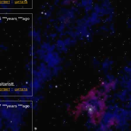
ответ
::
цитата
 ***years ***ago
aristt.
ответ
::
цитата
 ***years ***ago