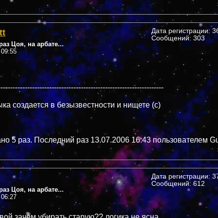
tt
Дата регистрации: 36
Сообщений: 303
аз Цоя, на арбате...
 09:55
--------------------------------------------------------------------
ка создается в безызвестности и нищете (c)
о 5 раз. Последний раз 13.07.2006 16:43 пользователем Guit
Дата регистрации: 37
Сообщений: 612
аз Цоя, на арбате...
 06:27
овой зачем убирать старую?? логика не ясна.