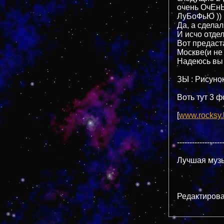
очень ОчЕнЬ
ЛуБоФьЮ )) 
Да, а сделал
И исчо отдел
Вот предаст
Москве(и не 
Надеюсь вы о
ЗЫ : Рисунок
Воть тут 3 
[
www.rocksy.
------------------
Лучшая музы
Редактирован