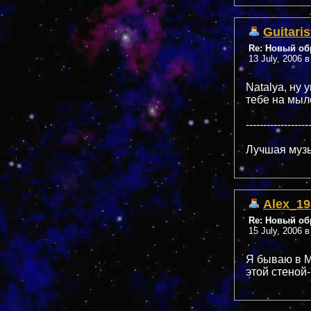
Guitaris
Re: Новый обр
13 July, 2006 в
Natalya, ну 
тебе на мыл
------------------
Лучшая музы
Alex_19
Re: Новый обр
15 July, 2006 в
Я бываю в М
этой стеной