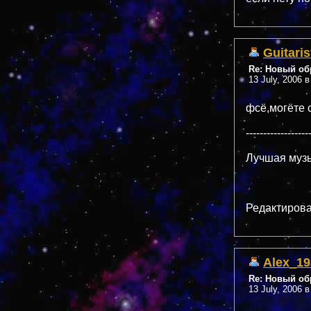
Guitaris
Re: Новый обр
13 July, 2006 в
фсё,могёте 
------------------
Лучшая музы
Редактирован
Alex_19
Re: Новый обр
13 July, 2006 в