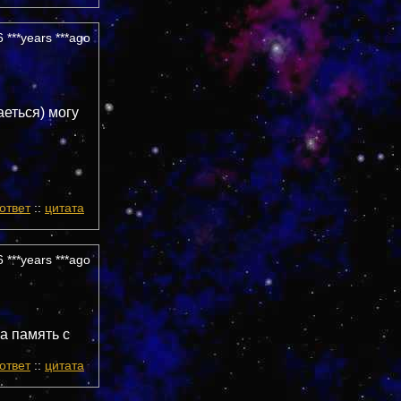
 ***years ***ago
аеться) могу
ответ
::
цитата
 ***years ***ago
а память с
ответ
::
цитата