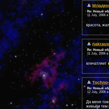
Младен
Re: Новый обр
11 July, 2006 в
красота, жа
nakraus
Re: Новый обр
11 July, 2006 в
впечатляет
Tochno
Re: Новый обр
12 July, 2006 в
Да меня тож
живьём тем 