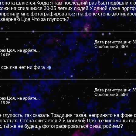
а гопота шляется.Когда я там последний раз был подошли л
хожи на спившихся 30-35 летних людей.У одной даже портф
претили мне фотографироваться на фоне стены,мотивиро
тскверняю Цоя.Что за глупость?
Дата регистрации: 36
Сообщений: 359
аз Цоя, на арбате...
 14:06
о ссылке нет ни фига
Дата регистрации: 39
Сообщений: 596
аз Цоя, на арбате...
 16:36
е глупость. так сказать Традиция такая. непринято на фоне 
ваться. Стена считается 2-й могилой Цоя. т.е киноманы по
к, ты же не будешь фотографироваться с надгробием?