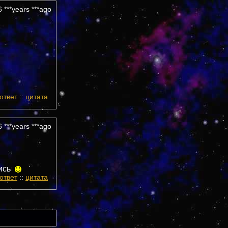
 ***years ***ago
ответ
::
цитата
 ***years ***ago
ись
ответ
::
цитата