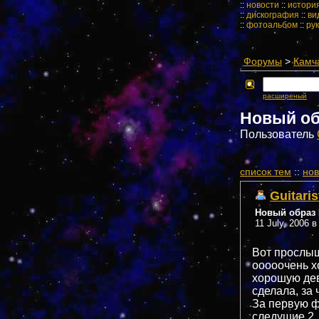
::
новости
::
истори
::
дискография
::
ви
::
фотоальбом
::
ру
Форумы
>
Камч
расширеный
Новый обр
Пользователь
cписок тем
::
нов
Guitaris
Новый образ Ц
11 July, 2006 в
Вот прослыш
ооооочень х
хорошую дев
сделала, за 
За первую фо
следущие 2 