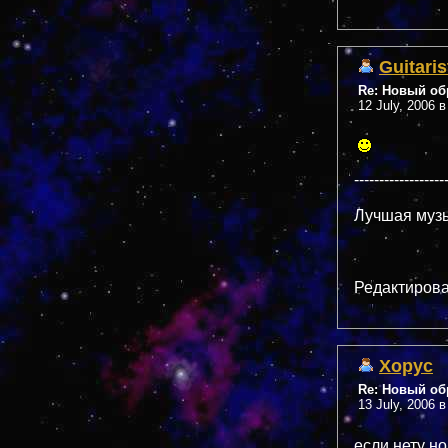
Guitaris
Re: Новый обр
12 July, 2006 в
------------------
Лучшая музы
Редактирован
Xopyc
Re: Новый обр
13 July, 2006 в
если нету н