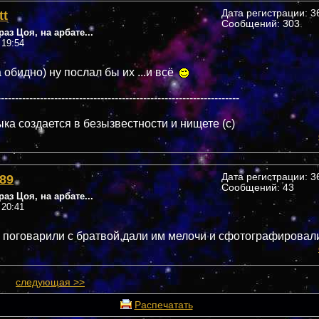
tt
Дата регистрации: 36
Сообщений: 303
аз Цоя, на арбате...
 19:54
 обидно) ну послал бы их ...и всё
--------------------------------------------------------------------
ка создается в безызвестности и нищете (c)
89
Дата регистрации: 36
Сообщений: 43
аз Цоя, на арбате...
 20:41
поговарили с братвой,дали им мелочи и сфотографировал
следующая >>
Распечатать