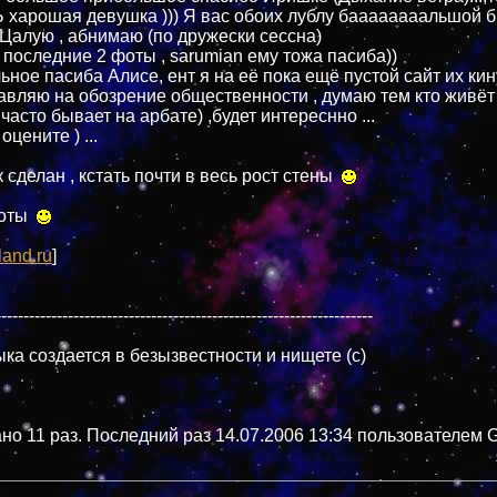
 харошая девушка ))) Я вас обоих лублу баааааааальшой б
Цалую , абнимаю (по дружески сессна)
 последние 2 фоты , sarumian ему тожа пасиба))
ьное пасиба Алисе, ент я на её пока ещё пустой сайт их кин
авляю на обозрение общественности , думаю тем кто живёт
часто бывает на арбате) ,будет интереснно ...
цените ) ...
 сделан , кстать почти в весь рост стены
фоты
land.ru
]
--------------------------------------------------------------------
ка создается в безызвестности и нищете (c)
о 11 раз. Последний раз 14.07.2006 13:34 пользователем Gui