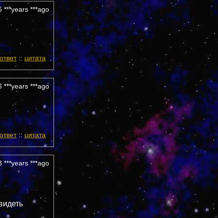
 ***years ***ago
ответ
::
цитата
 ***years ***ago
ответ
::
цитата
 ***years ***ago
видеть