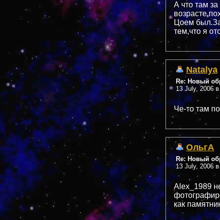
А что там з
возрасте,по
Цоем был.За
тем,что я о
Natalya
Re: Новый обр
13 July, 2006 в
Че-то там п
ОльгА
Re: Новый обр
13 July, 2006 в
Alex_1989 н
фотографиро
как памятни