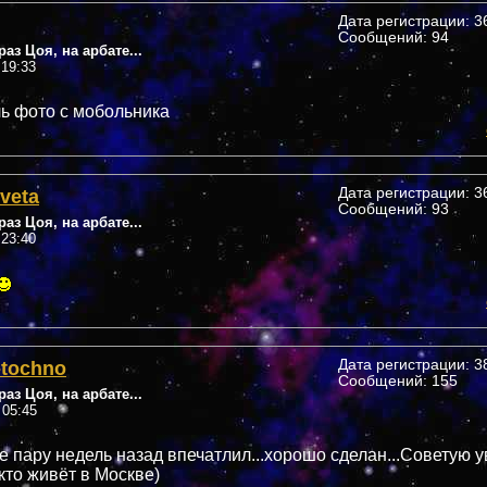
Дата регистрации: 36
Сообщений: 94
аз Цоя, на арбате...
 19:33
ль фото с мобольника
veta
Дата регистрации: 36
Сообщений: 93
аз Цоя, на арбате...
 23:40
-tochno
Дата регистрации: 38
Сообщений: 155
аз Цоя, на арбате...
 05:45
е пару недель назад впечатлил...хорошо сделан...Советую у
кто живёт в Москве)