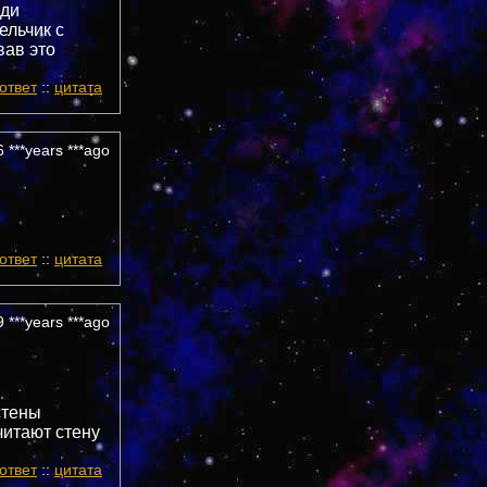
юди
ельчик с
вав это
ответ
::
цитата
 ***years ***ago
ответ
::
цитата
 ***years ***ago
стены
читают стену
ответ
::
цитата