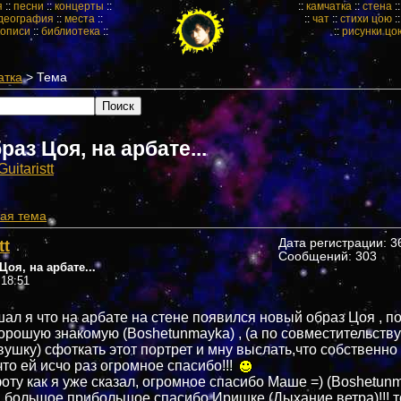
я
::
песни
::
концерты
::
::
камчатка
::
стена
:
деография
::
места
::
::
чат
::
стихи цою
:
кописи
::
библиотека
::
::
рисунки цо
атка
> Тема
аз Цоя, на арбате...
Guitaristt
ая тема
tt
Дата регистрации: 36
Сообщений: 303
оя, на арбате...
 18:51
ал я что на арбате на стене появился новый образ Цоя , 
орошую знакомую (Boshetunmayka) , (а по совместительству
ушку) сфоткать этот портрет и мну выслать,что собственно
что ей исчо раз огромное спасибо!!!
ту как я уже сказал, огромное спасибо Маше =) (Boshetunma
, большое прибольшое спасибо Иришке (Дыхание ветра)!!!,