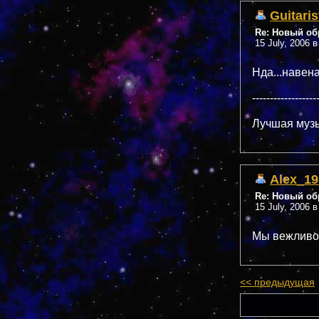
Guitaris
Re: Новый обр
15 July, 2006 в
Нда...навена
------------------
Лучшая музы
Alex_19
Re: Новый обр
15 July, 2006 в
Мы вежливо 
<< предыдущая