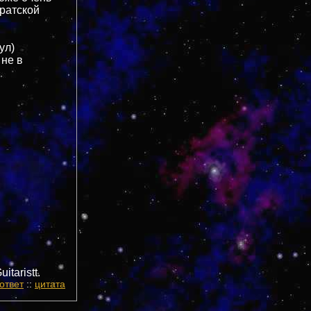
ратской
ул)
 не в
taristt.
ответ
::
цитата