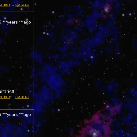
ответ
::
цитата
 ***years ***ago
aristt.
ответ
::
цитата
 ***years ***ago