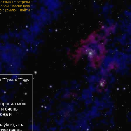
:
отзывы
::
встречи
::
:
обои
::
песни цою
::
ю
::
ссылки
::
войти
::
 ***years ***ago
попросил мою
 и очень
 она и
yk(е), а за
тоже очень