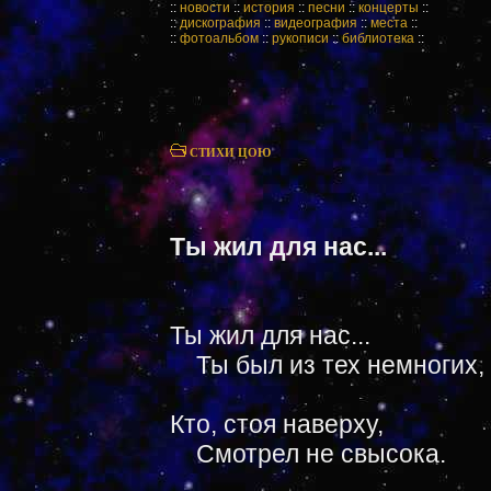
::
новости
::
история
::
песни
::
концерты
::
::
дискография
::
видеография
::
места
::
::
фотоальбом
::
рукописи
::
библиотека
::
СТИХИ ЦОЮ
Ты жил для нас...
Ты жил для нас...
Ты был из тех немногих,
Кто, стоя наверху,
Смотрел не свысока.