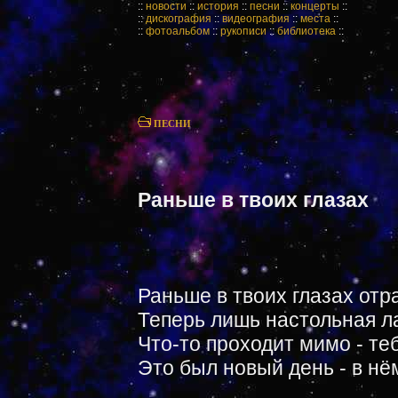
::
новости
::
история
::
песни
::
концерты
::
::
дискография
::
видеография
::
места
::
::
фотоальбом
::
рукописи
::
библиотека
::
ПЕСНИ
Раньше в твоих глазах
Раньше в твоих глазах отр
Теперь лишь настольная ла
Что-то проходит мимо - те
Это был новый день - в нём