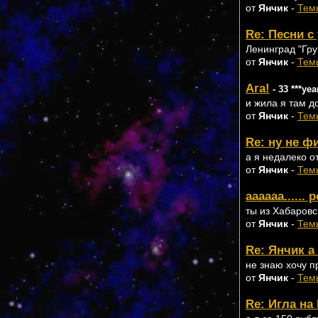
от
Янчик
-
Тем
Re: Песни 
Ленинград "Гру
от
Янчик
-
Тем
Ага!
- 33 ***yea
и жила я там д
от
Янчик
-
Тем
Re: ну не ф
а я недалеко о
от
Янчик
-
Тем
аааааа...... 
ты из Хабаровс
от
Янчик
-
Тем
Re: Янчик а 
не знаю хочу пр
от
Янчик
-
Тем
Re: Игла на