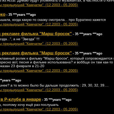
 из Ассы. Думаю будут упоминать о музыкантах, в частности о КИ
 предыдущей "Камчатки". (12.2003 - 05.2005)
еко
- 35 ***years ***ago
ышала, когда какую-то сказку смотрела... про Буратино кажется
 предыдущей "Камчатки". (12.2003 - 05.2005)
 в рекламе фильма "Марш бросок"
- 35 ***years ***ago
да...", а не "Звезда" !!!
 предыдущей "Камчатки". (12.2003 - 05.2005)
 в рекламе фильма "Марш бросок"
- 35 ***years ***ago
екламный ролик к фильму "Марш бросок", который сопровождается
нтересно вот, песня и фильме использована? и воббще он там как-то 
казан 23 февраля в 21-20
 предыдущей "Камчатки". (12.2003 - 05.2005)
**years ***ago
шнее? а то можно было бы дальше продолжить : 29, 30, 32, 39....
 предыдущей "Камчатки". (12.2003 - 05.2005)
в Р-клубе в январе
- 35 ***years ***ago
а, поэтому хочу ещё раз послушать
 предыдущей "Камчатки". (12.2003 - 05.2005)