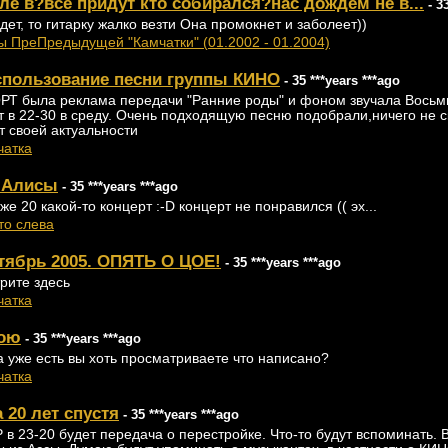
иле в?все придут кто собирался?нас дождем не в...
- 33
дет, то гитарку жалко везти Она промокнет и заболеет))
ы ПреПредыдущей "Камчатки" (01.2002 - 01.2004)
спользование песни группы КИНО
- 35 ***years ***ago
 ОРТ была реклама передачи "Ранние роды" и фоном звучала Восьм
 в 22-30 в среду. Очень подходящую песню подобрали,ничего не с
 своей актуальности
чатка
т Алисы
- 35 ***years ***ago
уже 20 какой-то концерт :-D концерт не понравился (( эх...
то слева
ктябрь 2005. ОПЯТЬ О ЦОЕ!
- 35 ***years ***ago
рите здесь
чатка
Цою
- 35 ***years ***ago
 уже есть вы хоть просматриваете что написано?
чатка
 20 лет спустя
- 35 ***years ***ago
 в 23-20 будет передача о перестройке. Что-то будут вспоминать. 