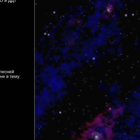
НО и ДДТ
 песней
не в тему.