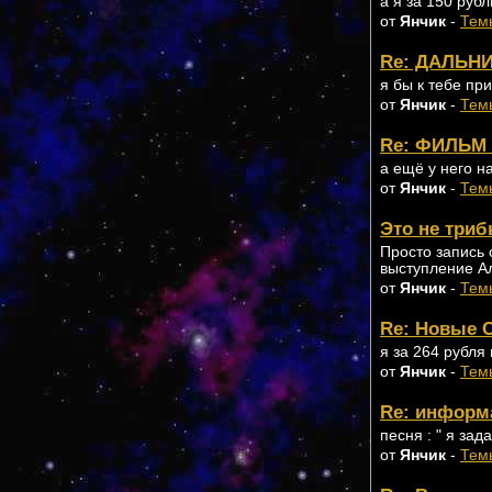
а я за 150 руб
от
Янчик
-
Тем
Re: ДАЛЬНИ
я бы к тебе пр
от
Янчик
-
Тем
Re: ФИЛЬМ 
а ещё у него н
от
Янчик
-
Тем
Это не три
Просто запись 
выступление Ал
от
Янчик
-
Тем
Re: Новые 
я за 264 рубля
от
Янчик
-
Тем
Re: информ
песня : " я зада
от
Янчик
-
Тем