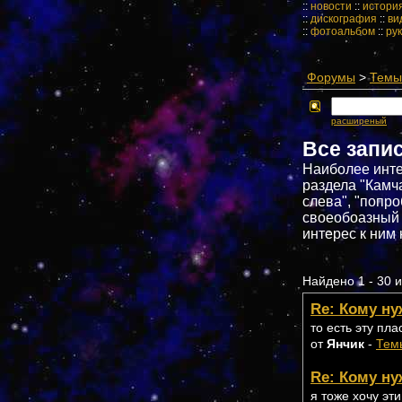
::
новости
::
истори
::
дискография
::
ви
::
фотоальбом
::
ру
Форумы
>
Темы 
расширеный
Все запи
Наиболее инте
раздела "Камч
слева", "попро
своеобоазный 
интерес к ним 
Найдено 1 - 30 и
Re: Кому ну
то есть эту пла
от
Янчик
-
Тем
Re: Кому ну
я тоже хочу эт