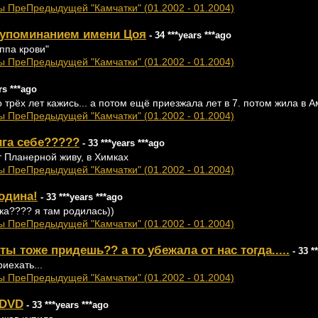
ы ПреПредыдущей "Камчатки" (01.2002 - 01.2004)
с упоминанием имени Цоя
- 34 ***years ***ago
ппа крови"
ы ПреПредыдущей "Камчатки" (01.2002 - 01.2004)
rs ***ago
о трёх лет кажись... а потом ещё приезжала лет в 7. потом жила в 
ы ПреПредыдущей "Камчатки" (01.2002 - 01.2004)
ига себе?????
- 33 ***years ***ago
т Планерной живу, в Химках
ы ПреПредыдущей "Камчатки" (01.2002 - 01.2004)
родина!
- 33 ***years ***ago
ка???? я там родилась))
ы ПреПредыдущей "Камчатки" (01.2002 - 01.2004)
ты тоже придешь?? а то убежала от нас тогда.....
- 33 *
иехать...
ы ПреПредыдущей "Камчатки" (01.2002 - 01.2004)
 DVD
- 33 ***years ***ago