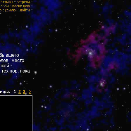
:
отзывы
::
встречи
::
:
обои
::
песни цою
::
ю
::
ссылки
::
войти
::
 бывшего
елов "место
такой
тех пор, пока
ницы:
1
2
3
>