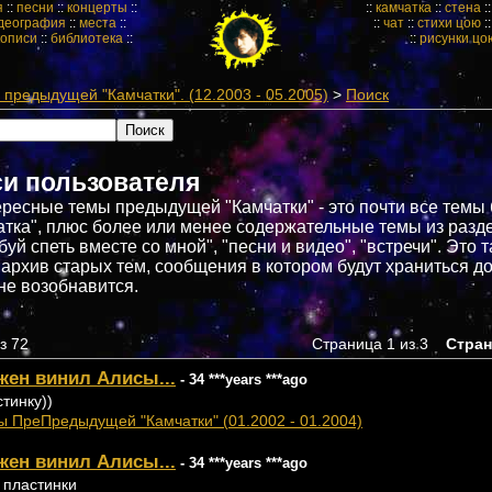
я
::
песни
::
концерты
::
::
камчатка
::
стена
:
деография
::
места
::
::
чат
::
стихи цою
:
кописи
::
библиотека
::
::
рисунки цо
предыдущей "Камчатки". (12.2003 - 05.2005)
>
Поиск
си пользователя
ресные темы предыдущей "Камчатки" - это почти все темы
атка", плюс более или менее содержательные темы из разд
буй спеть вместе со мной", "песни и видео", "встречи". Это 
архив старых тем, сообщения в котором будут храниться до 
не возобнавится.
з 72
Страница 1 из 3
Стра
жен винил Алисы...
- 34 ***years ***ago
стинку))
ы ПреПредыдущей "Камчатки" (01.2002 - 01.2004)
жен винил Алисы...
- 34 ***years ***ago
и пластинки