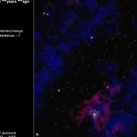
 ***years ***ago
иклассница.
кажешь :-/
В анонсе