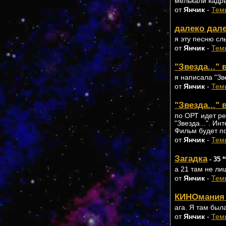
мелькали кадры
от
Янчик
-
Темы
далеко дал
я эту песню сл
от
Янчик
-
Темы
"Звезда..."
я написала "Звез
от
Янчик
-
Темы
"Звезда..."
по ОРТ идет р
"Звезда...". И
Фильм будет по
от
Янчик
-
Темы
Загадка
- 35 *
а 21 там не ли
от
Янчик
-
Темы
КИНОмания 
ага. Я там был
от
Янчик
-
Темы