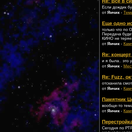
Re: Все в с
Если дождик бу
от
Янчик
-
Тем
Еще одно и
только что по
Передача будет
КИНО не теряет
от
Янчик
-
Кам
Re: концер
и я была.. это 
от
Янчик
-
Мес
Re: Fuzz, о
отсканила смот
от
Янчик
-
Кам
Памятник 
вообще-то тема
от
Янчик
-
Кам
Перестройка
Сегодня по РТР