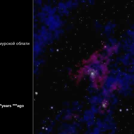
Амурской облати
**years ***ago