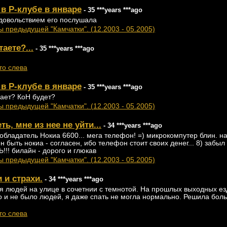
в Р-клубе в январе
- 35 ***years ***ago
удовольствием его послушала
 предыдущей "Камчатки". (12.2003 - 05.2005)
аете?...
- 35 ***years ***ago
то слева
в Р-клубе в январе
- 35 ***years ***ago
грает? КоН будет?
 предыдущей "Камчатки". (12.2003 - 05.2005)
ть, мне из нее не уйти...
- 34 ***years ***ago
 обладатель Нокиа 6600... мега телефон! =) микрокомпутер блин. на 
 быть нокиа - согласен, ибо телефон стоит своих денег... 8) забыл 
!! билайн - дорого и глюкав
 предыдущей "Камчатки". (12.2003 - 05.2005)
 и страхи.
- 34 ***years ***ago
я людей на улице в сочетнии с темнотой. На прошлых выходных ез
 и не было людей, я даже спать не могла нормально. Решила боль
то слева