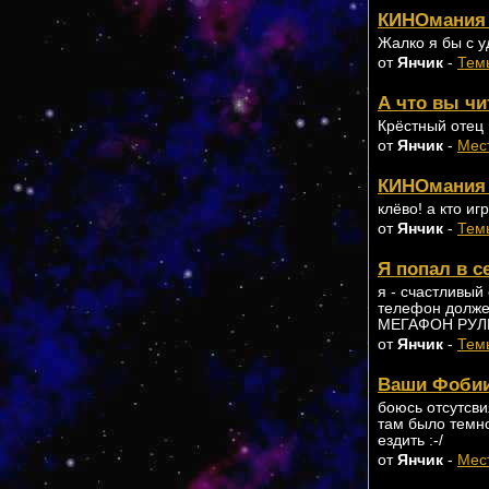
КИНОмания 
Жалко я бы с 
от
Янчик
-
Темы
А что вы чит
Крёстный отец
от
Янчик
-
Мес
КИНОмания 
клёво! а кто и
от
Янчик
-
Темы
Я попал в се
я - счастливый
телефон должен
МЕГАФОН РУЛЬ!
от
Янчик
-
Темы
Ваши Фобии
боюсь отсутсви
там было темно
ездить :-/
от
Янчик
-
Мес