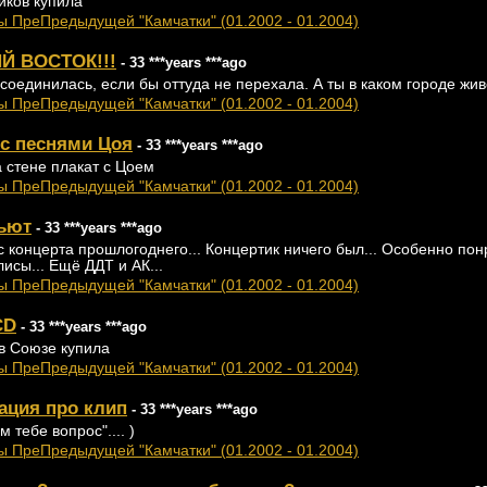
ликов купила
ы ПреПредыдущей "Камчатки" (01.2002 - 01.2004)
Й ВОСТОК!!!
- 33 ***years ***ago
исоединилась, если бы оттуда не перехала. А ты в каком городе жи
ы ПреПредыдущей "Камчатки" (01.2002 - 01.2004)
с песнями Цоя
- 33 ***years ***ago
а стене плакат с Цоем
ы ПреПредыдущей "Камчатки" (01.2002 - 01.2004)
бьют
- 33 ***years ***ago
с концерта прошлогоднего... Концертик ничего был... Особенно по
исы... Ещё ДДТ и АК...
ы ПреПредыдущей "Камчатки" (01.2002 - 01.2004)
CD
- 33 ***years ***ago
 в Союзе купила
ы ПреПредыдущей "Камчатки" (01.2002 - 01.2004)
ация про клип
- 33 ***years ***ago
м тебе вопрос".... )
ы ПреПредыдущей "Камчатки" (01.2002 - 01.2004)