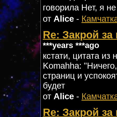
говорила Нет, я н
от
Alice
-
Камчатк
Re: Закрой за
***years ***ago
кстати, цитата из 
Komahha: "Ничего,
страниц и успокоят
будет
от
Alice
-
Камчатк
Re: Закрой за