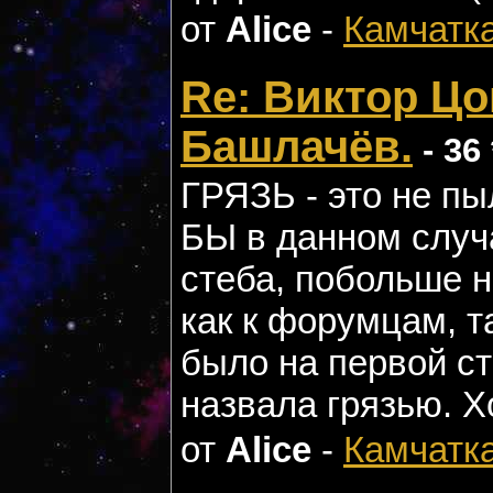
от
Alice
-
Камчатк
Re: Виктор Цо
Башлачёв.
- 36 
ГРЯЗЬ - это не п
БЫ в данном случа
стеба, побольше 
как к форумцам, та
было на первой с
назвала грязью. Х
от
Alice
-
Камчатк