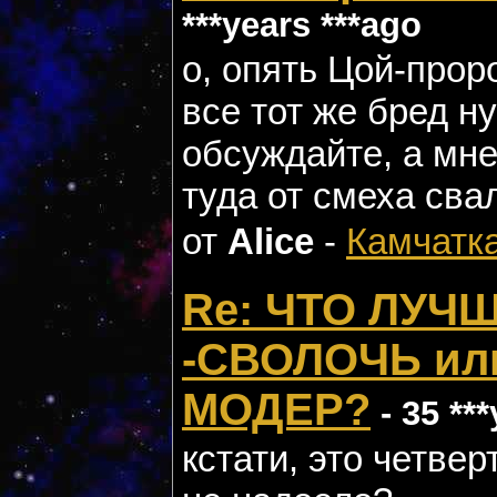
***years ***ago
о, опять Цой-прор
все тот же бред ну
обсуждайте, а мне
туда от смеха сва
от
Alice
-
Камчатк
Re: ЧТО ЛУЧ
-СВОЛОЧЬ ил
МОДЕР?
- 35 **
кстати, это четвер