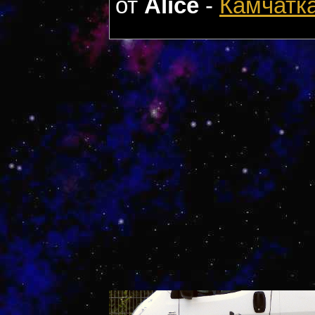
от
Alice
-
Камчатк