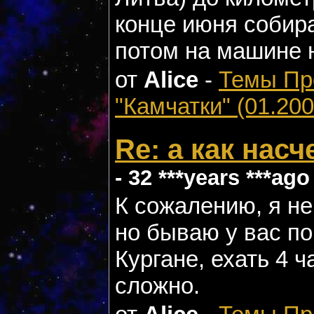
конце июня собир
потом на машине н
от
Alice
-
Темы П
"Камчатки" (01.200
Re: а как нас
- 32 ***years ***ago
К сожалению, я не
но бываю у вас по
Кургане, ехать 4 ч
сложно.