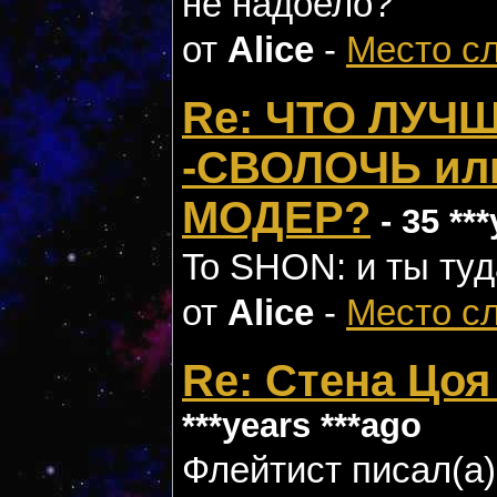
не надоело?
от
Alice
-
Место с
Re: ЧТО ЛУЧ
-СВОЛОЧЬ ил
МОДЕР?
- 35 **
To SHON: и ты туд
от
Alice
-
Место с
Re: Стена Цоя
***years ***ago
Флейтист писал(а): ---