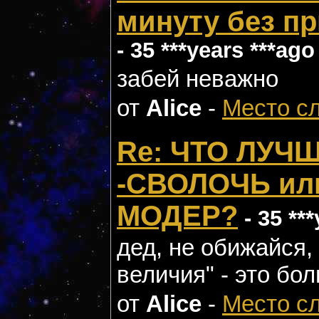
минуту без п
- 35 ***years ***ago
забей неважно
от
Alice
-
Место с
Re: ЧТО ЛУЧ
-СВОЛОЧЬ ил
МОДЕР?
- 35 **
дед, не обижайся,
величия" - это бо
от
Alice
-
Место с