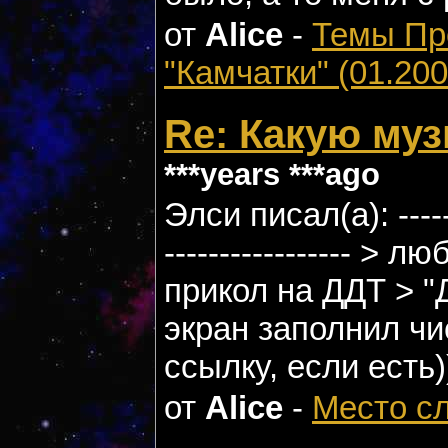
от
Alice
-
Темы П
"Камчатки" (01.200
Re: Какую му
***years ***ago
Элси писал(а): --------
----------------- >
прикол на ДДТ > "
экран заполнил чис
ссылку, если есть
от
Alice
-
Место с