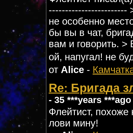
--------------------
не особенно мест
бы вы в чат, брига
вам и говорить. > 
ой, напугал! не бу
от
Alice
-
Камчатк
Re: Бригада 
- 35 ***years ***ago
Флейтист, похоже 
лови мину!