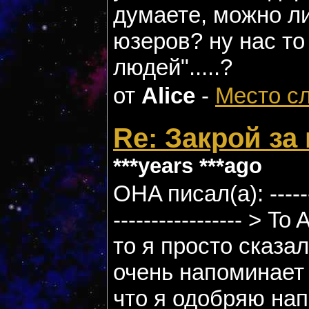
думаете, можно л
юзеров? ну нас то
людей".....?
от
Alice
-
Место с
Re: Закрой за
***years ***ago
OHA писал(а): --------
----------------- > 
то я просто сказал
очень напоминает 
что я одобряю нап