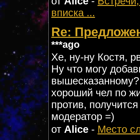
от
Alice
-
Встречи,
вписка ...
Re: Предложен
***ago
Хе, ну-ну Костя, 
Ну что могу добав
вышесказанному? 
хороший чел по жи
против, получитс
модератор =)
от
Alice
-
Место с