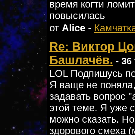
время когти ломит
повысилась
от
Alice
-
Камчатк
Re: Виктор Цо
Башлачёв.
- 36 
LOL Подпишусь по
Я ваще не поняла
задавать вопрос "
этой теме. Я уже 
можно сказать. Но
здорового смеха (м