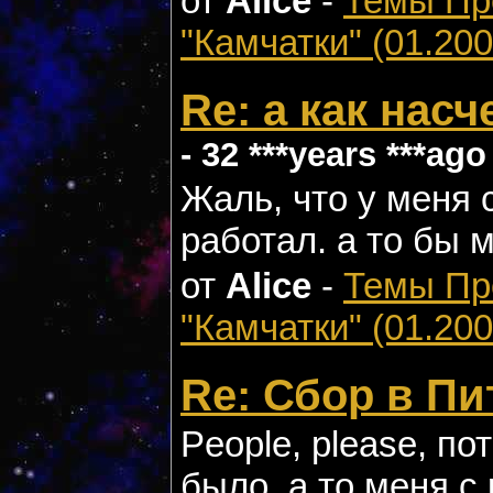
от
Alice
-
Темы П
"Камчатки" (01.200
Re: а как нас
- 32 ***years ***ago
Жаль, что у меня с
работал. а то бы м
от
Alice
-
Темы П
"Камчатки" (01.200
Re: Сбор в Пи
People, please, по
было, а то меня с