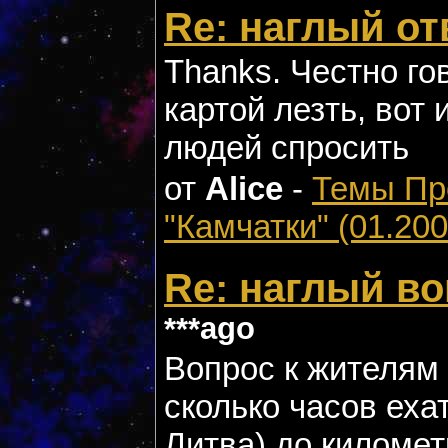
Re: наглый от
Thanks. Честно го
картой лезть, вот
людей спросить
от
Alice
-
Темы П
"Камчатки" (01.200
Re: наглый в
***ago
Вопрос к жителям 
сколько часов еха
Литва) до километр