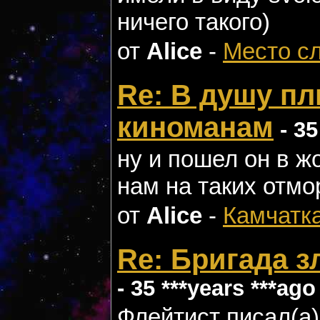
ничего такого)
от
Alice
-
Место с
Re: В душу пл
киноманам
- 35
ну и пошел он в ж
нам на таких отмо
от
Alice
-
Камчатк
Re: Бригада 
- 35 ***years ***ago
Флейтист писал(а): ---