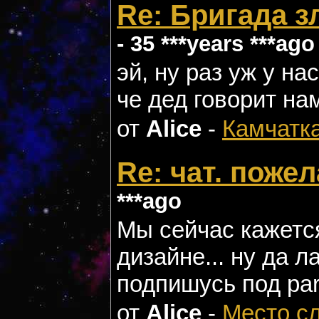
Re: Бригада 
- 35 ***years ***ago
эй, ну раз уж у нас
че дед говорит нам
от
Alice
-
Камчатк
Re: чат. пожел
***ago
Мы сейчас кажется
дизайне... ну да л
подпишусь под par
от
Alice
-
Место с