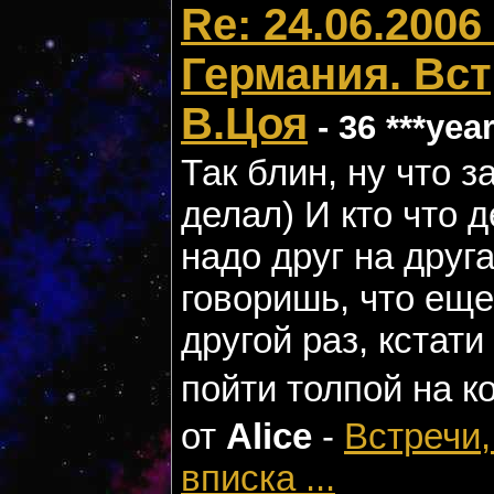
Re: 24.06.2006
Германия. Вс
В.Цоя
- 36 ***yea
Так блин, ну что з
делал) И кто что 
надо друг на друг
говоришь, что еще
другой раз, кстат
пойти толпой на к
от
Alice
-
Встречи,
вписка ...