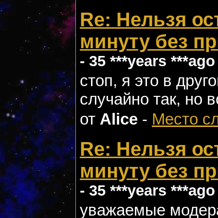
Re: Нельзя ос
минуту без п
- 35 ***years ***ago
стоп, я это в друг
случайно так, но в
от
Alice
-
Место с
Re: Нельзя ос
минуту без п
- 35 ***years ***ago
уважаемые модера