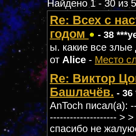
Найдено 1 - 30 из 
Re: Всех с н
годом
- 38 ***y
ы. какие все злые 
от
Alice
-
Место с
Re: Виктор Цо
Башлачёв.
- 36 
AnToch писал(а): -----
-------------------- 
спасибо не жалую