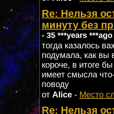
Re: Нельзя ос
минуту без п
- 35 ***years ***ago
тогда казалось ва
подумала, как вы 
короче, в итоге б
имеет смысла что-
поводу
от
Alice
-
Место с
Re: Нельзя ос