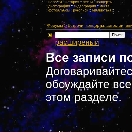
::
новости
::
история
::
песни
::
концерты
::
::
дискография
::
видеография
::
места
::
::
фотоальбом
::
рукописи
::
библиотека
::
Форумы
>
Встречи, концерты, автостоп, впис
расширеный
Все записи п
Договаривайтес
обсуждайте все
этом разделе.