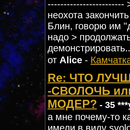
---------------------
неохота закончить
Блин, говорю им "
надо > продолжат
демонстрировать...
от
Alice
-
Камчатк
Re: ЧТО ЛУЧ
-СВОЛОЧЬ ил
МОДЕР?
- 35 **
а мне почему-то к
имели в виду svol