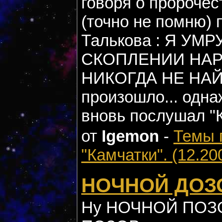
говоря о пророчес
(точно не помню) 
Талькова : Я У
СКОПЛЕНИИ НАР
НИКОГДА НЕ НАЙДУ
произошло... одн
вновь послушал "
от
Igemon
-
Темы 
"Камчатки". (12.20
НОЧНОЙ ДОЗ
Ну НОЧНОЙ ПОЗОР