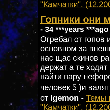
"Камчатки". (12.20
Гопники они 
- 34 ***years ***ago
Огребал от гопов и
основном за внешн
нас щас скинов ра
держат а те ходят
найти пару нефоро
человек 5 )и валят
от
Igemon
-
Темы 
"Камчатки". (12.20