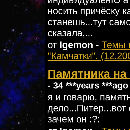
носить причёску к
станешь...тут сам
cказала,...
от
Igemon
-
Темы 
"Камчатки". (12.20
Памятника на
- 34 ***years ***ago
я и говарю, памятн
дело...Питер...вот
зачем он :?: