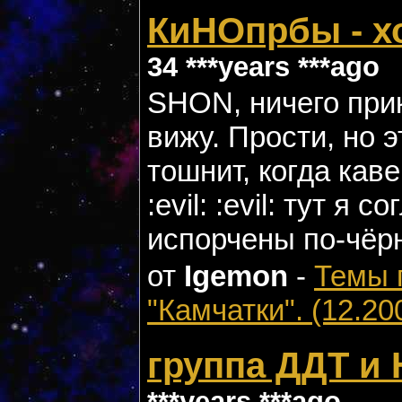
КиНОпрбы - хо
34 ***years ***ago
SHON, ничего прик
вижу. Прости, но 
тошнит, когда кав
:evil: :evil: тут я с
испорчены по-чёрно
от
Igemon
-
Темы 
"Камчатки". (12.20
группа ДДТ и
***years ***ago