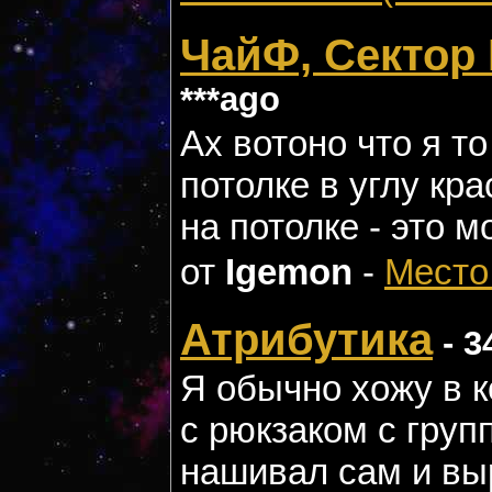
ЧайФ, Сектор Г
***ago
Ах вотоно что я т
потолке в углу крас
на потолке - это мо
от
Igemon
-
Место
Атрибутика
- 3
Я обычно хожу в к
с рюкзаком с груп
нашивал сам и вы