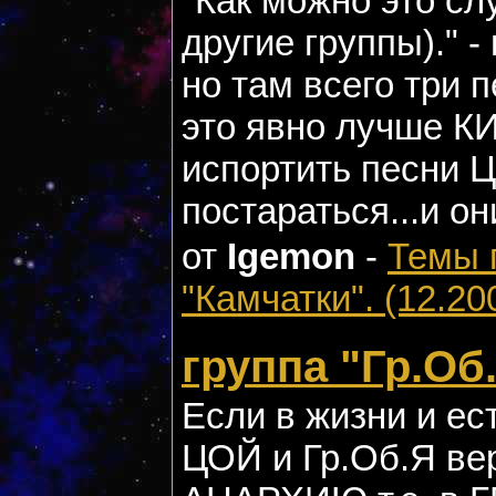
"Как можно это сл
другие группы)."
но там всего три п
это явно лучше КИ
испортить песни 
постараться...и он
от
Igemon
-
Темы 
"Камчатки". (12.20
группа "Гр.Об.
Если в жизни и ест
ЦОЙ и Гр.Об.Я вер