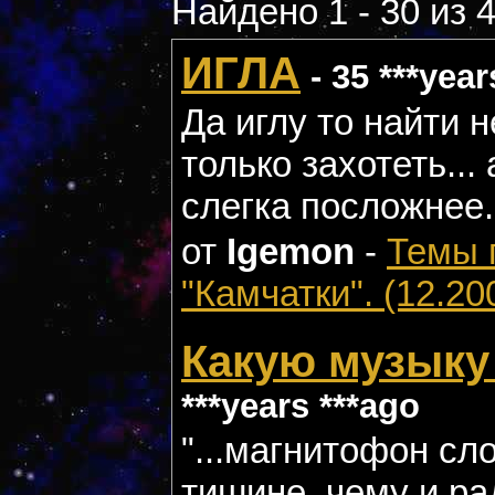
Найдено 1 - 30 из 
ИГЛА
- 35 ***year
Да иглу то найти н
только захотеть... 
слегка посложнее..
от
Igemon
-
Темы 
"Камчатки". (12.20
Какую музыку
***years ***ago
"...магнитофон сл
тишине, чему и рад