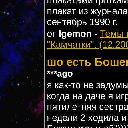
плакатами фотками
плакат из журнала
сентябрь 1990 г.
от
Igemon
-
Темы 
"Камчатки". (12.20
шо есть Боше
***ago
я как-то не задум
когда на даче я и
пятилетняя сестра
недели 2 ходила и п