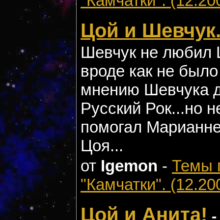
"Камчатки". (12.20
Цой и Шевчук
Шевчук не любил Ц
вроде как не было
мнению Шевчука 
Русский Рок...но 
помогал Марианне
Цоя...
от
Igemon
-
Темы 
"Камчатки". (12.20
Цой и Анита!
-