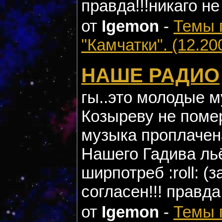
правда!!!никаго не
от
Igemon
-
Темы 
"Камчатки". (12.20
НАШЕ РАДИО
гы..это молодые 
Козыреву не помере
музыка проплачена
Нашего Гадива ль
ширпотреб :roll: 
согласен!!! правда
от
Igemon
-
Темы 