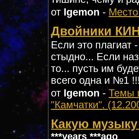
от
Igemon
-
Место
Двойники КИ
Если это плагиат -
стыдно... Если на
то... пусть им буд
всего одна и №1 !!
от
Igemon
-
Темы 
"Камчатки". (12.20
Какую музыку
***years ***ago