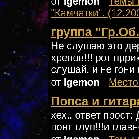
от
Igemon
-
Темы 
"Камчатки". (12.20
группа "Гр.Об.
Не слушаю это дер
хренов!!! рот прри
слушай, и не гони пу
от
Igemon
-
Место
Попса и гитар
хех.. ответ прост:
понт глуп!!!и глав