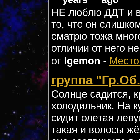
НЕ люблю ДДТ и в 
то, что он слишко
сматрю тожа много
отличии от него не
от
Igemon
-
Место
группа "Гр.Об.
Солнце садится, к
холодильник. На к
сидит одетая деву
такая и волосы жё