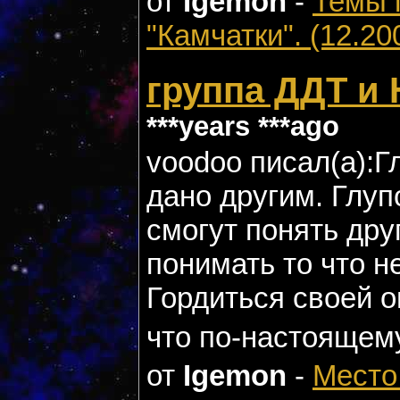
от
Igemon
-
Темы 
"Камчатки". (12.20
группа ДДТ и
***years ***ago
voodoo писал(а):Г
дано другим. Глуп
смогут понять дру
понимать то что н
Гордиться своей о
что по-настоящему
от
Igemon
-
Место