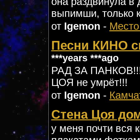
она раздвинула в 
выпимши, только 
от
Igemon
-
Место
Песни КИНО с
***years ***ago
РАД ЗА ПАНКОВ!!! 
ЦОЯ не умрёт!!!
от
Igemon
-
Камча
Стена Цоя до
у меня почти вся 