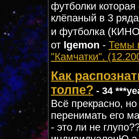
футболки которая 
клёпаный в 3 ряда
и футболка (КИНО
от
Igemon
-
Темы 
"Камчатки". (12.20
Как распозна
толпе?
- 34 ***ye
Всё прекрасно, но
перенимать его ма
- это ли не глупо
индивидуаленЮ а 