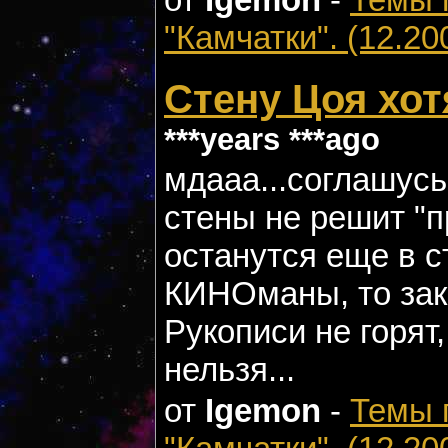
"Камчатки". (12.20
Стену Цоя хот
***years ***ago
мдааа...соглашусь
стены не решит "п
останутся еще в 
КИНОманы, то закр
Рукописи не горят
нельзя...
от
Igemon
-
Темы 