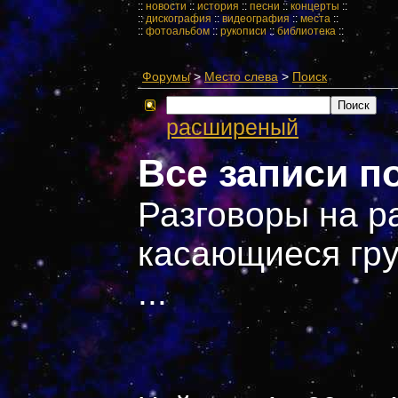
::
новости
::
история
::
песни
::
концерты
::
::
дискография
::
видеография
::
места
::
::
фотоальбом
::
рукописи
::
библиотека
::
Форумы
>
Место слева
>
Поиск
расширеный
Все записи п
Разговоры на р
касающиеся гру
...