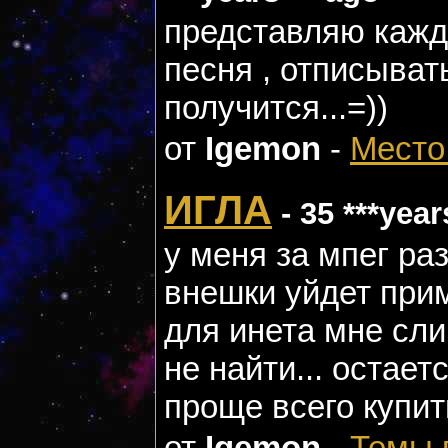
представляю кажд
песня , отписыват
получится...=))
от
Igemon
-
Место
ИГЛА
- 35 ***year
у меня за мпег ра
внешки уйдет прим
для инета мне сли
не найти... остает
проще всего купить
от
Igemon
-
Темы 