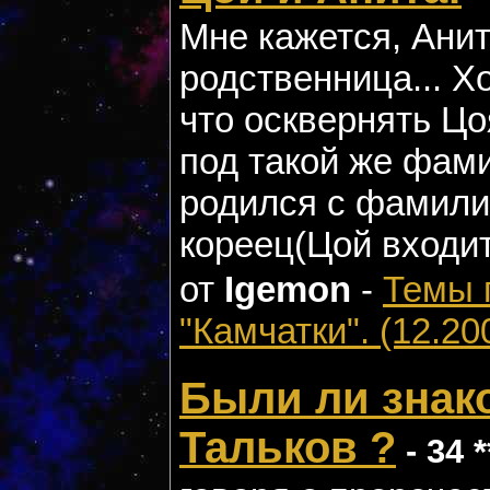
Мне кажется, Анит
родственница... Х
что осквернять Ц
под такой же фами
родился с фамили
кореец(Цой входит
от
Igemon
-
Темы 
"Камчатки". (12.20
Были ли знак
Тальков ?
- 34 