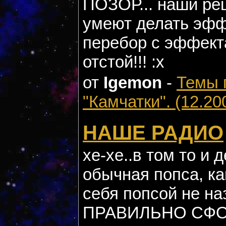
ПОЗОР... наши ре
умеют делать эфф
перебор с эффекта
отстой!!! :x
от
Igemon
-
Темы 
"Камчатки". (12.20
НАШЕ РАДИО
хе-хе..в том то и 
обычная попса, ка
себя попсой не н
ПРАВИЛЬНО СФО