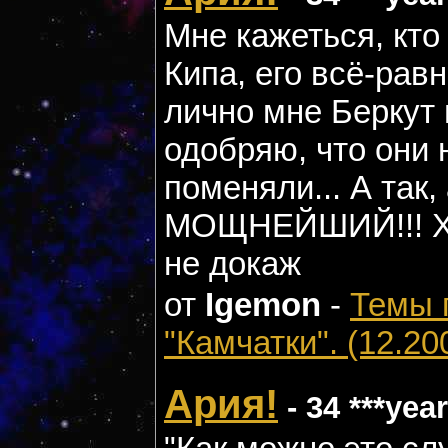
Мне кажеться, кто
Кипа, его всё-рав
лично мне Беркут 
одобряю, что они 
поменяли... А так,
МОЩНЕЙШИЙ!!! Хот
не докаж
от
Igemon
-
Темы 
"Камчатки". (12.20
Ария!
- 34 ***yea