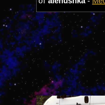
от
alenushka
-
Мес