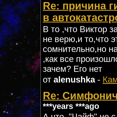
Re: причина г
в автокатаст
В то ,что Виктор з
не верю,и то,что э
сомнительно,но на
,как все произошл
зачем? Его нет
от
alenushka
-
Кам
Re: Симфонич
***years ***ago
А что ,"Чайф" не