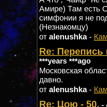
Амире) Там есть О
симфонии я не по
(Незнакомцу)
от
alenushka
-
Кам
Re: Перепись
***years ***ago
Московская облас
давно.
от
alenushka
-
Кам
Re: Цою - 50.
- 