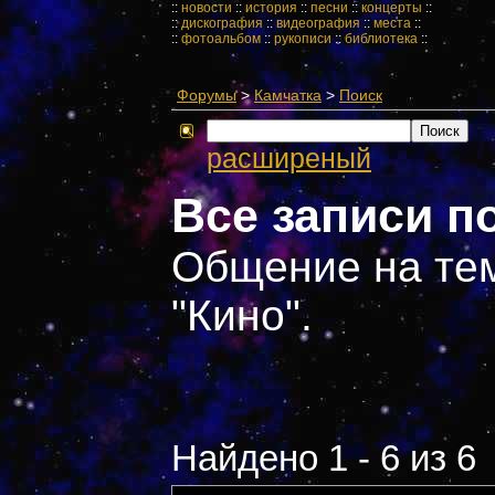
::
новости
::
история
::
песни
::
концерты
::
::
дискография
::
видеография
::
места
::
::
фотоальбом
::
рукописи
::
библиотека
::
Форумы
>
Камчатка
>
Поиск
расширеный
Все записи п
Общение на тем
"Кино".
Найдено 1 - 6 из 6