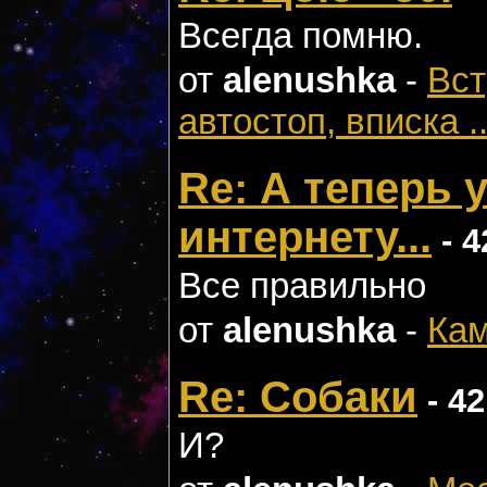
Всегда помню.
от
alenushka
-
Вст
автостоп, вписка ..
Re: А теперь 
интернету...
- 4
Все правильно
от
alenushka
-
Кам
Re: Собаки
- 42
И?