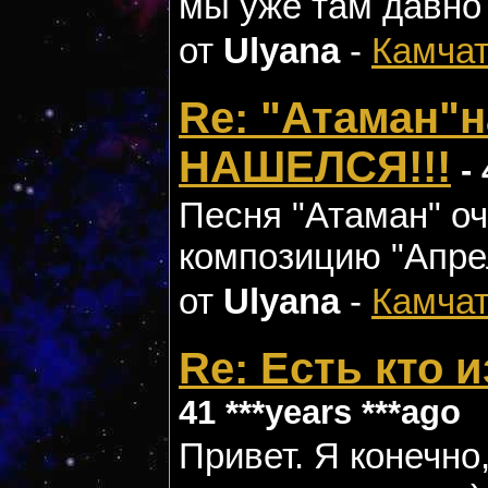
мы уже там давно
от
Ulyana
-
Камчат
Re: "Атаман"н
НАШЕЛСЯ!!!
- 
Песня "Атаман" о
композицию "Апрел
от
Ulyana
-
Камчат
Re: Есть кто 
41 ***years ***ago
Привет. Я конечно