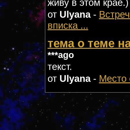
живу в этом крае.)
от
Ulyana
-
Встреч
вписка ...
тема о теме н
***ago
текст.
от
Ulyana
-
Место 