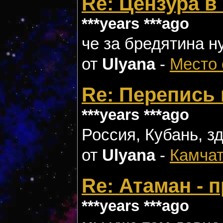
Re: Цензура в
***years ***ago
че за бредятина ну
от
Ulyana
-
Место 
Re: Перепись
***years ***ago
Россия, Кубань, з
от
Ulyana
-
Камчат
Re: Атаман - 
***years ***ago