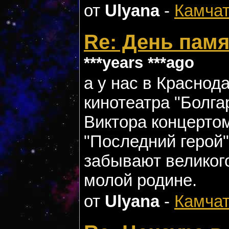
от
Ulyana
-
Камчат
Re: День памя
***years ***ago
а у нас в Краснод
кинотеатра "Болга
Виктора концерто
"Последний герой"
забывают великого
молой родине.
от
Ulyana
-
Камчат