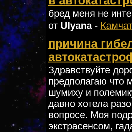
в автокатаст
бред меня не инте
от
Ulyana
-
Камчат
причина гибе
автокатастро
Здравствуйте дор
предполагаю что 
шумиху и полемику
давно хотела раз
вопросе. Моя подр
экстрасенсом, га