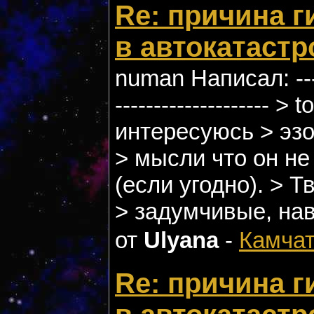
Re: причина г
в автокатаст
numan Написал: -------
-------------------- >
интересуюсь > эзо
> мысли что он не
(если угодно). > 
> задумчивые, нав
от
Ulyana
-
Камчат
Re: причина г