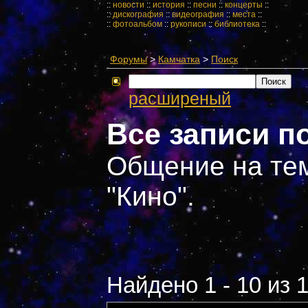
::
новости
::
история
::
песни
::
концерты
::
::
дискография
::
видеография
::
места
::
::
фотоальбом
::
рукописи
::
библиотека
::
Форумы
>
Камчатка
>
Поиск
расширеный
Все записи п
Общение на тем
"Кино".
Найдено 1 - 10 из 