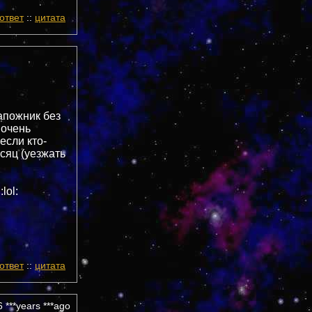
ответ
::
цитата
сапожник без
 очень
если кто-
сяц (уезжать
lol:
ответ
::
цитата
 ***years ***ago