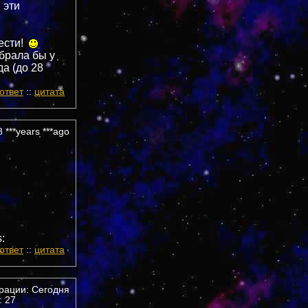
 эти
ести!
абрала бы у
да (до 28
ответ
::
цитата
 ***years ***ago
:
ответ
::
цитата
трации: Сегодня
 27