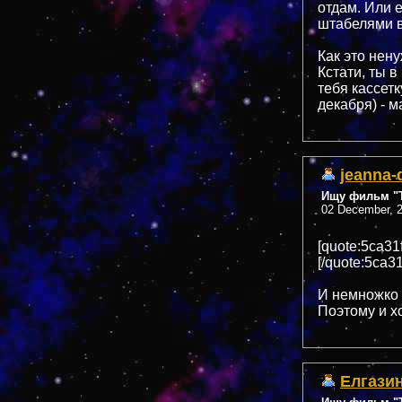
отдам. Или е
штабелями в
Как это нен
Кстати, ты в
тебя кассетк
декабря) - м
jeanna-
Ищу фильм "Т
02 December, 2
[quote:5ca31
[/quote:5ca31
И немножко
Поэтому и х
Елгази