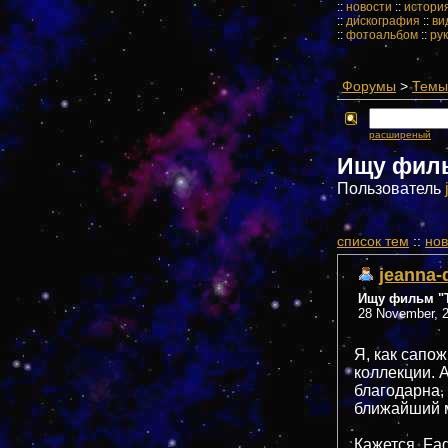
::
новости
::
истори
::
дискография
::
ви
::
фотоальбом
::
ру
Форумы
>
Темы 
расширеный
Ищу филь
Пользователь
cписок тем
::
нов
jeanna-
Ищу фильм "Т
28 November, 2
Я, как сапож
коллекции. А
благодарна,
ближайший м
Кажется, Fa