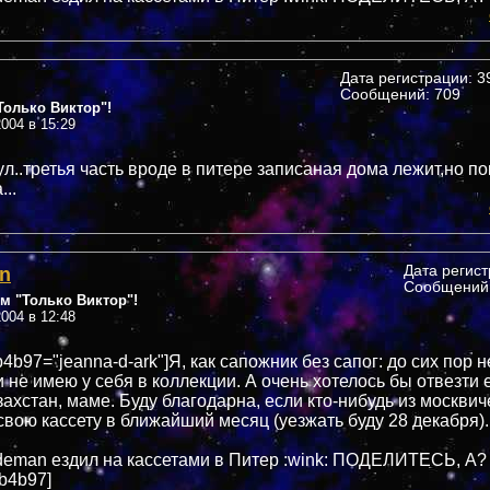
Дата регистрации: 39
Сообщений: 709
олько Виктор"!
004 в 15:29
ул..третья часть вроде в питере записаная дома лежит,но по
..
n
Дата регис
Сообщений:
м "Только Виктор"!
004 в 12:48
b4b97="jeanna-d-ark"]Я, как сапожник без сапог: до сих пор 
 не имею у себя в коллекции. А очень хотелось бы отвезти 
захстан, маме. Буду благодарна, если кто-нибудь из москвич
свою кассету в ближайший месяц (уезжать буду 28 декабря).
deman ездил на кассетами в Питер :wink: ПОДЕЛИТЕСЬ, А? :
6b4b97]