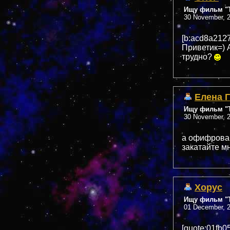
Ищу фильм "Т
30 November, 2
[b:acd8a212
Приветик=) А
трудно?
Елена 
Ищу фильм "Т
30 November, 2
а офифрован
закатайте м
Xopyc
Ищу фильм "Т
01 December, 2
[quote:01fb