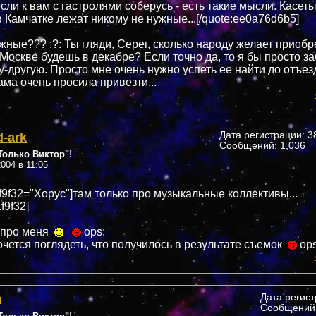
сли к вам с гастролями соберусь - есть такие мысли. Касеты
 Камчатке лежат никому не нужные...[/quote:ee0a76d6b5]
ужные??? :?: Ты гляди, Серег, сколько народу желает приобр
 Москве будешь в декабре? Если точно да, то я бы просто з
у-другую. Просто мне очень нужно успеть ее найти до отъез
ама очень просила привезти...
d-ark
Дата регистрации: 38
Сообщений: 1,036
олько Виктор"!
004 в 11:05
f9f32="Xopyc"]там только про музыкальные коллективы...
f9f32]
 про меня
ops:
очется поглядеть, что получилось в результате съемок
ops
н
Дата регис
Сообщений: