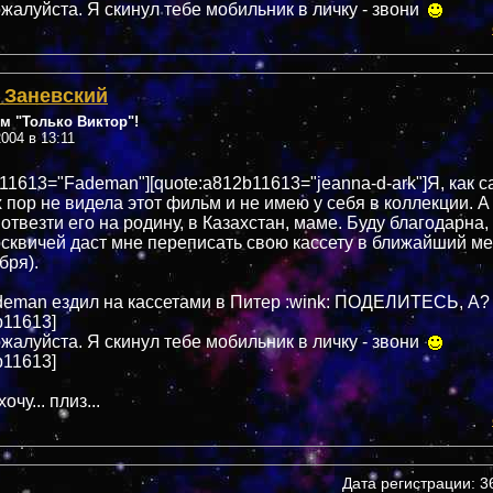
ожалуйста. Я скинул тебе мобильник в личку - звони
 Заневский
м "Только Виктор"!
004 в 13:11
b11613="Fademan"][quote:a812b11613="jeanna-d-ark"]Я, как 
х пор не видела этот фильм и не имею у себя в коллекции. А
отвезти его на родину, в Казахстан, маме. Буду благодарна, 
осквичей даст мне переписать свою кассету в ближайший ме
бря).
deman ездил на кассетами в Питер :wink: ПОДЕЛИТЕСЬ, А? :
b11613]
ожалуйста. Я скинул тебе мобильник в личку - звони
b11613]
очу... плиз...
Дата регистрации: 36