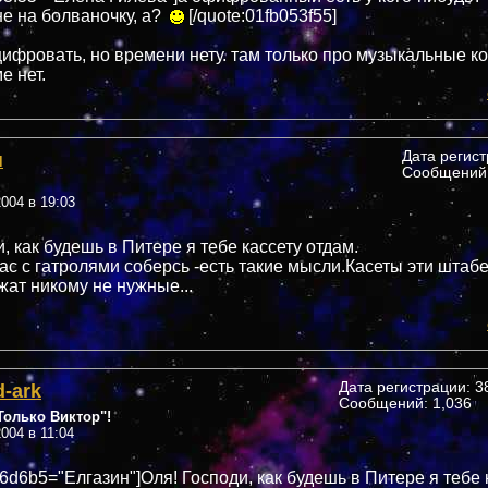
не на болваночку, а?
[/quote:01fb053f55]
цифровать, но времени нету. там только про музыкальные к
е нет.
н
Дата регис
Сообщений:
004 в 19:03
, как будешь в Питере я тебе кассету отдам.
вас с гатролями соберсь -есть такие мысли.Касеты эти штаб
жат никому не нужные...
d-ark
Дата регистрации: 38
Сообщений: 1,036
олько Виктор"!
004 в 11:04
6d6b5="Елгазин"]Оля! Господи, как будешь в Питере я тебе 