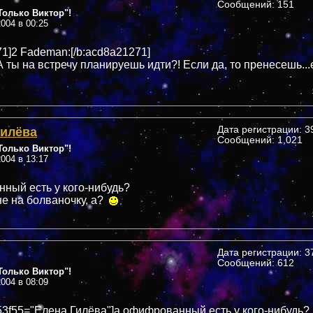
Сообщений: 151
олько Виктор"!
004 в 00:25
71]2 Fademan:[/b:acd8a21271]
 ты на встречу планируешь идти?! Если да, то пренесешь...
Гилёва
Дата регистрации: 39
Сообщений: 1,021
олько Виктор"!
004 в 13:17
ный есть у кого-нибудь?
не на болваночку, а?
Дата регистрации: 37
Сообщений: 612
олько Виктор"!
004 в 08:09
053f55="Елена Гилёва"]а офифрованный есть у кого-нибудь?