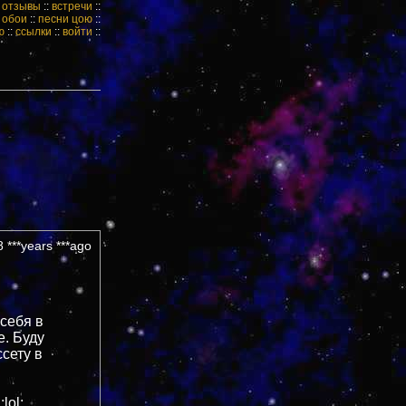
:
отзывы
::
встречи
::
:
обои
::
песни цою
::
ю
::
ссылки
::
войти
::
 ***years ***ago
 себя в
е. Буду
сету в
lol: