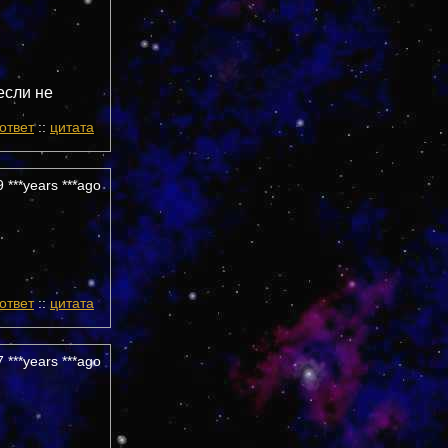
если не
ответ
::
цитата
 ***years ***ago
ответ
::
цитата
 ***years ***ago