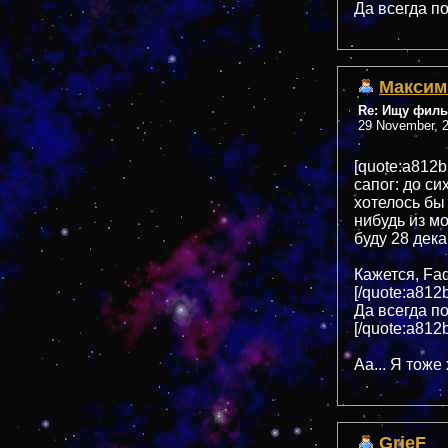
Да всегда п
Максим
Re: Ищу филь
29 November, 2
[quote:a812
сапог: до си
хотелось бы 
нибудь из м
буду 28 дека
Кажется, Fa
[/quote:a812
Да всегда п
[/quote:a812
Аа... Я тоже х
GrieF