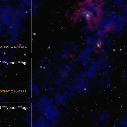
ответ
::
цитата
 ***years ***ago
ответ
::
цитата
 ***years ***ago