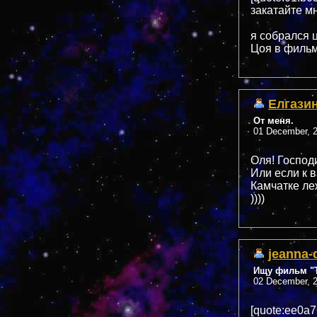
закатайте м
я собрался 
Цоя в фильм
Елгази
От меня.
01 December, 2
Оля! Господи
Или если к 
Камчатке ле
))))
jeanna-
Ищу фильм "Т
02 December, 2
[quote:ee0a7