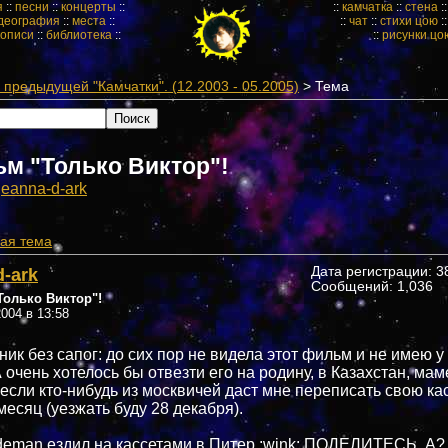
я
::
песни
::
концерты
::
::
камчатка
::
стена
:
деография
::
места
::
::
чат
::
стихи цою
:
кописи
::
библиотека
::
::
рисунки цо
предыдущей "Камчатки". (12.2003 - 05.2005)
> Тема
м "Только Виктор"!
jeanna-d-ark
ая тема
d-ark
Дата регистрации: 38
Сообщений: 1,036
олько Виктор"!
004 в 13:58
ник без сапог: до сих пор не видела этот фильм и не имею у
 очень хотелось бы отвезти его на родину, в Казахстан, мам
 если кто-нибудь из москвичей даст мне переписать свою кас
есяц (уезжать буду 28 декабря).
deman ездил на кассетами в Питер :wink: ПОДЕЛИТЕСЬ, А? :