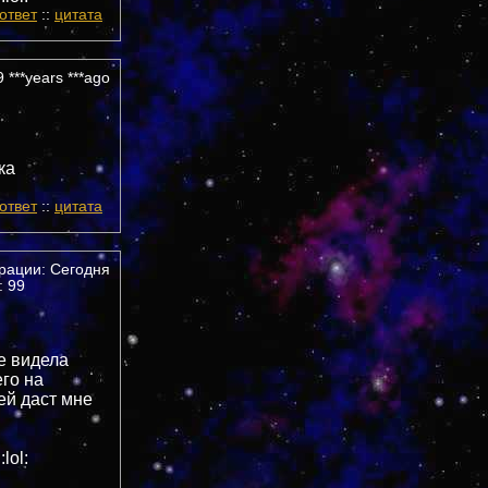
ответ
::
цитата
 ***years ***ago
ка
ответ
::
цитата
трации: Сегодня
 99
не видела
его на
ей даст мне
lol: