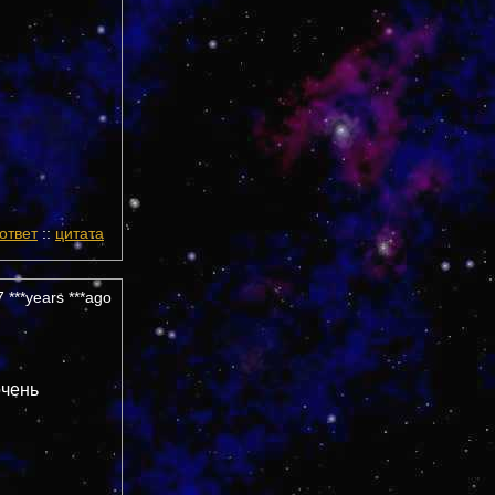
ответ
::
цитата
 ***years ***ago
очень