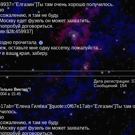
459937="Елгазин"]Ты там очень хорошо получилось.
шо
 сожалению, я там не буду.
 Москву едет фузель он может захватить.
 попробуй договориться.
te:83fc459937]
 поздно прочитала
ж, оставьте мне одну кассетку, пожалуйста...
у в ваши края, заберу.
Дата регистрации: 37
Сообщений: 154
олько Виктор"!
004 в 15:45
7e17ab="Елена Гилёва"][quote:c0f67e17ab="Елгазин"]Ты там 
чилось.
шо
 сожалению, я там не буду.
 Москву едет фузель он может захватить.
 попробуй договориться.