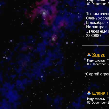
Ищу фильм "Т
02 December, 2
Ты там очен
Очень хоро
В декабре, к
Но завтра в
Звякни ему,
2380887
Xopyc
Ищу фильм "Т
03 December, 2
Сергей огро
Елена 
Ищу фильм "Т
03 December, 2