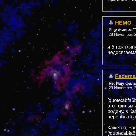
НЕМО
Ищу фильм "Т
28 November, 2
я б тож глян
недосягаема.
Fadema
Re: Ищу филь
29 November, 2
[quote:abfa6
этот фильм и
родину, в Ка
переписать 
Кажется, Fa
[/quote:abfa