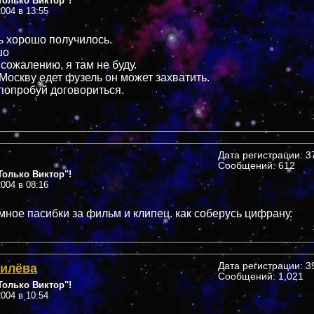
олько Виктор"!
004 в 13:55
ь хорошо получилось.
шо
 сожалению, я там не буду.
 Москву едет фузель он может захватить.
 попробуй договориться.
Дата регистрации: 37
Сообщений: 612
олько Виктор"!
004 в 08:16
мное пасибки за фильм и клипец. как соберусь цифрану.
Гилёва
Дата регистрации: 39
Сообщений: 1,021
олько Виктор"!
004 в 10:54