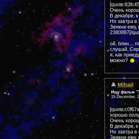
[quote:83fc
Очень хоро
В декабре, к
Но завтра в
Звякни ему,
2380887[/quo
ой, блин....
слушай, Сере
я, как приед
можно?
Mihail
Ищу фильм "Т
15 December, 2
[quote:c0f6
хорошо полу
Очень хоро
В декабре, к
Но завтра в
Звякни ему,