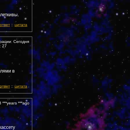
олеткивы.
ответ
::
цитата
трации: Сегодня
 27
елями в
ответ
::
цитата
 ***years ***ago
кассету