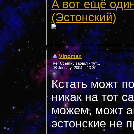
А вот ещё оди
(Эстонский)
Vinoman
Re: Ссылку забыл - тут...
08 January, 2004 в 13:30
Кстать можт п
никак на тот с
можем, можт 
эстонские не п