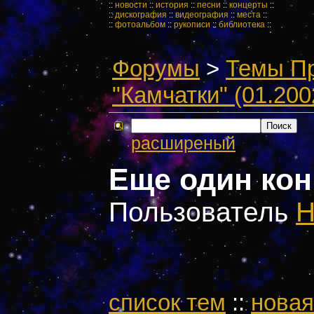
::
новости
::
история
::
песни
::
концерты
::
::
дискография
::
видеография
::
места
::
::
фотоальбом
::
рукописи
::
библиотека
::
Форумы
>
Темы П
"Камчатки" (01.200
расширеный
Еще один кон
Пользователь
H
cписок тем
::
новая