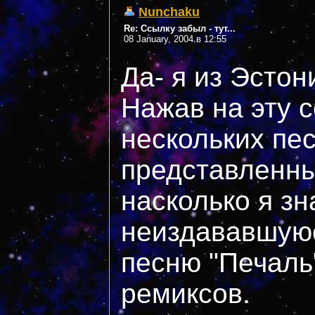
Nunchaku
Re: Ссылку забыл - тут...
08 January, 2004 в 12:55
Да- я из Эстон
Нажав на эту 
нескольких пе
представленны
насколько я з
неиздававшуюс
песню "Печаль
ремиксов.