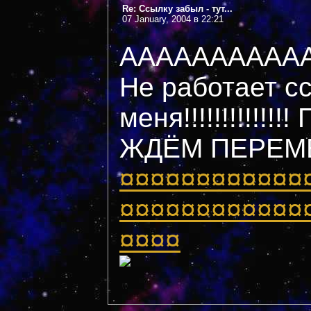
Re: Ссылку забыл - тут...
07 January, 2004 в 22:21
АААААААААААА
Не работает с
меня!!!!!!!!!!!
ЖДЁМ ПЕРЕМ
¤¤¤¤¤¤¤¤¤¤¤¤
¤¤¤¤¤¤¤¤¤¤¤¤
¤¤¤¤