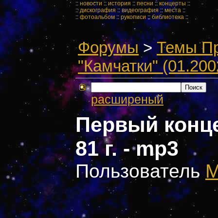
::
новости
::
история
::
песни
::
концерты
::
::
дискография
::
видеография
::
места
::
::
фотоальбом
::
рукописи
::
библиотека
::
Форумы
>
Темы П
"Камчатки" (01.200
расширеный
Первый конце
81 г. - mp3
Пользователь
M