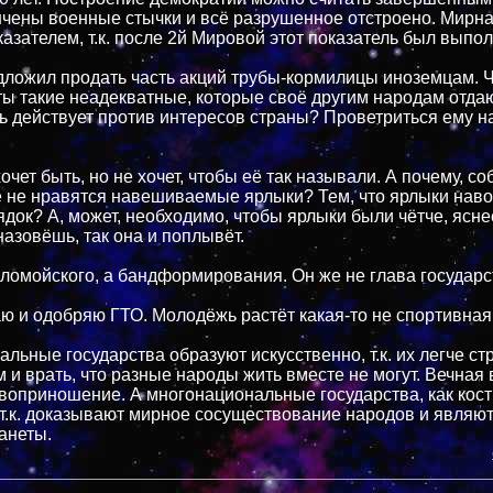
нчены военные стычки и всё разрушенное отстроено. Мирн
казателем, т.к. после 2й Мировой этот показатель был выпол
ложил продать часть акций трубы-кормилицы иноземцам. Ч
ы такие неадекватные, которые своё другим народам отда
ь действует против интересов страны? Проветриться ему н
очет быть, но не хочет, чтобы её так называли. А почему, с
 не нравятся навешиваемые ярлыки? Тем, что ярлыки наво
ядок? А, может, необходимо, чтобы ярлыки были чётче, ясне
назовёшь, так она и поплывёт.
ломойского, а бандформирования. Он же не глава государс
 и одобряю ГТО. Молодёжь растёт какая-то не спортивная
льные государства образуют искусственно, т.к. их легче ст
м и врать, что разные народы жить вместе не могут. Вечная 
воприношение. А многонациональные государства, как кость
 т.к. доказывают мирное сосуществование народов и являю
анеты.