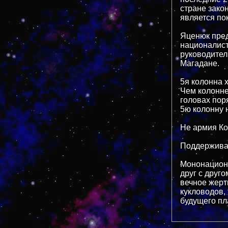
стране зако
является по
Яценюк пред
националист
руководител
Магадане.
5я колонна х
Чем колонне
головах пор
5ю колонну 
Не армия Ко
Поддерживаю
Мононациона
друг с друго
вечное жерт
кукловодов,
будущего пл