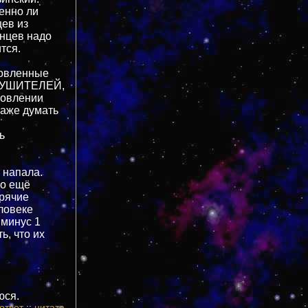
венно ли
цев из
енцев надо
тся.
новленные
АЗРУШИТЕЛЕЙ,
новлении
Даже думать
ь
я напала.
до ещё
орячие
еловеке
 минус 1
ь, что их
юся.
ответ
::
цитата