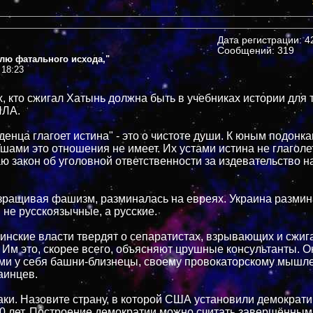
Дата регистрации: 42
Сообщений: 319
блю фатального исхода,"
 18:23
х, кто сжигал Хатынь должна быть в учебниках истории для 
ИЛА.
енца глагоет истина" - это о чистоте души. К юным подонка
шами это отношения не имеет. Их устами истина не глаголет
 закон об уголовной ответственности за издевательство н
зращивая фашизм, разминалась на евреях. Украина размин
 не русскоязычные, а русские.
инские власти твердят о сепаратистах, взрывающих и сжи
 Им это, скорее всего, объясняют црушные консультанты. О
ми у себя башни-близнецы, своему провокаторскому мышл
аинцев.
аки. Назовите страну, в которой США установили демократи
0 лет. Построение демократии можно считать завершённым,