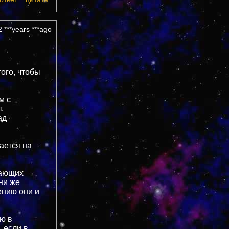
 ***years ***ago
того, чтобы
м с
.
ад
ается на
гающих
ни же
ению они и
ю в
 если в