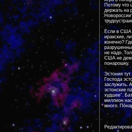
Потому что 
держать на 
Новороссии?
трудоустраив
Если в США 
иракские, л
конечно? Гд
разрушенных
не надо. Тол
США не демо
понарошку.
Эстония тут 
Господа эст
заслужить. 
эстонские п
худшее". Бат
миллион насе
много. Пона
Редактирова