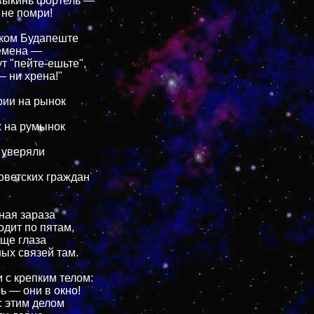
 выкинь фортель —
 не помри!
ском Будапеште
ремена —
т "пейте-ешьте",
— ни хрена!"
рии на рынок
 на румынок
 уверяли
советских граждан
ная зараза
одит по пятам,
ще глаза
ых связей там.
 с крепким телом:
ь — они в окно!
с этим делом