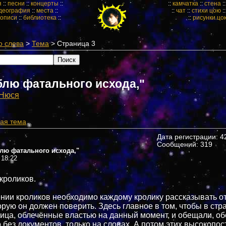
я
::
песни
::
концерты
::
::
камчатка
::
стена
:
деография
::
места
::
::
чат
::
стихи цою
:
кописи
::
библиотека
::
::
рисунки цо
о слева
>
Тема
> Страница 3
блю фатального исхода,"
Нюся
ая тема
Дата регистрации: 42
Сообщений: 319
блю фатального исхода,"
 18:22
кроликов.
нии кроликов необходимо каждому кролику рассказывать о
торую он должен поверить. Здесь главное в том, чтобы в стр
ица, облечённые властью на данный момент, и обещали, о
 без документов, только на словах. А потом этих высокопо