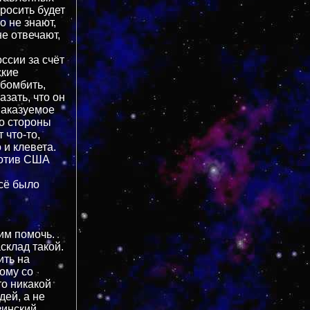
росить будет
о не знают,
е отвечают,
ссии за счёт
ские
обомбить,
азать, что он
 наказуемое
со стороны
 что-то,
 и клевета.
ротив США
всё было
им помочь.
склад такой.
ить на
тому со
то никакой
дей, а не
зинский.