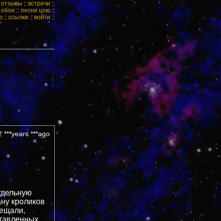
:
отзывы
::
встречи
::
:
обои
::
песни цою
::
ю
::
ссылки
::
войти
::
 ***years ***ago
тдельную
ану кроликов
бещали,
ставленных