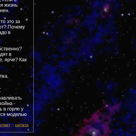
ая жизнь
нен.
то это за
ют? Почему
адо в
обственно?
дят в
е, ярче? Как
тва.
.
равливать
война -
 в горле у
тся моделью
ответ
::
цитата