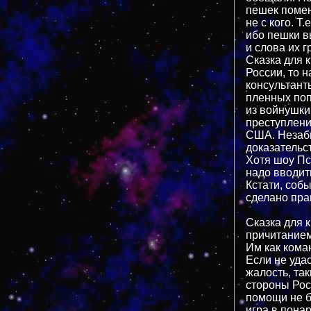
пешек помен
не с кого. Т
ибо пешки в
и слова их г
Сказка для 
России, то н
консультант
пленных попы
из войнушки
преступлени
США. Незабы
доказательст
Хотя шоу Пс
надо вводит
Кстати, соб
сделано пра
Сказка для 
причитанием
Им как коман
Если не удас
жалость, та
стороны Рос
помощи не бу
игра в пона