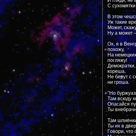
И гляди, не
С сухомятки
В этом чеш
Уж такие в
Может, скажу
Ну а может 
Ох, я в Венг
похожу,
На немецких
погляжу!
Демократки,
кореша,
Не берут с 
ни гроша.
"Но буржуаз
Там всюду х
Опасайся пу
Ты внебрачн
Там шпиёнки
Ты их в двер
Говори, что 