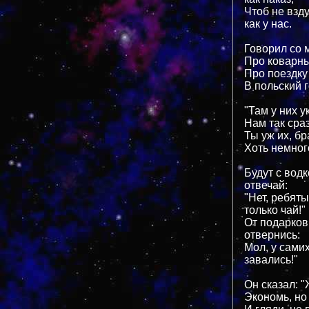
Чтоб не взду
как у нас.
Говорил со м
Про коварны
Про поездку
В польский 
"Там у них 
Нам так сраз
Ты уж их, бр
Хоть немног
Будут с вод
отвечай:
"Нет, ребят
только чай!"
От подарков
отвернись:
Мол, у сами
завались!"
Он сказал: 
Экономь, но 