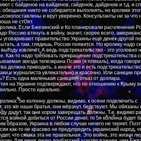
яют с байденов на вайденов, гайденов, дайденов и т.д. и сп
.е. обещания никто не собирается выполнять, но кролики этог
ысокопоставлены и врут уверенно. Консультанты ни за что н
роша не стОят.
кролика. Если Бжезинский и Ко планировали расчленение Ро
адо Россию втянуть в войну, значит, скорее всего, американ
ы уговаривают правительство Украины ещё денёк-другой п
тать, а там, глядишь, Россия появится. Но кролику надо ск
 выгоду извлечёт. А ведь подстрекательство - это уголовно
е. Как-то надо требовать прекращение подстрекательства 
ваемая звезда телеэкрана Псаки (я плякаль), когда говорит
ва должна приводить, а иначе это и есть подстрекательство
аки и журналиста увлекательно и красочно. Или санкции п
ь? Есть одна маленькая санкция - отказ от доллара.
ытия на Украине подтверждают, что по отношению к Крыму 
вильно. Просто идеально.
кролика: 5ю колонну должны, видимо, к осени подключить с
: это же наши братья, они мёрзнут, бедствуют. Мы обязаны 
ду дадут, так они хором заверещать должны. Т.е. видимо ра
тся войной добиться от России денег, то 5я колонна будет б
ким образом, Украина в любом случае ничего не теряет. Поэ
сии как-то не красиво не предупредить украинский народ, ч
дет, что сказка эта не правильная. Это война, это жизни лю
рошку. Для меня лично донбасский шахтёр важнее, чем Бже