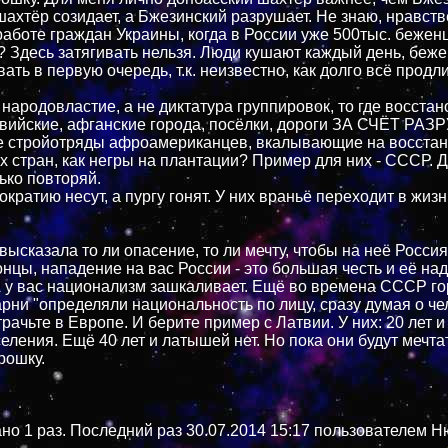
шахтёр созидает, а Бжезинский разрушает. Не знаю, нравст
работе граждан Украины, когда в России уже 500тыс. бежен
 Здесь затягивать нельзя. Люди кушают каждый день, беж
ать в первую очередь, т.к. неизвестно, как долго всё продли
народовластие, а не диктатура группировок, то где восста
ивийские, афганские города, посёлки, дороги ЗА СЧЁТ Р
е стройотряды афроамериканцев, вкалывающие на восста
 стран, как негры на плантации? Пример для них - СССР. 
ько повторяй.
кратию несут, а пургу гонят. У них враньё переходит в жизн
высказала то ли опасение, то ли мечту, чтобы на неё Росси
онцы, нападение на вас России - это большая честь и её на
А у вас национализм зашкаливает. Ещё во времена СССР г
арни "определяли национальность по лицу, сразу думая о ч
рачьте в Европе. И берите пример с Латвии. У них: 20 лет и
ления. Ещё 40 лет и латышей нет. Но пока они будут мечтат
рошку.
но 1 раз. Последний раз 30.07.2014 15:17 пользователем Н