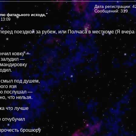
Дата регистрации: 42
Сообщений: 319
блю фатального исхода,"
 13:09
перед поездкой за рубеж, или Полчаса в месткоме (Я вчера
ончил ковку —
 залудил —
омандировку
одил.
 смыл под душем,
ого язя
ию послушал —
о, что нельзя.
ка что лучше
е отчубучил
прочесть брошюру