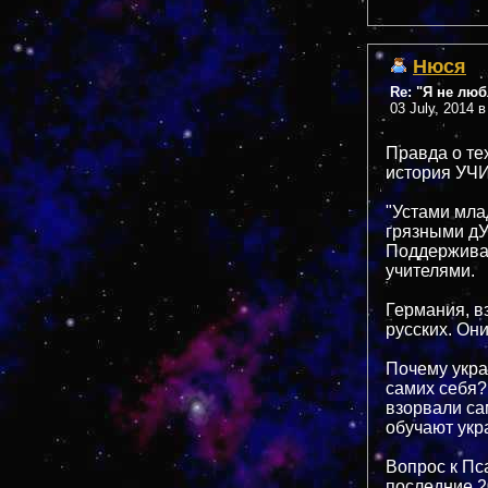
Нюся
Re: "Я не лю
03 July, 2014 в
Правда о те
история УЧ
"Устами млад
грязными дУ
Поддерживаю
учителями.
Германия, в
русских. Они
Почему укра
самих себя?
взорвали са
обучают укр
Вопрос к Пс
последние 2