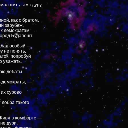
мал жить там сдуру,
ной, как с братом,
й зарубеж,
 к демократам
город Будапешт:
уклад особый —
у не понять,
аток, попробуй
о уважать.
кою дебаты —
ы-демократы, —
 их сурово
х добра такого
"Живя в комфорте —
не дури.