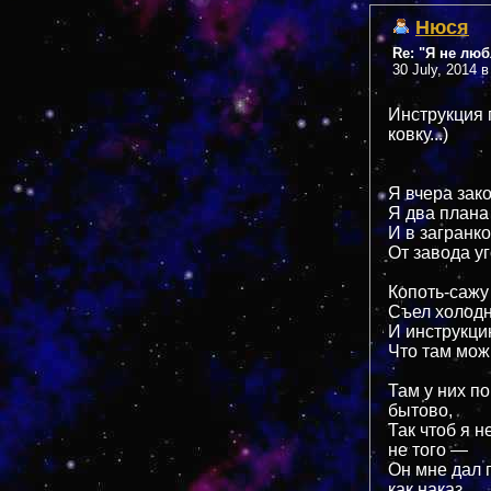
Нюся
Re: "Я не лю
30 July, 2014 в
Инструкция 
ковку...)
Я вчера зак
Я два плана
И в загранк
От завода уг
Копоть-сажу
Съел холодн
И инструкц
Что там можн
Там у них по
бытово,
Так чтоб я н
не того —
Он мне дал 
как наказ,