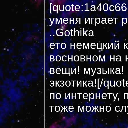
[quote:1a40c6
уменя играет 
..Gothika
ето немецкий 
восновном на 
вещи! музыка! 
экзотика![/quo
по интернету, 
тоже можно слу