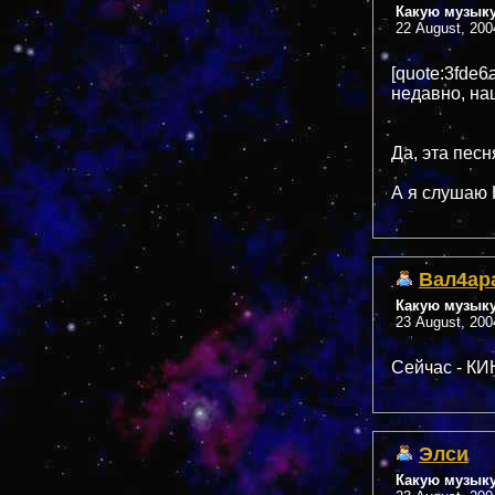
Какую музык
22 August, 200
[quote:3fde
недавно, на
Да, эта песн
А я слушаю 
Вал4ар
Какую музык
23 August, 200
Сейчас - КИ
Элси
Какую музык