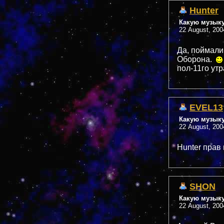
Hunter
Какую музык
22 August, 200
Да, поймал
Оборона.
пол-11го ут
EVEL13
Какую музык
22 August, 200
Hunter прав
SHON
Какую музык
22 August, 200