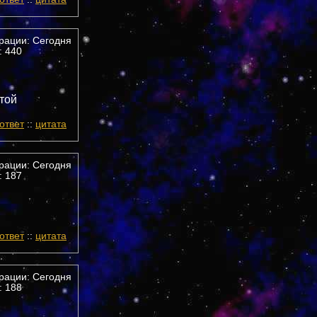
трации: Сегодня
 440
той
ответ
::
цитата
трации: Сегодня
 187
ответ
::
цитата
трации: Сегодня
 188