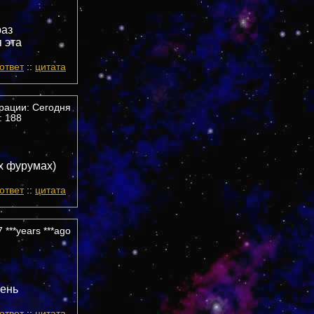
раз
 эта
ответ
::
цитата
трации: Сегодня
 188
их фурумах)
ответ
::
цитата
 ***years ***ago
чень
ответ
::
цитата