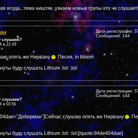
я ягода...тема ништяк..узнаем новые групы кто че слушает
ан
Дата регистрации: 37
Сообщений: 144
у слушаем?
4 в 21:43
шаю опять же Нирвану
Песня, in bloom
уты буду слушать Lithium :lol: :lol:
Дата регистрации: 37
Сообщений: 144
у слушаем?
4 в 03:56
404dae="Доберман"]Сейчас слушаю опять же Нирвану
Пес
нуты буду слушать Lithium :lol: :lol:[/quote:94de404dae]