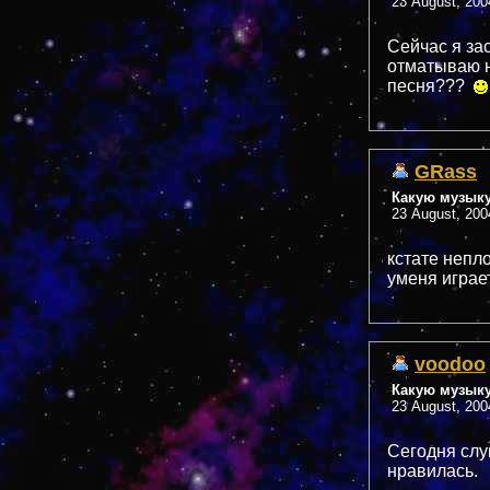
23 August, 200
Сейчас я зас
отматываю н
песня???
GRass
Какую музык
23 August, 200
кстате непл
уменя играе
voodoo
Какую музык
23 August, 200
Сегодня слуш
нравилась.