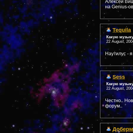
Алексей Вишн
на Genius-о
Tequila
Какую музык
22 August, 200
Наутилус - я
Sess
Какую музык
22 August, 200
Честно.. Но
форум..
Доберм