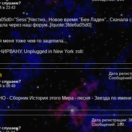
у слушаем?
4 в 23:43
6a05d0="Sess"]Честно.. Новое время "Бен Ладен".. Скачала 
шла через наш форум..[/quote:3fde6a05d0]
я меня тоже чем-то зацепила...
НИРВАНУ, Unplugged in New York :roll:
а
Дата регис
Сообщений:
у слушаем?
4 в 08:49
НО - Сборник История этого Мира - песня - Звезда по имени
Дата регистрации: 38
Сообщений: 180
у слушаем?