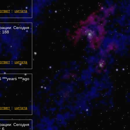
ответ
::
цитата
трации: Сегодня
 188
ответ
::
цитата
 ***years ***ago
ответ
::
цитата
трации: Сегодня
 6