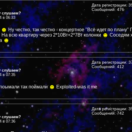
Дата регистрации: 39
Сообщений: 476
у слушаем?
4 в 06:33
и
Ну честно, так честно - концертное "Всё идет по плану"
На всю квартиру через 2*10Вт+2*7Вт колонки
Соседям 
ра
Дата регистрации: 37
Сообщений: 412
у слушаем?
4 в 07:35
 поымали так поймали
Exploited-was it me
Дата регистрации: 39
Сообщений: 742
у слушаем?
4 в 07:36