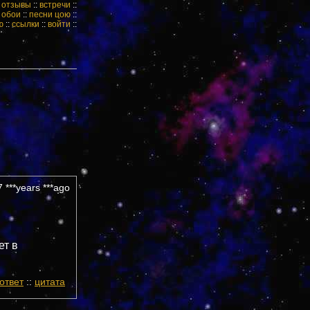
:
отзывы
::
встречи
::
:
обои
::
песни цою
::
ю
::
ссылки
::
войти
::
 ***years ***ago
ет в
ответ
::
цитата