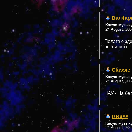
Вал4ар
Какую музык
24 August, 200
Полагаю зде
лесничий (19
Classic
Какую музык
24 August, 200
НАУ - На бе
GRass
Какую музык
24 August, 200