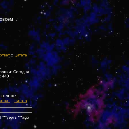
совсем
ответ
::
цитата
трации: Сегодня
 440
 солнце
ответ
::
цитата
 ***years ***ago