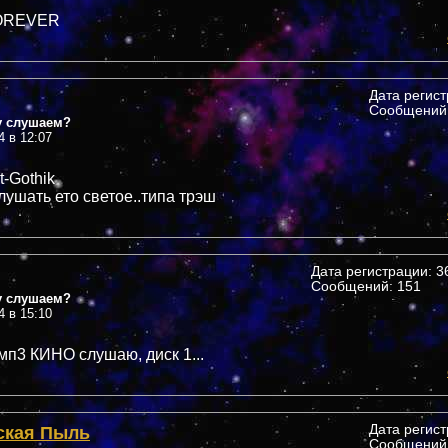
OREVER
Дата регис
Сообщений:
у слушаем?
4 в 12:07
t-Gothik
лушать ето светое..типа трэш
Дата регистрации: 36
Сообщений: 151
у слушаем?
4 в 15:10
 мп3 КИНО слушаю, диск 1...
ская Пыль
Дата регис
Сообщений: