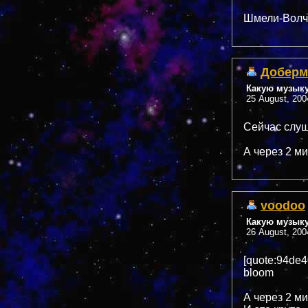
Шмели-Волча
Доберм
Какую музык
25 August, 200
Сейчас слу
А через 2 мин
voodoo
Какую музык
26 August, 200
[quote:94de
bloom
А через 2 ми