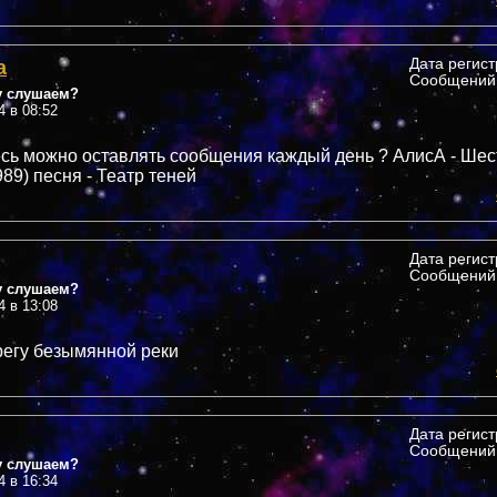
а
Дата регис
Сообщений:
у слушаем?
4 в 08:52
сь можно оставлять сообщения каждый день ? АлисА - Шес
89) песня - Театр теней
Дата регис
Сообщений:
у слушаем?
4 в 13:08
регу безымянной реки
Дата регис
Сообщений:
у слушаем?
4 в 16:34