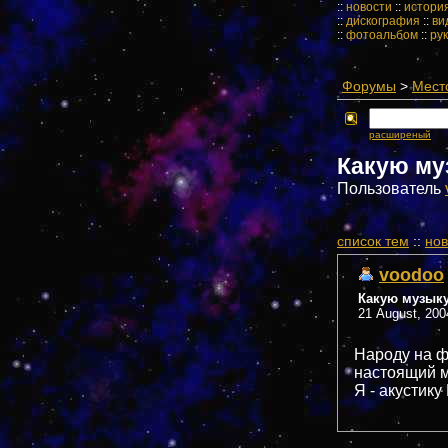
::
новости
::
истори
::
дискография
::
ви
::
фотоальбом
::
ру
Форумы
>
Мест
расширеный
Какую му
Пользователь
cписок тем
::
нов
voodoo
Какую музык
21 August, 200
Народу на ф
настоящий м
Я - акустик