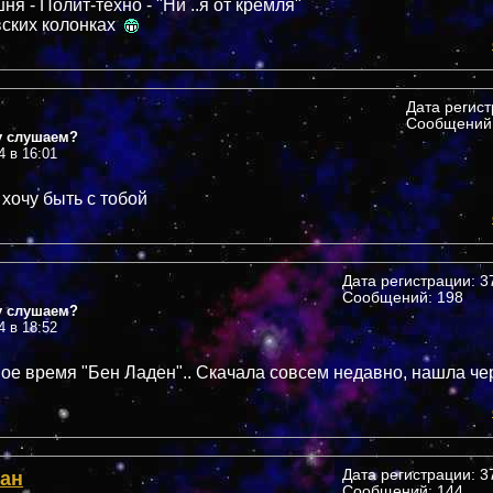
я - Полит-техно - "Ни ..я от кремля"
вских колонках
Дата регис
Сообщений:
у слушаем?
4 в 16:01
 хочу быть с тобой
Дата регистрации: 37
Сообщений: 198
у слушаем?
4 в 18:52
вое время "Бен Ладен".. Скачала совсем недавно, нашла че
ан
Дата регистрации: 37
Сообщений: 144