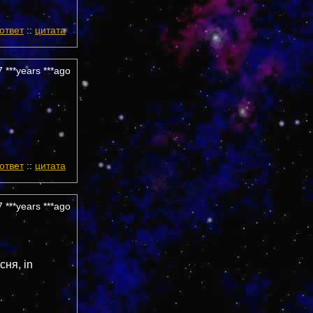
!
ответ
::
цитата
 ***years ***ago
ответ
::
цитата
 ***years ***ago
ня, in