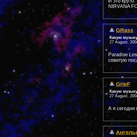
И это круто.
NIRVANA F
GRass
Какую музык
27 August, 200
Paradise Los
советую пос
GrieF
Какую музык
27 August, 200
А я сегодня
Ангель