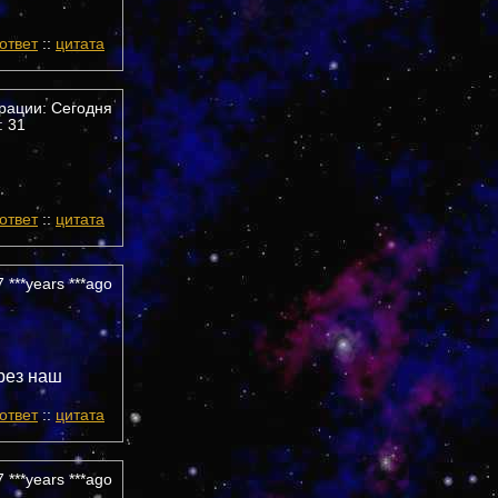
ответ
::
цитата
трации: Сегодня
 31
ответ
::
цитата
 ***years ***ago
рез наш
ответ
::
цитата
 ***years ***ago