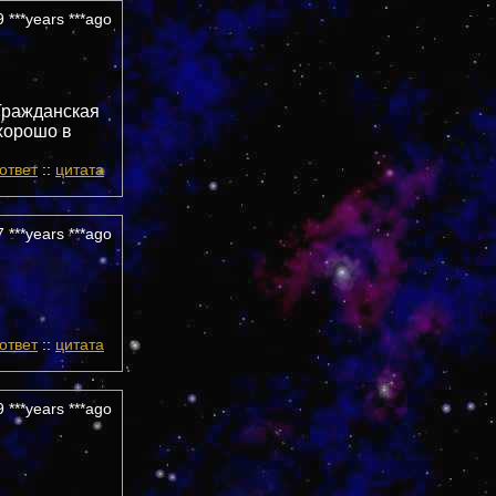
 ***years ***ago
 Гражданская
хорошо в
ответ
::
цитата
 ***years ***ago
ответ
::
цитата
 ***years ***ago