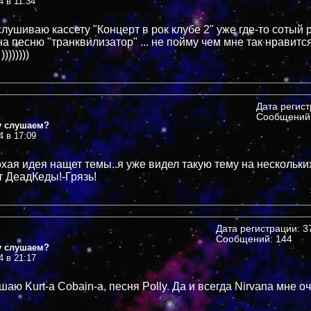
4 в 11:34
лушиваю кассету "Концерт в рок клубе 2" уже где-то сотый 
а песню "транквилизатор" ... не пойму чем мне так нравится
))))))))
Дата регис
Сообщений:
у слушаем?
4 в 17:09
охая идея нащет темы..я уже видел такую тему на нескольк
т ДеадКеды!-Грязь!
Дата регистрации: 37
Сообщений: 144
у слушаем?
4 в 21:17
аю Kurt-а Cobain-а, песня Polly. Да и всегда Nirvana мне о