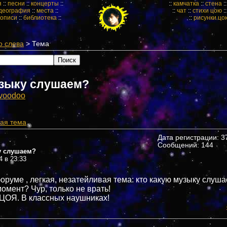
я
::
песни
::
концерты
::
::
камчатка
::
стена
:
деография
::
места
::
::
чат
::
стихи цою
:
кописи
::
библиотека
::
::
рисунки цо
о слева
> Тема
зыку слушаем?
voodoo
ая тема
Дата регистрации: 37
Сообщений: 144
у слушаем?
4 в 23:33
оруме , легкая, незатейливая тема: кто какую музыку слуша
омент? Чур, только не врать!
у ЦОЯ. В классных наушниках!