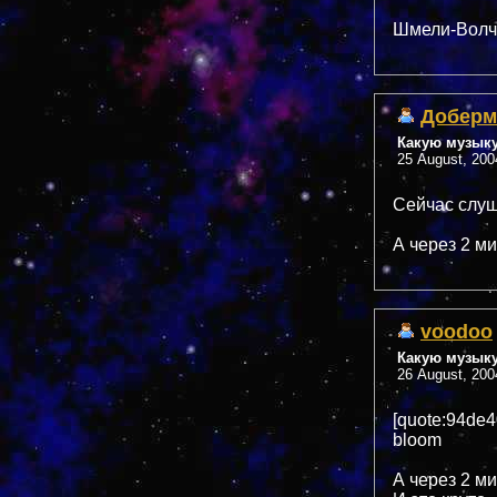
Шмели-Волча
Доберм
Какую музык
25 August, 200
Сейчас слу
А через 2 мин
voodoo
Какую музык
26 August, 200
[quote:94de
bloom
А через 2 ми