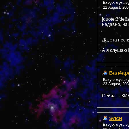
Какую музык
22 August, 200
[quote:3fde
недавно, на
Да, эта песн
А я слушаю 
Вал4ар
Какую музык
23 August, 200
Сейчас - КИ
Элси
Какую музык