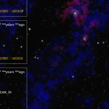
!
ответ
::
цитата
 ***years ***ago
ответ
::
цитата
 ***years ***ago
ня, in