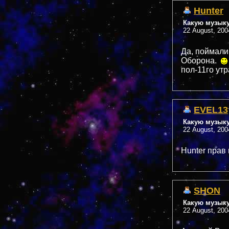
Hunter
Какую музык
22 August, 200
Да, поймал
Оборона.
пол-11го ут
EVEL13
Какую музык
22 August, 200
Hunter прав
SHON
Какую музык
22 August, 200