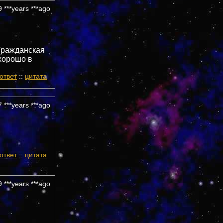
 ***years ***ago
 Гражданская
хорошо в
ответ
::
цитата
 ***years ***ago
ответ
::
цитата
 ***years ***ago