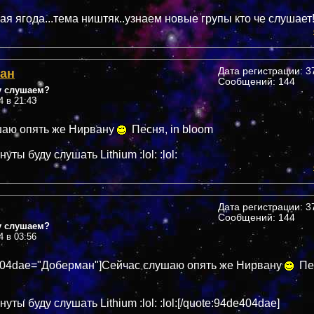
я ягода...тема ништяк..узнаем новые групы кто че слушает
ан
Дата регистрации: 37
Сообщений: 144
у слушаем?
4 в 21:43
шаю опять же Нирвану
Песня, in bloom
уты буду слушать Lithium :lol: :lol:
Дата регистрации: 37
Сообщений: 144
у слушаем?
4 в 03:56
404dae="Доберман"]Сейчас слушаю опять же Нирвану
Пес
нуты буду слушать Lithium :lol: :lol:[/quote:94de404dae]