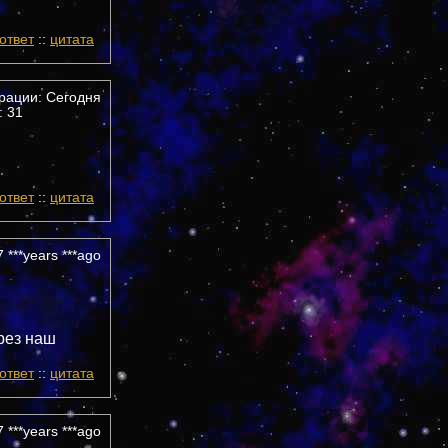
ответ
::
цитата
трации: Сегодня
 31
ответ
::
цитата
 ***years ***ago
рез наш
ответ
::
цитата
 ***years ***ago