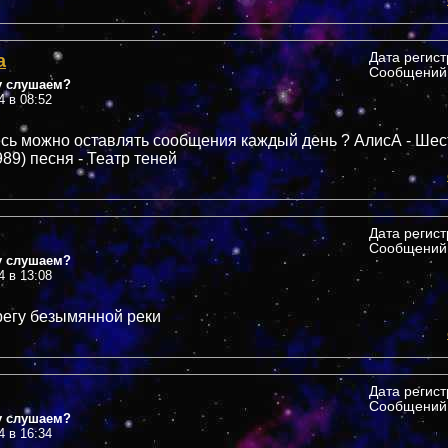
а
Дата регис
Сообщений:
у слушаем?
4 в 08:52
сь можно оставлять сообщения каждый день ? АлисА - Шес
89) песня - Театр теней
Дата регис
Сообщений:
у слушаем?
4 в 13:08
регу безымянной реки
Дата регис
Сообщений:
у слушаем?
4 в 16:34