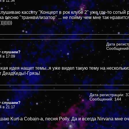
4 в 11:34
лушиваю кассету "Концерт в рок клубе 2" уже где-то сотый 
а песню "транквилизатор" ... не пойму чем мне так нравится
))))))))
Дата регис
Сообщений:
у слушаем?
4 в 17:09
охая идея нащет темы..я уже видел такую тему на нескольк
т ДеадКеды!-Грязь!
Дата регистрации: 37
Сообщений: 144
у слушаем?
4 в 21:17
аю Kurt-а Cobain-а, песня Polly. Да и всегда Nirvana мне о