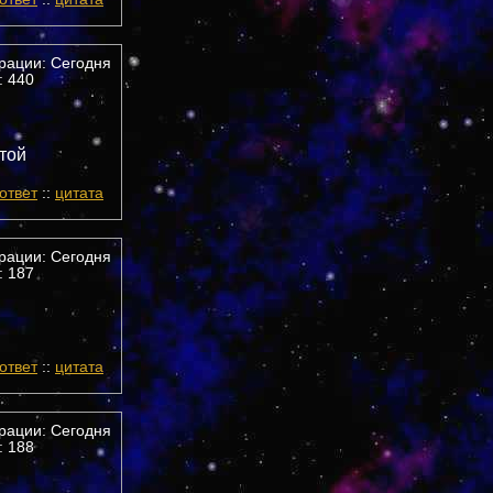
трации: Сегодня
 440
той
ответ
::
цитата
трации: Сегодня
 187
ответ
::
цитата
трации: Сегодня
 188