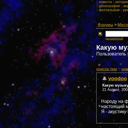
::
новости
::
истори
::
дискография
::
ви
::
фотоальбом
::
ру
Форумы
>
Мест
расширеный
Какую му
Пользователь
cписок тем
::
нов
voodoo
Какую музык
21 August, 200
Народу на ф
настоящий м
Я - акустик