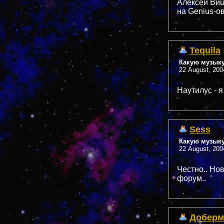
Алексей Вишн
на Genius-о
Tequila
Какую музык
22 August, 200
Наутилус - я
Sess
Какую музык
22 August, 200
Честно.. Но
форум..
Доберм