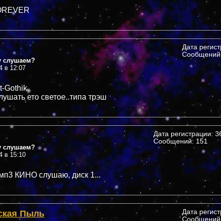
OREVER
Дата регис
Сообщений:
у слушаем?
4 в 12:07
t-Gothik
лушать ето светое..типа трэш
Дата регистрации: 36
Сообщений: 151
у слушаем?
4 в 15:10
 мп3 КИНО слушаю, диск 1...
ская Пыль
Дата регис
Сообщений: