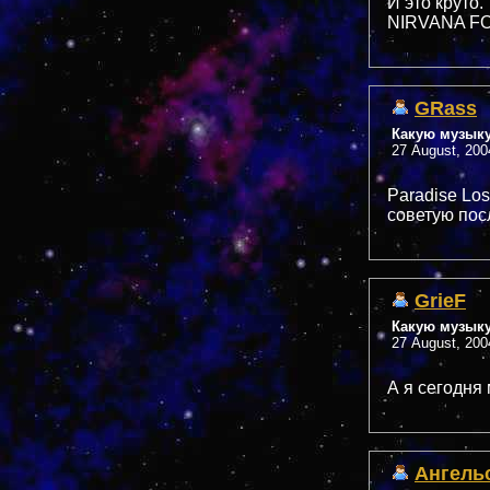
И это круто.
NIRVANA F
GRass
Какую музык
27 August, 200
Paradise Los
советую пос
GrieF
Какую музык
27 August, 200
А я сегодня
Ангель