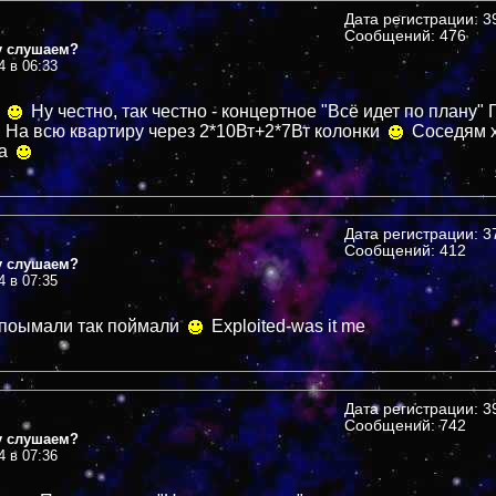
Дата регистрации: 39
Сообщений: 476
у слушаем?
4 в 06:33
и
Ну честно, так честно - концертное "Всё идет по плану"
На всю квартиру через 2*10Вт+2*7Вт колонки
Соседям 
ра
Дата регистрации: 37
Сообщений: 412
у слушаем?
4 в 07:35
 поымали так поймали
Exploited-was it me
Дата регистрации: 39
Сообщений: 742
у слушаем?
4 в 07:36