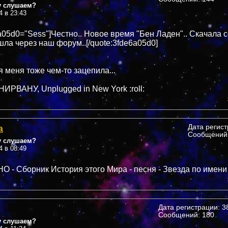
у слушаем?
4 в 23:43
6a05d0="Sess"]Честно.. Новое время "Бен Ладен".. Скачала 
шла через наш форум..[/quote:3fde6a05d0]
я меня тоже чем-то зацепила...
НИРВАНУ, Unplugged in New York :roll:
а
Дата регис
Сообщений:
у слушаем?
4 в 08:49
НО - Сборник История этого Мира - песня - Звезда по имени
Дата регистрации: 38
Сообщений: 180
у слушаем?