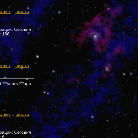
ответ
::
цитата
трации: Сегодня
 188
ответ
::
цитата
 ***years ***ago
ответ
::
цитата
трации: Сегодня
 6