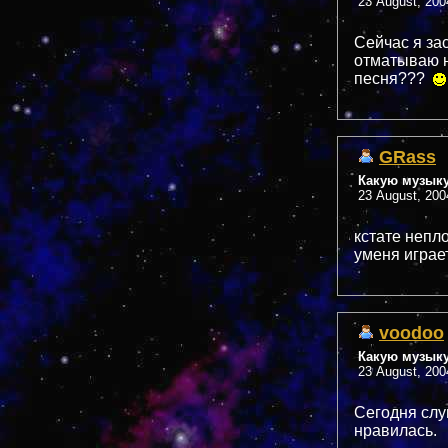
23 August, 200
Сейчас я зас
отматываю н
песня???
GRass
Какую музык
23 August, 200
кстате непл
уменя играе
voodoo
Какую музык
23 August, 200
Сегодня слуш
нравилась.