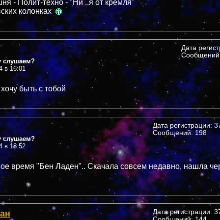
я - Полит-техно - "Ни ..я от кремля"
вских колонках
Дата регис
Сообщений:
у слушаем?
4 в 16:01
 хочу быть с тобой
Дата регистрации: 37
Сообщений: 198
у слушаем?
4 в 18:52
вое время "Бен Ладен".. Скачала совсем недавно, нашла че
ан
Дата регистрации: 37
Сообщений: 144