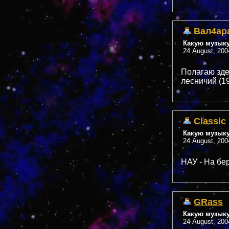
Вал4ар
Какую музык
24 August, 200
Полагаю зде
лесничий (19
Classic
Какую музык
24 August, 200
НАУ - На бе
GRass
Какую музык
24 August, 200