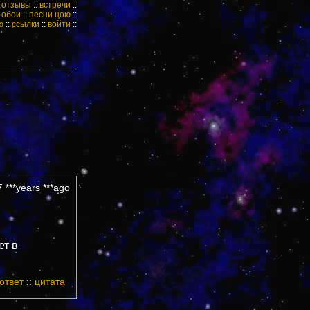
:
отзывы
::
встречи
::
:
обои
::
песни цою
::
ю
::
ссылки
::
войти
::
 ***years ***ago
ет в
ответ
::
цитата