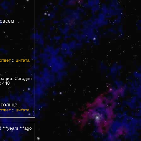
совсем
ответ
::
цитата
трации: Сегодня
 440
 солнце
ответ
::
цитата
 ***years ***ago