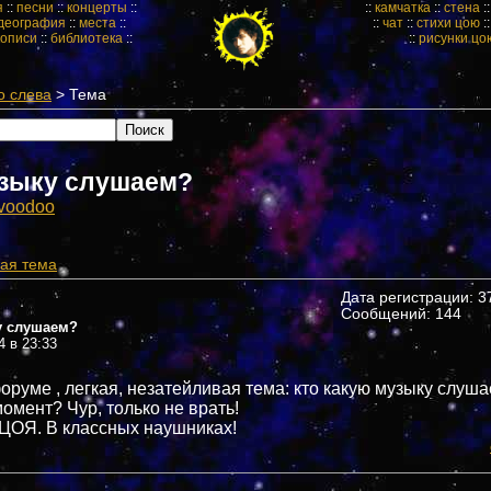
я
::
песни
::
концерты
::
::
камчатка
::
стена
:
деография
::
места
::
::
чат
::
стихи цою
:
кописи
::
библиотека
::
::
рисунки цо
о слева
> Тема
зыку слушаем?
voodoo
ая тема
Дата регистрации: 37
Сообщений: 144
у слушаем?
4 в 23:33
оруме , легкая, незатейливая тема: кто какую музыку слуша
омент? Чур, только не врать!
у ЦОЯ. В классных наушниках!