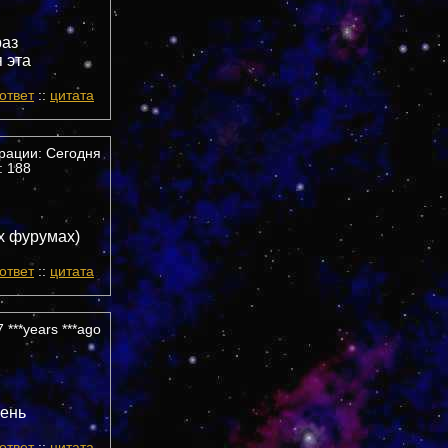
раз
 эта
ответ
::
цитата
трации: Сегодня
 188
их фурумах)
ответ
::
цитата
 ***years ***ago
чень
ответ
::
цитата