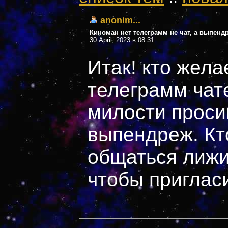
anonim...
Киноман нет телеграмм не чат, а выпенд
30 April, 2023 в 08:31
Итак! кто жела
телеграмм чат
милости просим.
выпендреж. Кт
общаться лижи
чтобы приглас