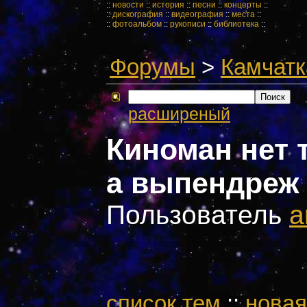
::
новости
::
история
::
песни
::
концерты
::
::
дискография
::
видеография
::
места
::
::
фотоальбом
::
рукописи
::
библиотека
::
Форумы
>
Камчатк
расширеный
Киноман нет 
а выпендреж
Пользователь
a
cписок тем
::
новая