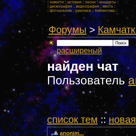
::
новости
::
история
::
песни
::
концерты
::
::
дискография
::
видеография
::
места
::
::
фотоальбом
::
рукописи
::
библиотека
::
Форумы
>
Камчатк
расширеный
найден чат
Пользователь
a
cписок тем
::
новая
anonim...