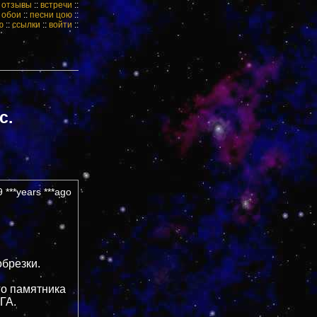
:
отзывы
::
встречи
::
:
обои
::
песни цою
::
ю
::
ссылки
::
войти
::
с.
 ***years ***ago
обрезки.
го памятника
ГА.