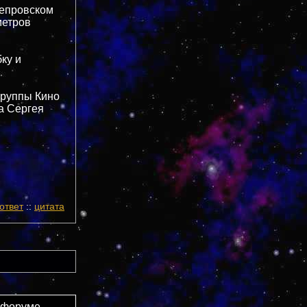
непровском
метров
ку и
группы Кино
а Сергея
ответ
::
цитата
 форуме.