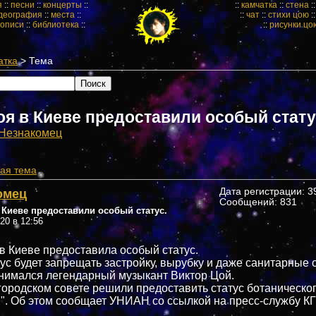
я
::
песни
::
концерты
::
::
камчатка
::
стена
:
деография
::
места
::
::
чат
::
стихи цою
:
кописи
::
библиотека
::
::
рисунки цо
атка
> Тема
оя в Киеве предоставили особый стату
Незнакомец
ая тема
омец
Дата регистрации: 39
Сообщений: 831
 Киеве предоставили особый статус.
020 в 12:56
в Киеве предоставила особый статус.
ус будет запрещать застройку, вырубку и даже санитарные 
нимался легендарный музыкант Виктор Цой.
городском совете решили предоставить статус ботаническо
". Об этом сообщает УНИАН со ссылкой на пресс-службу КГ