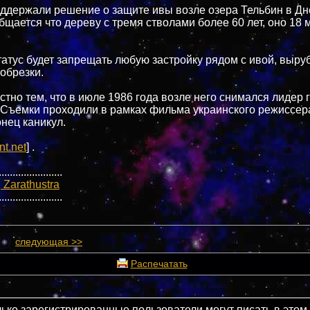
ддержали решение о защите ивы возле озера Тельбин в Д
бщается что дереву с тремя стволами более 60 лет, оно 18 
атус будет запрещать любую застройку рядом с ивой, выруб
обрезки.
стно тем, что в июле 1986 года возле него снимался лидер 
 Съемки проходили в рамках фильма украинского режиссер
онец каникул.
nt.net
] .
.......................
 Zarathustra
.......................
следующая >>
Распечатать
лько зарегистрированные пользователи могут писать в этом