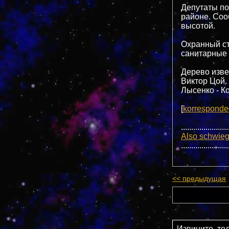
Депутаты по
районе. Соо
высотой.
Охранный ст
санитарные 
Дерево изве
Виктор Цой.
Лысенко - К
[
korresponde
.......................
Also schwieg
.......................
<< предыдущая
Извините, то