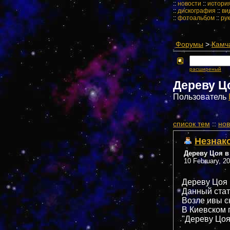
::
новости
::
истори
::
дискография
::
ви
::
фотоальбом
::
ру
Форумы
>
Камч
расширеный
Дереву Ц
Пользователь
cписок тем
::
нов
Незнак
Дереву Цоя в
10 February, 2
Дереву Цоя 
Данный стат
Возле ивы с
В Киевском 
"Дереву Цоя