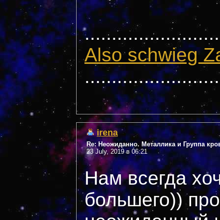
.........................
Also schwieg Z
.........................
irena
Re: Неожиданно. Металлика и Группа кро
23 July, 2019 в 06:21
Нам всегда хоч
большего)) про