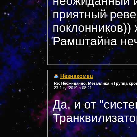
неожиданный и
приятный реве
поклонников))
Рамштайна неч
Незнакомец
Re: Неожиданно. Металлика и Группа кро
23 July, 2019 в 08:21
Да, и от "систе
Транквилизат