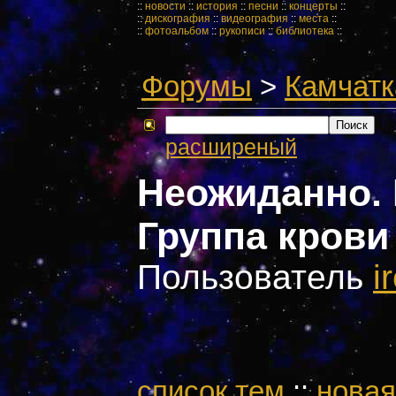
::
новости
::
история
::
песни
::
концерты
::
::
дискография
::
видеография
::
места
::
::
фотоальбом
::
рукописи
::
библиотека
::
Форумы
>
Камчатк
расширеный
Неожиданно. 
Группа крови
Пользователь
i
cписок тем
::
новая