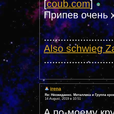
[
coub.com
]
Припев очень 
.........................
Also schwieg Z
.........................
irena
Re: Неожиданно. Металлика и Группа кро
14 August, 2019 в 10:51
А по-моему кру