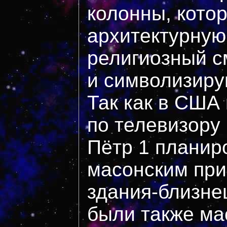
колонны, кото
архитектурную 
религиозный с
и символизиру
Так как в США
по телевизору 
Пётр 1 планир
масонским при
здания-близне
были также ма