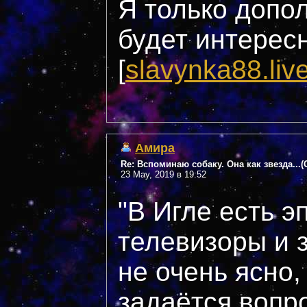
Я только допо
будет интерес
[
slavynka88.liv
Амира
Re: Вспоминаю собаку. Она как звезда...
23 May, 2019 в 19:52
"В Игле есть 
телевизоры и з
не очень ясно
задаётся вопр