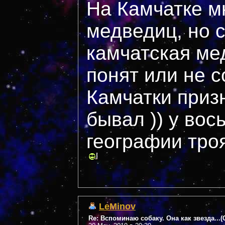
На Камчатке м
медведиц, но 
камчатская ме
понят или не 
Камчатки призн
бывал )) у вос
географии троя
LeMinov
Re: Вспоминаю собаку. Она как звезда...