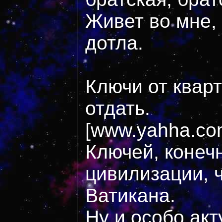
Живет во мне,
дотла.
Ключи от квар
отдать.
[www.yahha.com
Ключей, конечн
цивилизации, ч
Ватикана.
Ну и особо ак