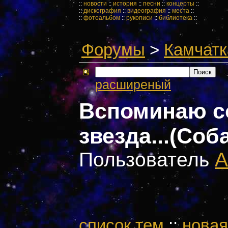
::
новости
::
история
::
песни
::
концерты
::
::
дискография
::
видеография
::
места
::
::
фотоальбом
::
рукописи
::
библиотека
::
Форумы
>
Камчатк
расширеный
Вспоминаю со
звезда...(Соб
Пользователь
А
cписок тем
::
новая