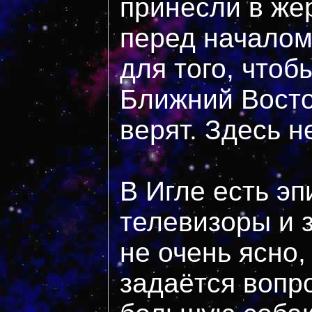
принесли в жер
перед началом
для того, чтоб
Ближний Восто
верят. Здесь н
В Игле есть э
телевизоры и з
не очень ясно
задаётся вопр