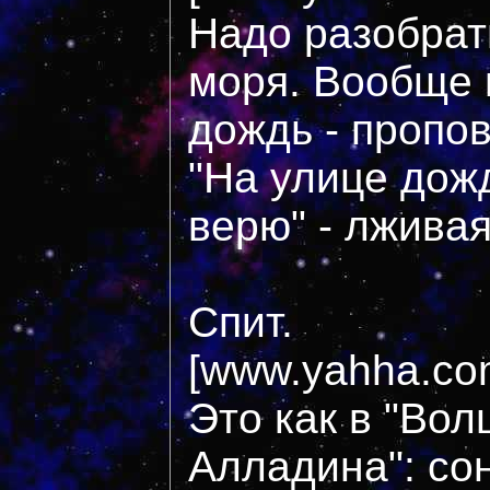
Надо разобрат
моря. Вообще 
дождь - пропо
"На улице дожд
верю" - лжива
Спит.
[www.yahha.com
Это как в "Во
Алладина": со