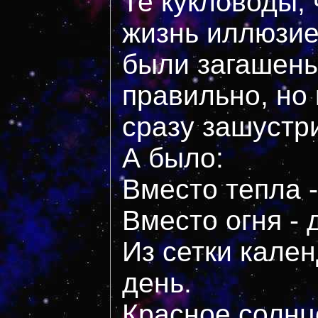
Те кукловоды,
жизнь иллюзие
были загашен
правильно, но 
сразу зашустр
А было:
Вместо тепла -
Вместо огня - 
Из сетки кале
день.
Красное солнце