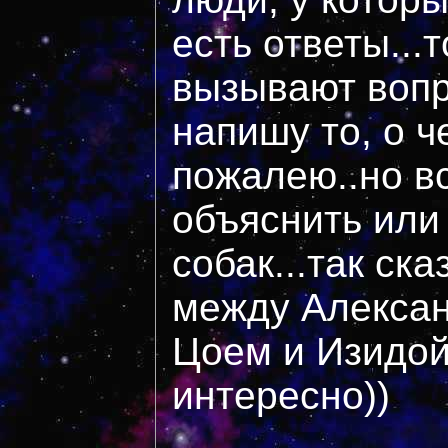
есть ответы...т
вызывают вопр
напишу то, о ч
пожалею..но в
объяснить или
собак...так ск
между Алексан
Цоем и Изидой
интересно))