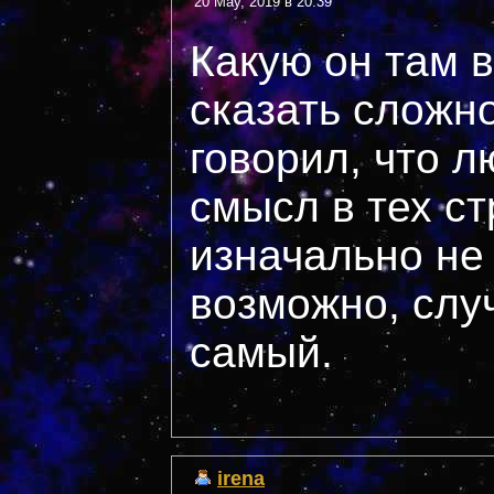
20 May, 2019 в 20:39
Какую он там в
сказать сложно
говорил, что л
смысл в тех ст
изначально не
возможно, слу
самый.
irena