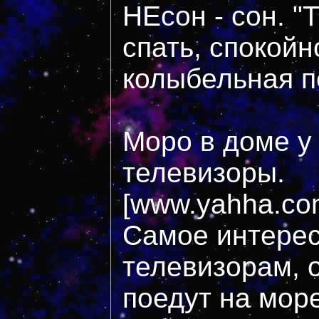
НЕсон - сон. "
спать, спокойн
колыбельная п
Моро в доме у
телевизоры.
[www.yahha.com
Самое интерес
телевизорам, о
поедут на мор