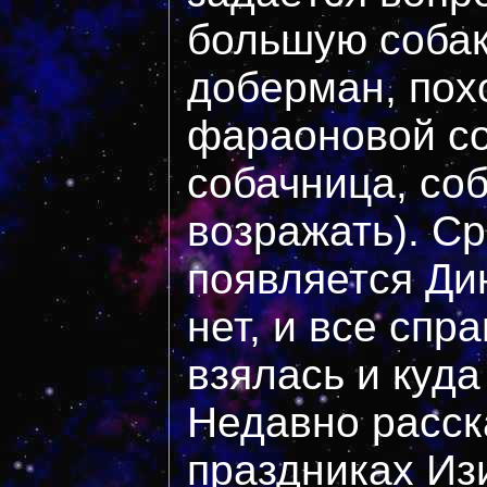
большую собаку
доберман, пох
фараоновой со
собачница, со
возражать). Ср
появляется Ди
нет, и все спр
взялась и куда
Недавно расск
праздниках Из