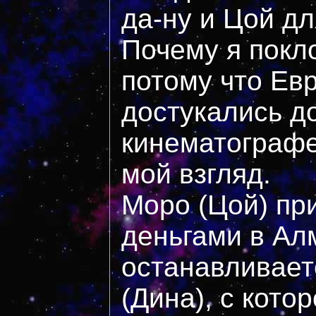
да-ну и Цой дл
Почему я покл
потому что Ев
достукались д
кинематографе.
мой взгляд.
Моро (Цой) пр
деньгами в Ал
останавливает
(Дина), с кото