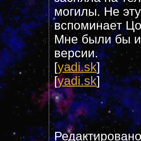
могилы. Не эту
вспоминает Цо
Мне были бы и
версии.
[
yadi.sk
]
[
yadi.sk
]
Редактировано