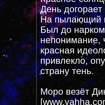
День догорает 
На пылающий г
Был до нарком
непонимание, 
красная идеоло
привлекло, оп
страну тень.
Моро везёт Ди
[www.yahha.com