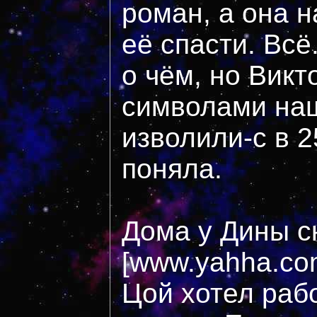
роман, а она н
её спасти. Всё
о чём, но Викт
символами на
изволили-с в 2
поняла.
Дома у Дины с
[www.yahha.com
Цой хотел раб