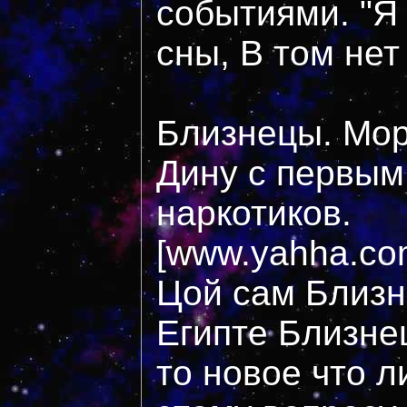
событиями. "Я 
сны, В том нет
Близнецы. Мор
Дину с первым
наркотиков.
[www.yahha.com
Цой сам Близн
Египте Близне
то новое что л