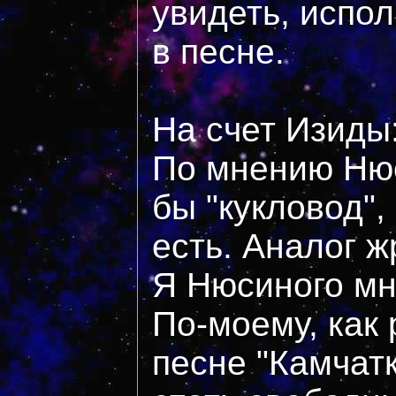
увидеть, испо
в песне.
На счет Изиды
По мнению Нюс
бы "кукловод",
есть. Аналог ж
Я Нюсиного мн
По-моему, как 
песне "Камчатк