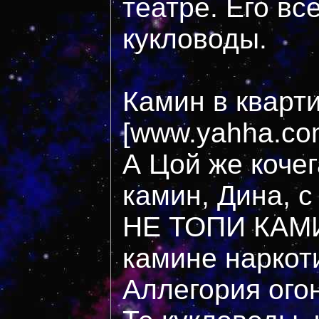
театре. Его вс
кукловоды.
Камин в кварт
[www.yahha.com
А Цой же кочег
камин, Дина, 
НЕ ТОПИ КАМИН
камине наркот
Аллегория ого