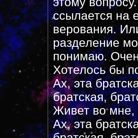
этому вопросу
ссылается на 
верования. Ил
разделение м
понимаю. Очен
Хотелось бы п
Ах, эта братск
братская, брат
Живет во мне, 
Ах, эта братск
братская, брат