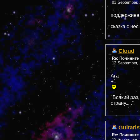
03 September, 
поддерживаю
сказка с нес
Cloud
Re: Почините 
12 September, 
Ага
+1
"Всякий раз,
страну....."
Guitaris
Re: Почините 
13 September, 