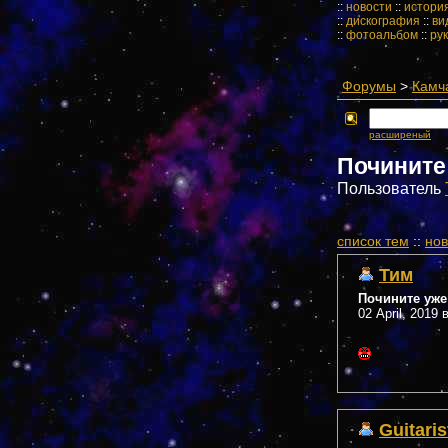
::
новости
::
истори
::
дискография
::
ви
::
фотоальбом
::
ру
Форумы
>
Камч
расширеный
Почините 
Пользователь
cписок тем
::
нов
Тим
Почините уже
02 April, 2019 
Guitaris