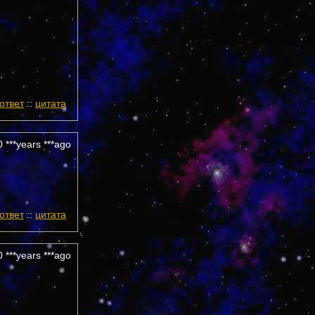
ответ
::
цитата
 ***years ***ago
ответ
::
цитата
 ***years ***ago