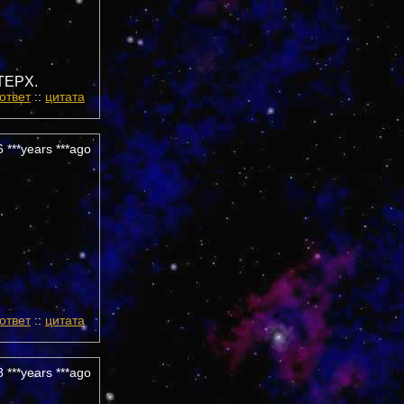
CTEPX.
ответ
::
цитата
 ***years ***ago
ответ
::
цитата
 ***years ***ago