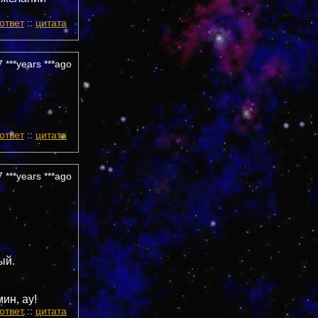
ответ
::
цитата
 ***years ***ago
ответ
::
цитата
 ***years ***ago
ый.
ин, ау!
ответ
::
цитата