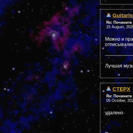
Guitaris
Re: Почините 
15 August, 202
Можно и прав
отписывались
------------------
Лучшая музы
CTEPX
Re: Почините 
05 October, 20
удалено