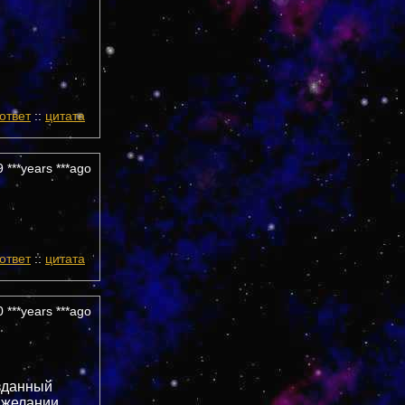
ответ
::
цитата
 ***years ***ago
ответ
::
цитата
 ***years ***ago
озданный
 желании