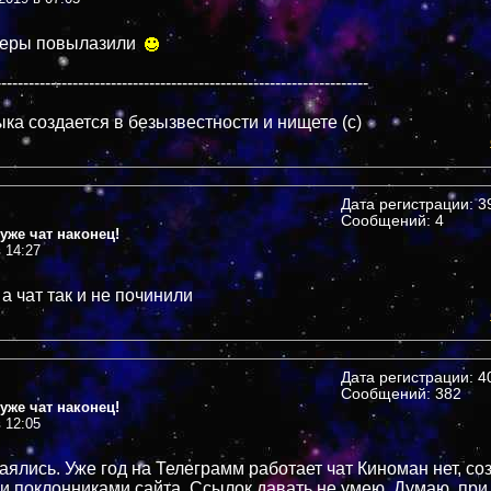
неры повылазили
--------------------------------------------------------------------
ка создается в безызвестности и нищете (c)
Дата регистрации: 39
Сообщений: 4
уже чат наконец!
в 14:27
а чат так и не починили
Дата регистрации: 40
Сообщений: 382
уже чат наконец!
в 12:05
аялись. Уже год на Телеграмм работает чат Киноман нет, с
 поклонниками сайта. Ссылок давать не умею. Думаю, при