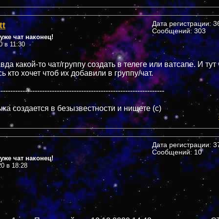
tt
Дата регистрации: 36
Сообщений: 303
уже чат наконец!
0 в 11:30
да какой-то чат/группу создать в телеге или ватсапе. И тут
 кто хочет чтоб их добавили в группу/чат.
--------------------------------------------------------------------
ка создается в безызвестности и нищете (c)
Дата регистрации: 37
Сообщений: 10
уже чат наконец!
20 в 18:28