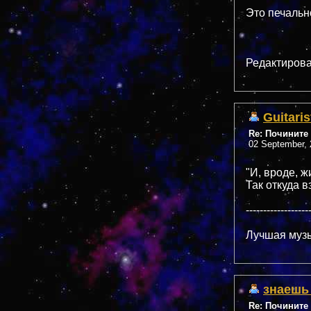
Это печальн
Редактирова
Guitaris
Re: Почините 
02 September, 
"И, вроде, ж
Так откуда в
------------------
Лучшая музы
знаешь
Re: Почините 