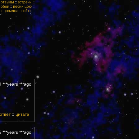
:
отзывы
::
встречи
::
:
обои
::
песни цою
::
ю
::
ссылки
::
войти
::
 ***years ***ago
ответ
::
цитата
 ***years ***ago