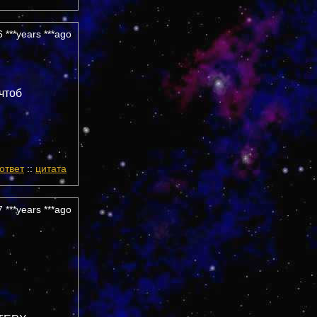
 ***years ***ago
 чтоб
ответ
::
цитата
 ***years ***ago