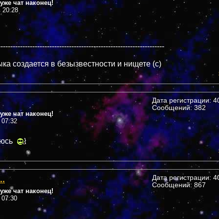
уже чат наконец!
в 20:28
--------------------------------------------------------------------
ка создается в безызвестности и нищете (c)
Дата регистрации: 40
Сообщений: 382
уже чат наконец!
 07:32
яюсь
..
Дата регистрации: 40
Сообщений: 867
уже чат наконец!
 07:30