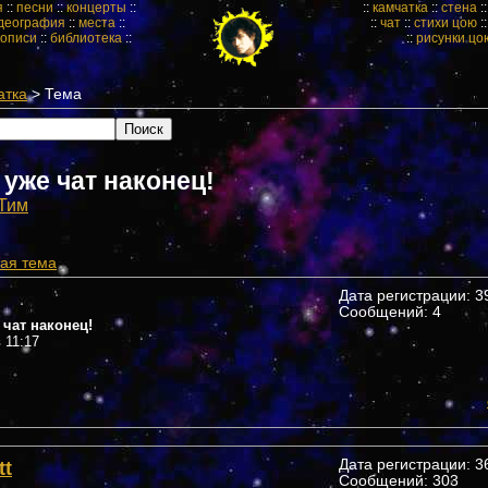
я
::
песни
::
концерты
::
::
камчатка
::
стена
:
деография
::
места
::
::
чат
::
стихи цою
:
кописи
::
библиотека
::
::
рисунки цо
атка
> Тема
уже чат наконец!
Тим
ая тема
Дата регистрации: 39
Сообщений: 4
 чат наконец!
в 11:17
tt
Дата регистрации: 36
Сообщений: 303