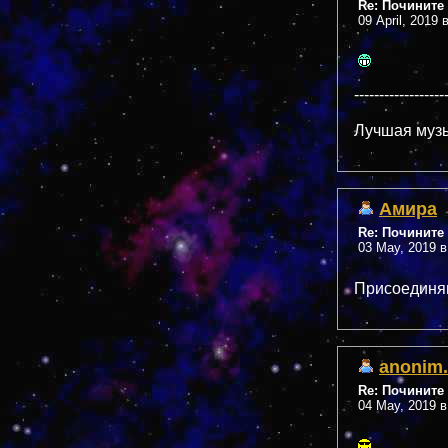
Re: Почините 
09 April, 2019 
------------------
Лучшая музы
Амира
Re: Почините 
03 May, 2019 в
Присоедин
anonim.
Re: Почините 
04 May, 2019 в