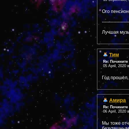
Ого пенсио
------------------
Лучшая музы
Тим
Re: Почините 
05 April, 2020 
Год прошёл, 
Амира
Re: Почините 
06 April, 2020 
Мы тоже отч
безутешными