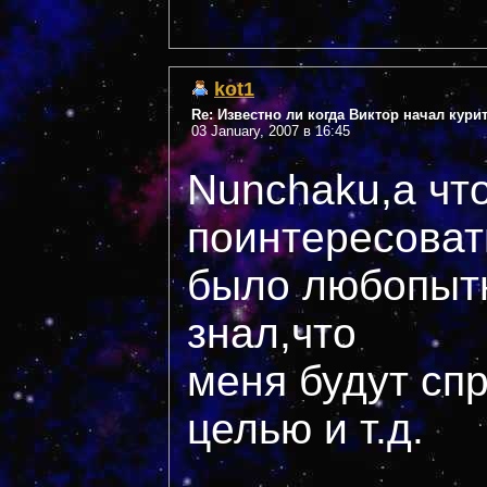
kot1
Re: Известно ли когда Виктор начал кури
03 January, 2007 в 16:45
Nunchaku,а что
поинтересоват
было любопытн
знал,что
меня будут сп
целью и т.д.