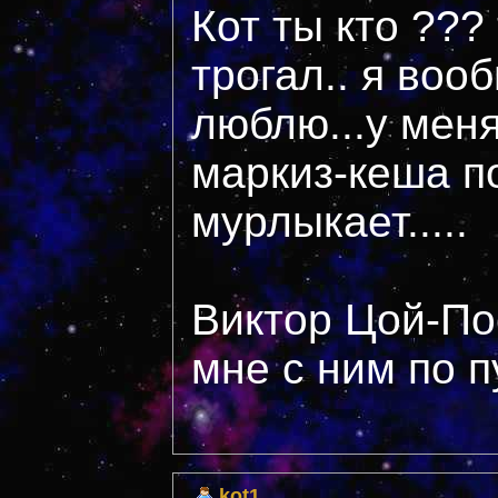
Кот ты кто ???
трогал.. я воо
люблю...у меня
маркиз-кеша п
мурлыкает.....
Виктор Цой-По
мне с ним по пу
kot1