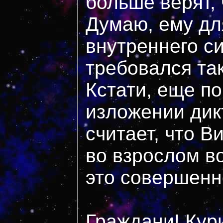
больше верят,
Думаю, ему дл
внутреннего с
требовался так
Кстати, еще п
изложении дик
считает, что В
во взрослом в
это совершенн
Граждани! Кур