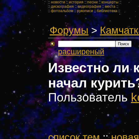
::
новости
::
история
::
песни
::
концерты
::
::
дискография
::
видеография
::
места
::
::
фотоальбом
::
рукописи
::
библиотека
::
Форумы
>
Камчатк
расширеный
Известно ли 
начал курить
Пользователь
k
cписок тем
::
новая