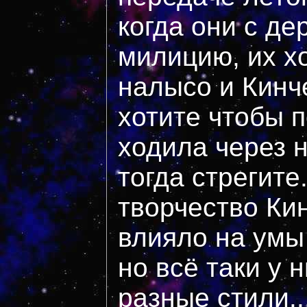
когда они с де
милицию, их х
налысо и Кинче
хотите чтобы 
ходила через
тогда стрегите.
творчество Ки
влияло на умы
но всё таки у 
разные стили..