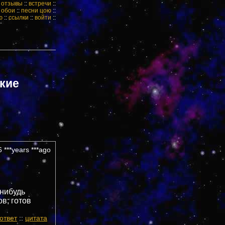
:
отзывы
::
встречи
::
:
обои
::
песни цою
::
ю
::
ссылки
::
войти
::
дкие
 ***years ***ago
-нибудь
в; готов
ответ
::
цитата