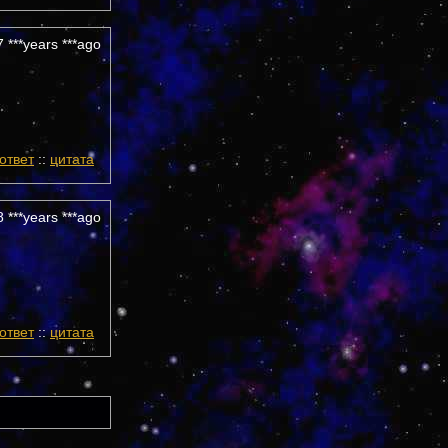
 ***years ***ago
ответ
::
цитата
 ***years ***ago
ответ
::
цитата