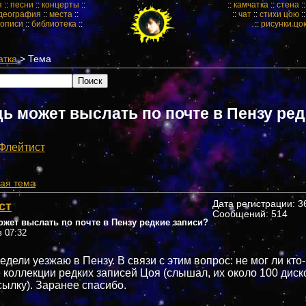
я
::
песни
::
концерты
::
::
камчатка
::
стена
:
деография
::
места
::
::
чат
::
стихи цою
:
кописи
::
библиотека
::
::
рисунки цо
атка
> Тема
дь может выслать по почте в Пензу ре
Флейтист
ая тема
ст
Дата регистрации: 36
Сообщений: 514
ожет выслать по почте в Пензу редкие записи?
в 07:32
едели уезжаю в Пензу. В связи с этим вопрос: не мог ли кто
 коллекции редких записей Цоя (слышал, их около 100 диско
сылку). Заранее спасибо.