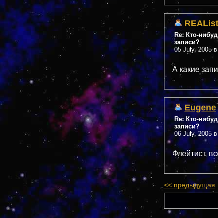
REALis
Re: Кто-нибу
записи?
05 July, 2005 в
А какие зап
Eugene
Re: Кто-нибу
записи?
06 July, 2005 в
Флейтист, вс
<< предыдущая