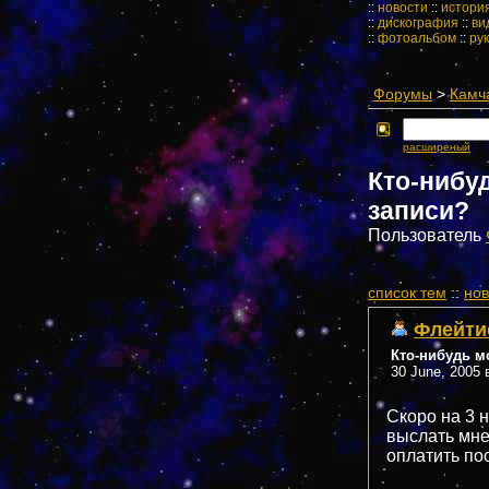
::
новости
::
истори
::
дискография
::
ви
::
фотоальбом
::
ру
Форумы
>
Камч
расширеный
Кто-нибу
записи?
Пользователь
cписок тем
::
нов
Флейти
Кто-нибудь м
30 June, 2005 
Скоро на 3 н
выслать мне
оплатить по