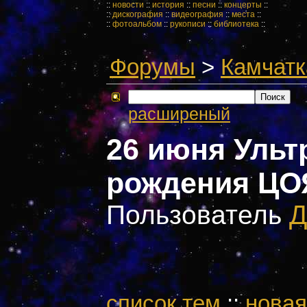
::
новости
::
история
::
песни
::
концерты
::
::
дискография
::
видеография
::
места
::
::
фотоальбом
::
рукописи
::
библиотека
::
Форумы
>
Камчатк
расширеный
26 июня Ульт
рождения ЦОЯ
Пользователь
Д
cписок тем
::
новая