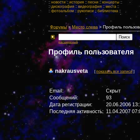
::
новости
::
история
::
песни
::
концерты
::
::
дискография
::
видеография
::
места
::
::
фотоальбом
::
рукописи
::
библиотека
::
Форумы
>
Место слева
> Профиль пользов
расширеный
Профиль пользователя
nakrausveta
[
показать все записи
]
Email:
Скрыт
Сообщений:
93
Дата регистрации:
20.06.2006 13:
Последняя активность:
11.04.2007 07: