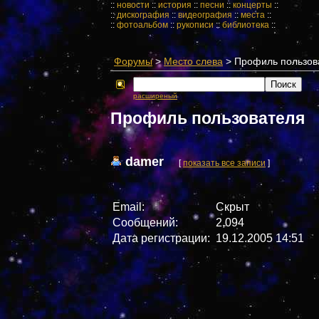
::
новости
::
история
::
песни
::
концерты
::
::
дискография
::
видеография
::
места
::
::
фотоальбом
::
рукописи
::
библиотека
::
Форумы
>
Место слева
> Профиль пользов
расширеный
Профиль пользователя
damer
[
показать все записи
]
Email:
Скрыт
Сообщений:
2,094
Дата регистрации:
19.12.2005 14:51