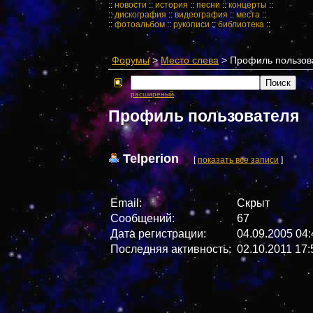
::
новости
::
история
::
песни
::
концерты
::
::
дискография
::
видеография
::
места
::
::
фотоальбом
::
рукописи
::
библиотека
::
Форумы
>
Место слева
> Профиль пользов
расширеный
Профиль пользователя
Telperion
[
показать все записи
]
Email:
Скрыт
Сообщений:
67
Дата регистрации:
04.09.2005 04:
Последняя активность:
02.10.2011 17: