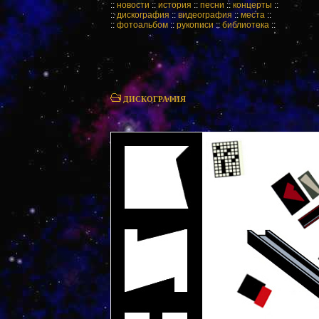
::
новости
::
история
::
песни
::
концерты
::
::
дискография
::
видеография
::
места
::
::
фотоальбом
::
рукописи
::
библиотека
::
ДИСКОГРАФИЯ